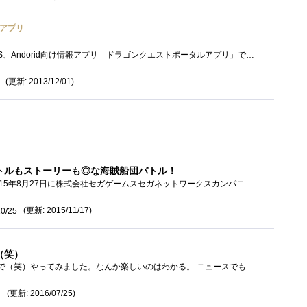
ルアプリ
スクエア・エニックスのiOS、Andorid向け情報アプリ「ドラゴンクエストポータルアプリ」です。このアプリより各種ゲームを起動させる形になりま�...
(更新: 2013/12/01)
トルもストーリーも◎な海賊船団バトル！
戦の海賊（センノカ）は2015年8月27日に株式会社セガゲームスセガネットワークスカンパニーから正式サービスが開始されたiOS/Android対応のゲーム�...
(更新: 2015/11/17)
10/25
（笑）
一応ゲーム攻略本担当なので（笑）やってみました。なんか楽しいのはわかる。 ニュースでもいろいろ問題点とかやっていますね。安全にを付け...
(更新: 2016/07/25)
4