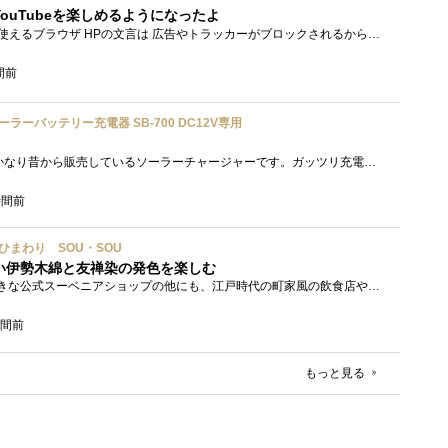
ouTubeを楽しめるようになったよ
Brave PCでもスマホでも使えるブラウザ HPの文言は 広告やトラッカーがブロックされるから、訪問するサイトをよりすっきりした表示で閲覧でき�...
間前
ソーラーバッテリー充電器 SB-700 DC12V専用
「SB-700」セルスターがかなり昔から販売しているソーラーチャージャーです。ガッツリ充電する用ではなく待機電力(暗電流って言うらしい)対策�...
時間前
い／ひまわり SOU・SOU
い伊勢木綿と友禅染の発色を楽しむ
太秦映画村には、かなり大きな公式スーベニアショップの他にも、江戸時代の町家風の飲食店や土産物店が軒を連ねておりました。 何かよいもの...
時間前
もっと見る