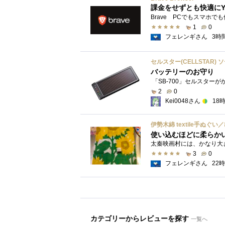
課金をせずとも快適にY
1
0
フェレンギさん
3時
セルスター(CELLSTAR) 
バッテリーのお守り
2
0
Kei0048さん
18
伊勢木綿 textile手ぬぐ
使い込むほどに柔らか
3
0
フェレンギさん
22
カテゴリーからレビューを探す
一覧へ