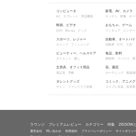
コンピュータ
家電、AV、カメラ
タブレット
周辺機器
キッチン
映像
オー
PC
映画、ビデオ
おもちゃ、ゲーム
グッズ
フィギュア
ビンテー
DVD
Blu-ray
スポーツ、レジャー
自動車、オートバイ
キャンプ
フィッシング
自動車
工具
ETC
ビューティー、ヘルスケア
食品、飲料
ダイエット
癒し
調味料、スパイス
菓
文房具、オフィス用品
花、園芸
筆記具
手帳
ガーデニング
観葉植
タレントグッズ
コミック、アニメグ
サイン
ファンクラブ会報
コスプレ衣装
直筆画
ラウンジ
プレミアムレビュー
カテゴリー
特集
ZIGSOW
運営会社
問い合わせ
利用規約
プライバシーポリシー
サイトポリシ