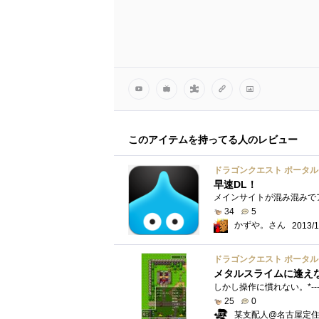
このアイテムを持ってる人のレビュー
ドラゴンクエスト ポータ
早速DL！
34
5
かずや。さん
2013/1
ドラゴンクエスト ポータ
メタルスライムに逢え
25
0
某支配人@名古屋定