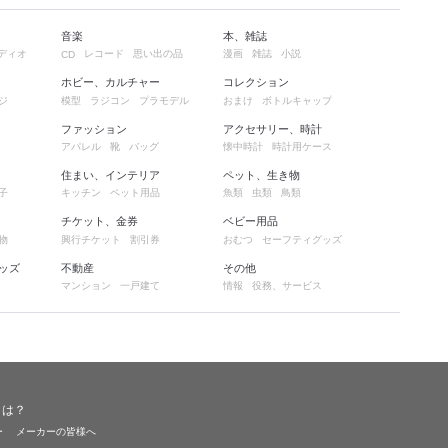
音楽
本、雑誌
ディオ
レコード
思い出の品
漫画
雑誌
小説
CD
ホビー、カルチャー
コレクション
ジ
模型
ラジコン
プラモデル
おまけ
ボトルキャップ
ファッション
アクセサリー、時計
アパレル
靴
バッグ
懐中時計
時計用ケース
住まい、インテリア
ペット、生き物
子
キッチン
ペット用品
魚類
虫類
鳥類
チケット、金券
ベビー用品
物
興行チケット
割引券
おむつ
セーフティグッズ
ッズ
不動産
その他
マンション
一戸建て
情報
役務、サービス
とは？
ー
メーカーの皆様へ