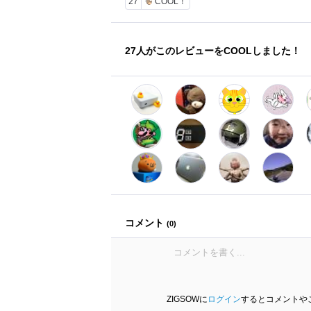
27
COOL！
27
人がこのレビューをCOOLしました！
コメント
(
0
)
ZIGSOWに
ログイン
するとコメントや