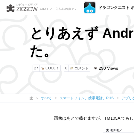
ドラゴンクエスト 
とりあえず And
た。
290
Views
27
COOL！
0
コメント
すべて
スマートフォン、携帯電話、PHS
アプリ
画像はあとで載せますが、TM105A でも