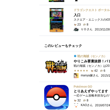
ドラゴンクエスト ポータ
入口
23
8
ＵＤさん
2013/11/28
このレビューもチェック
戦の海賊（センノカ）
やりこみ要素抜群！バ
42
6
manya嫁さん
2015/
Pokémon GO
とりあえずやってます
32
8
KAOさん
2016/07/2