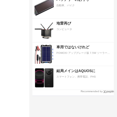
自動車、バイク
地雷再び
コンピュータ
車用ではないけれど
POWOXI アップグレード版 7.5W ソーラーバッテリートリクルチャージャーメンテナー 12V ポータブル防水ソーラーパネル トリクル充電キット 車、自動車、オートバイ、ボート、マリン、RV、トレーラー、スノーモービルなど用
結局メインはAQUOSに
スマートフォン、携帯電話、PHS
Recommended by