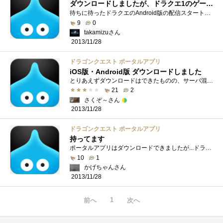
ダウンロードしましたが、ドラクエ1のゲームアプリの起動に四苦八苦。
待ちに待ったドラクエのAndroid版の配信スタートです。ドラクエ1からの配信でしたが、100万ダウンロードまで無料ということで、24：00にすぐダウ�...
9
0
takamizuさん
2013/11/28
ドラゴンクエスト ポータルアプリ
iOS版・Android版 ダウンロードしました
とりあえずダウンロードはできたものの、サーバ混雑のためドラクエが起動できませんｗ
21
2
さくぞ～さん
2013/11/28
ドラゴンクエスト ポータルアプリ
持ってます
ポータルアプリはダウンロードできましたが...ドラクエはダウンロードできず...混みすぎ...
10
1
かげちゃんさん
2013/11/28
1
前へ
次へ