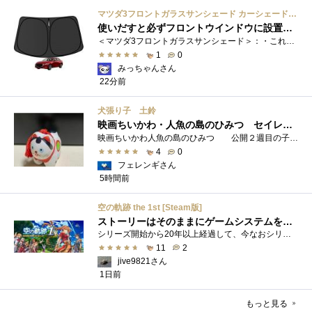
マツダ3フロントガラスサンシェード カーシェード 車用 フロントウィンドウさんしえーど 遮光 断熱 カスタムパーツ 車種専用設計 折り畳み式 取付簡単 収納袋付き
使いだすと必ずフロントウインドウに設置する習慣がつきます
＜マツダ3フロントガラスサンシェード＞：・これまで使用していたサンシェードでも使用できるのですが、車内に蛇腹に畳んだサンシェード は�...
1
0
みっちゃんさん
22分前
犬張り子 土鈴
映画ちいかわ・人魚の島のひみつ セイレーンのモデルは犬だった？
映画ちいかわ人魚の島のひみつ 公開２週目の子どもさんの来場が制限されているレイトショーでも満席でしたし新たにボンドロシールの来場�...
4
0
フェレンギさん
5時間前
空の軌跡 the 1st [Steam版]
ストーリーはそのままにゲームシステムを現代化
シリーズ開始から20年以上経過して、今なおシリーズの完結が見えてこない日本ファルコムのストーリーRPG、「英雄伝説軌跡シリーズ」。シリーズ...
11
2
jive9821さん
1日前
もっと見る