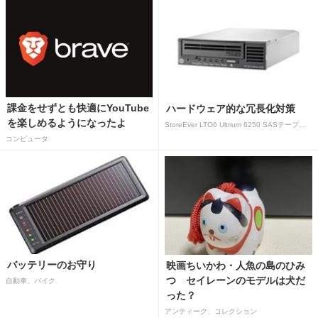
課金をせずとも快適にYouTube
ハードウェア的な冗長化対策
を楽しめるようになったよ
StoreEver LTO6 Ultrium 6250 SASテープドライブ(内蔵型)
コンピュータ
バッテリーのお守り
映画ちいかわ・人魚の島のひみ
つ セイレーンのモデルは犬だ
自動車、バイク
った？
アンティーク、コレクション