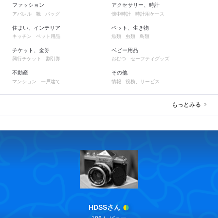
ファッション
アクセサリー、時計
アパレル
靴
バッグ
懐中時計
時計用ケース
住まい、インテリア
ペット、生き物
キッチン
ペット用品
魚類
虫類
鳥類
チケット、金券
ベビー用品
興行チケット
割引券
おむつ
セーフティグッズ
不動産
その他
マンション
一戸建て
情報
役務、サービス
もっとみる
HDSSさん