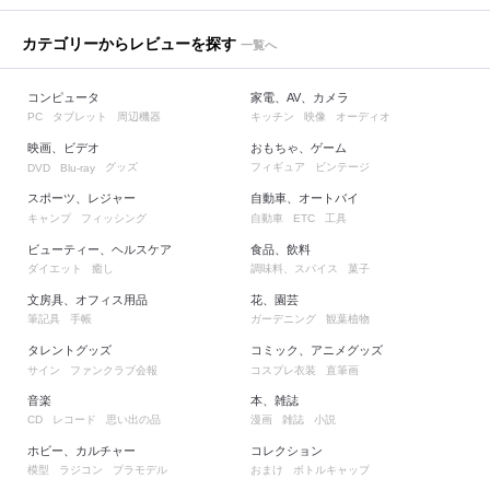
カテゴリーからレビューを探す
一覧へ
コンピュータ
家電、AV、カメラ
タブレット
周辺機器
キッチン
映像
オーディオ
PC
映画、ビデオ
おもちゃ、ゲーム
グッズ
フィギュア
ビンテージ
DVD
Blu-ray
スポーツ、レジャー
自動車、オートバイ
キャンプ
フィッシング
自動車
工具
ETC
ビューティー、ヘルスケア
食品、飲料
ダイエット
癒し
調味料、スパイス
菓子
文房具、オフィス用品
花、園芸
筆記具
手帳
ガーデニング
観葉植物
タレントグッズ
コミック、アニメグッズ
サイン
ファンクラブ会報
コスプレ衣装
直筆画
音楽
本、雑誌
レコード
思い出の品
漫画
雑誌
小説
CD
ホビー、カルチャー
コレクション
模型
ラジコン
プラモデル
おまけ
ボトルキャップ