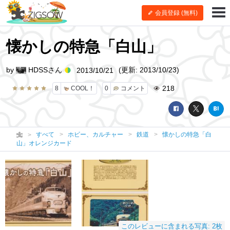
会員登録 (無料)
懐かしの特急「白山」
by
HDSSさん
(更新: 2013/10/23)
2013/10/21
218
8
COOL！
0
コメント
すべて
ホビー、カルチャー
鉄道
懐かしの特急「白
山」オレンジカード
このレビューに含まれる写真: 2枚