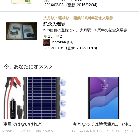
(更新: 2016/02/04)
2016/02/03
大月駅・猿橋駅 開業110周年記念入場券
記念入場券
608個目の登録です。大月駅110周年の記念入場券です。猿橋は橋上駅舎化工事の際にエレベータが付きましたが、大月は未だ階段だけです。ちなみ�...
23
2
notokenさん
(更新: 2012/11/18)
2012/11/18
今、あなたにオススメ
車用ではないけれど
今となっては時代遅れ。でも。
POWOXI アップグレード版 7.5W ソーラーバッテリートリクルチャージャーメンテナー 12V ポータブル防水ソーラーパネル トリクル充電キット 車、自動車、オートバイ、ボート、マリン、RV、トレーラー、スノーモービルなど用
Lenovo Tab M10 HD(アイアングレー ) 10.1型 2GB/32GB/WiFi ZA