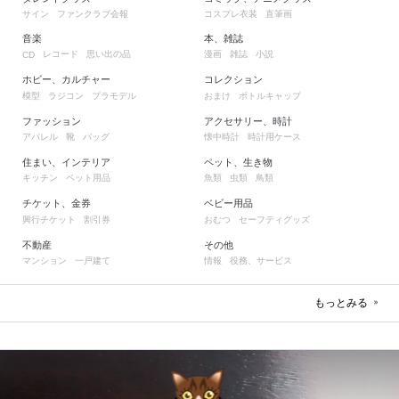
サイン
ファンクラブ会報
コスプレ衣装
直筆画
音楽
本、雑誌
レコード
思い出の品
漫画
雑誌
小説
CD
ホビー、カルチャー
コレクション
模型
ラジコン
プラモデル
おまけ
ボトルキャップ
ファッション
アクセサリー、時計
アパレル
靴
バッグ
懐中時計
時計用ケース
住まい、インテリア
ペット、生き物
キッチン
ペット用品
魚類
虫類
鳥類
チケット、金券
ベビー用品
興行チケット
割引券
おむつ
セーフティグッズ
不動産
その他
マンション
一戸建て
情報
役務、サービス
もっとみる