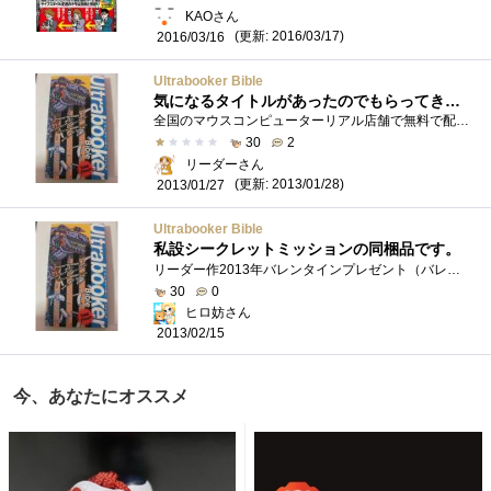
KAOさん
(更新: 2016/03/17)
2016/03/16
Ultrabooker Bible
気になるタイトルがあったのでもらってきました
全国のマウスコンピューターリアル店舗で無料で配布されているらしい、分厚い冊子です。2012年10月20日時点での情報で作られた冊子のようで結構...
30
2
リーダーさん
(更新: 2013/01/28)
2013/01/27
Ultrabooker Bible
私設シークレットミッションの同梱品です。
リーダー作2013年バレンタインプレゼント（バレンタイン特別イベント シークレットミッション）に同梱されていました。マウスコンピューター�...
30
0
ヒロ妨さん
2013/02/15
今、あなたにオススメ