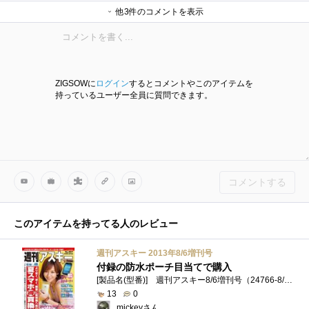
他3件のコメントを表示
cybercatさん
いぐなっちさん
cybercatさん
ZIGSOWに
ログイン
するとコメントやこのアイテムを
持っているユーザー全員に質問できます。
コメントする
このアイテムを持ってる人のレビュー
週刊アスキー 2013年8/6増刊号
付録の防水ポーチ目当てで購入
[製品名(型番)] 週刊アスキー8/6増刊号（24766-8/6）[購入経緯] 付録の防水ポーチ目当てで購入。[内容] 週刊アスキー8/6増刊号(7月1日発売)になり�...
13
0
mickeyさん