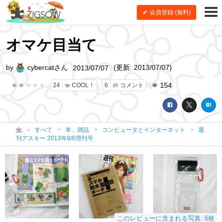
会員登録 (無料)
オマケ目当て
by
cybercatさん
(更新: 2013/07/07)
2013/07/07
154
24
COOL！
6
コメント
すべて
本、雑誌
コンピュータとインターネット
週
刊アスキー 2013年8/6増刊号
このレビューに含まれる写真: 6枚