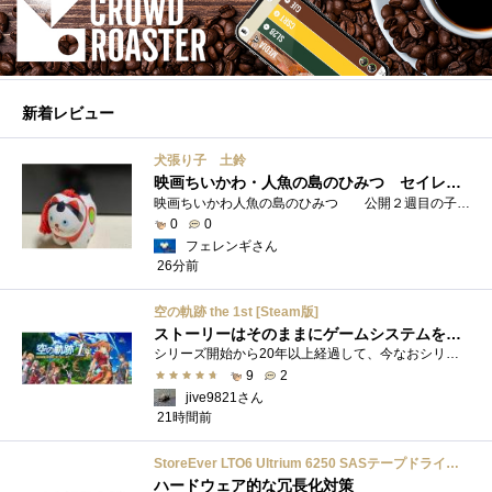
新着レビュー
犬張り子 土鈴
映画ちいかわ・人魚の島のひみつ セイレーンのモデルは犬だった？
映画ちいかわ人魚の島のひみつ 公開２週目の子どもさんの来場が制限されているレイトショーでも満席でしたし新たにボンドロシールの来場�...
0
0
フェレンギさん
26分前
空の軌跡 the 1st [Steam版]
ストーリーはそのままにゲームシステムを現代化
シリーズ開始から20年以上経過して、今なおシリーズの完結が見えてこない日本ファルコムのストーリーRPG、「英雄伝説軌跡シリーズ」。シリーズ...
9
2
jive9821さん
21時間前
StoreEver LTO6 Ultrium 6250 SASテープドライブ(内蔵型)
ハードウェア的な冗長化対策