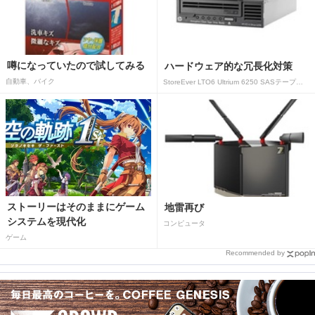
噂になっていたので試してみる
ハードウェア的な冗長化対策
自動車、バイク
StoreEver LTO6 Ultrium 6250 SASテープドライブ(内蔵型)
ストーリーはそのままにゲーム
地雷再び
システムを現代化
コンピュータ
ゲーム
Recommended by