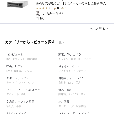
接続形式が違うが、同じメーカーの同じ型番を導入しています。製品としてのレビューは下記の方で行っています。いざ使おうとしたときに故障�...
8
4
かもみーるさん
2日前
もっと見る
カテゴリーからレビューを探す
一覧へ
コンピュータ
家電、AV、カメラ
タブレット
周辺機器
キッチン
映像
オーディオ
PC
映画、ビデオ
おもちゃ、ゲーム
グッズ
フィギュア
ビンテージ
DVD
Blu-ray
スポーツ、レジャー
自動車、オートバイ
キャンプ
フィッシング
自動車
工具
ETC
ビューティー、ヘルスケア
食品、飲料
ダイエット
癒し
調味料、スパイス
菓子
文房具、オフィス用品
花、園芸
筆記具
手帳
ガーデニング
観葉植物
タレントグッズ
コミック、アニメグッズ