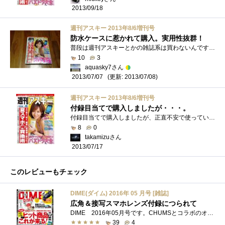
2013/09/18
週刊アスキー 2013年8/6増刊号
防水ケースに惹かれて購入。実用性抜群！
普段は週刊アスキーとかの雑誌系は買わないんですが、「防水ケース」が付録についてるみたいで、しかも490円という安さだったのでコンビニに�...
10
3
aquasky7さん
(更新: 2013/07/08)
2013/07/07
週刊アスキー 2013年8/6増刊号
付録目当てで購入しましたが・・・。
付録目当てで購入しましたが、正直不安で使っていません。理由は、こちらの防水ケースがあるからです。非常に丈夫なので、お風呂に持ち込ん�...
8
0
takamizuさん
2013/07/17
このレビューもチェック
DIME(ダイム) 2016年 05 月号 [雑誌]
広角＆接写スマホレンズ付録につられて
DIME 2016年05月号です。CHUMSとコラボのオリジナル0.67倍広角＆接写スマホレンズです。 とっても気になったので買ってみました。本の価格は750円�...
39
4