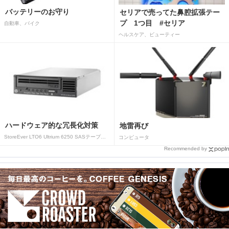
バッテリーのお守り
セリアで売ってた鼻腔拡張テー
プ 1つ目 #セリア
自動車、バイク
ヘルスケア、ビューティー
ハードウェア的な冗長化対策
地雷再び
StoreEver LTO6 Ultrium 6250 SASテープドライブ(内蔵型)
コンピュータ
Recommended by