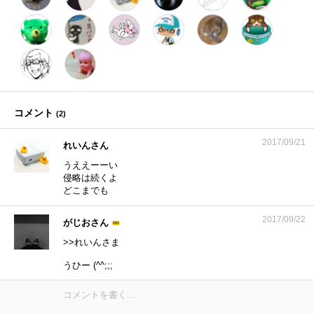
コメント
(
2
)
2017/09/21
れいんさん
うええーーい
侵略は続くよ
どこまでも
2017/09/22
がじおさん
>>れいんさま
うひー (^^;;;