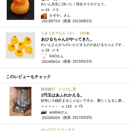
れいん先生に頂いた！現在カラオケなう。
43
5
かずや。さん
(更新: 2013/08/15)
2013/07/14
うきうきアヒル（小） 100個
あひるちゃんがやってきた。
れいんさんからのいただきもののあひるちゃんです。ポケットガイドと一緒にいただきました(≧▽≦) ちっちゃくてかわいらしい。おすとピー�...
28
4
KAOさん
(更新: 2015/02/15)
2014/06/14
このレビューもチェック
銭別銀行 とりだし君
1円玉はあふれかえる。
財布に小銭貯まるじゃないですか、重たくなるし膨らむしで、選別してくれるというので購入。これが意外にも 重宝しております。間違いなく�...
133
75
aoidiskさん
(更新: 2017/03/25)
2010/03/24
のっけて! リラックマ