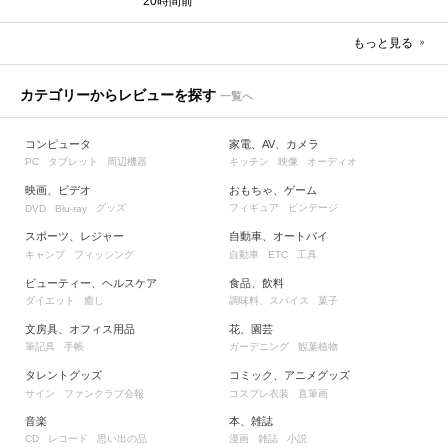
20時間前
もっと見る
カテゴリーからレビューを探す
一覧へ
コンピュータ
家電、AV、カメラ
タブレット
周辺機器
キッチン
映像
オーディオ
PC
映画、ビデオ
おもちゃ、ゲーム
グッズ
フィギュア
ビンテージ
DVD
Blu-ray
スポーツ、レジャー
自動車、オートバイ
キャンプ
フィッシング
自動車
工具
ETC
ビューティー、ヘルスケア
食品、飲料
ダイエット
癒し
調味料、スパイス
菓子
文房具、オフィス用品
花、園芸
筆記具
手帳
ガーデニング
観葉植物
タレントグッズ
コミック、アニメグッズ
サイン
ファンクラブ会報
コスプレ衣装
直筆画
音楽
本、雑誌
レコード
思い出の品
漫画
雑誌
小説
CD