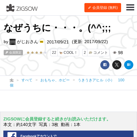
会員登録 (無料)
なぜうちに・・・。(^^;;;
by
がじおさん
(更新: 2017/09/22)
2017/09/21
98
22
COOL！
2
コメント
会員限定
すべて
おもちゃ、ホビー
うきうきアヒル（小） 100
個
ZIGSOWに会員登録すると続きがお読みいただけます。
本文：約140文字 写真：3枚 動画：1本
Facebookアカウントで