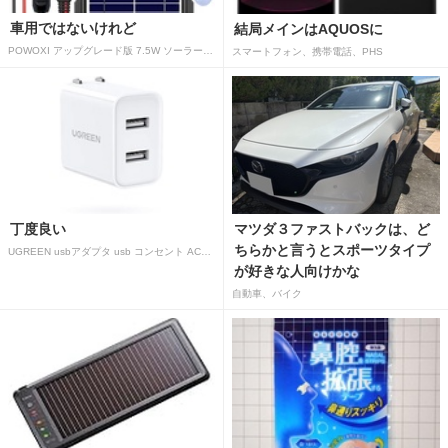
車用ではないけれど
結局メインはAQUOSに
POWOXI アップグレード版 7.5W ソーラーバッテリートリクルチャージャーメンテナー 12V ポータブル防水ソーラーパネル トリクル充電キット 車、自動車、オートバイ、ボート、マリン、RV、トレーラー、スノーモービルなど用
スマートフォン、携帯電話、PHS
丁度良い
マツダ３ファストバックは、ど
ちらかと言うとスポーツタイプ
UGREEN usbアダプタ usb コンセント AC式充電器 3.1A PSE認証済み 折りたたみ式プラグ 2ポート
が好きな人向けかな
自動車、バイク