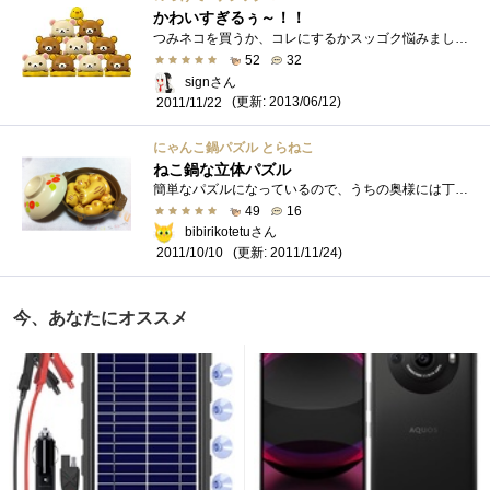
かわいすぎるぅ～！！
つみネコを買うか、コレにするかスッゴク悩みました。はじめは、つみネコを買う予定だったんですヨ。ケド、リラックマも見つけて......ネコ、�...
52
32
signさん
(更新: 2013/06/12)
2011/11/22
にゃんこ鍋パズル とらねこ
ねこ鍋な立体パズル
簡単なパズルになっているので、うちの奥様には丁度いい難易度かなぁ(笑)三毛猫バージョンと悩みましたが、茶トラ猫がうちには足りないのでこ...
49
16
bibirikotetuさん
(更新: 2011/11/24)
2011/10/10
今、あなたにオススメ