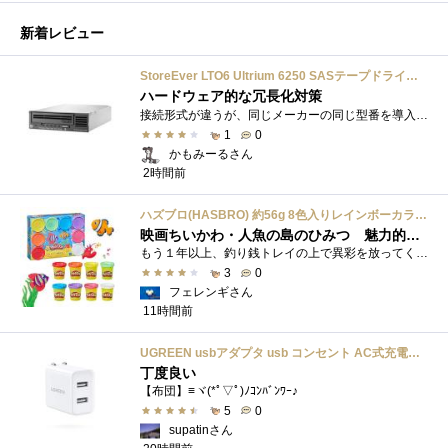
新着レビュー
StoreEver LTO6 Ultrium 6250 SASテープドライブ(内蔵型)
ハードウェア的な冗長化対策
接続形式が違うが、同じメーカーの同じ型番を導入しています。製品としてのレビューは下記の方で行っています。いざ使おうとしたときに故障�...
1
0
かもみーるさん
2時間前
ハズブロ(HASBRO) 約56g 8色入りレインボーカラーのプレイ・ドー、新学期用品、2才以上のプリスクールの子供向け、子供向けのアート&クラフト 粘土 ねんど、こどもの日、子供の日プレゼント
映画ちいかわ・人魚の島のひみつ 魅力的なビラン：セイレーンを造ってみた
もう１年以上、釣り銭トレイの上で異彩を放ってくれたミャクミャクのマグネット 映画ちいかわ人魚の島のひみつを鑑賞後、素敵なビランのセイ...
3
0
フェレンギさん
11時間前
UGREEN usbアダプタ usb コンセント AC式充電器 3.1A PSE認証済み 折りたたみ式プラグ 2ポート
丁度良い
【布団】≡ヾ(*ﾟ▽ﾟ)ﾉｺﾝﾊﾞﾝﾜｰ♪
5
0
supatinさん