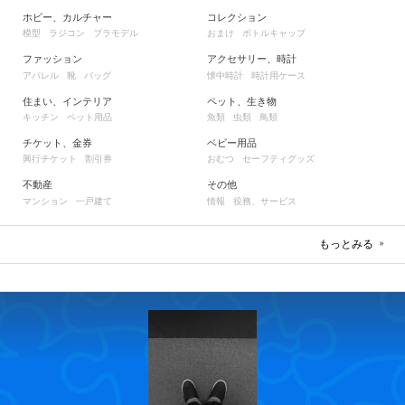
ホビー、カルチャー
コレクション
模型
ラジコン
プラモデル
おまけ
ボトルキャップ
ファッション
アクセサリー、時計
アパレル
靴
バッグ
懐中時計
時計用ケース
住まい、インテリア
ペット、生き物
キッチン
ペット用品
魚類
虫類
鳥類
チケット、金券
ベビー用品
興行チケット
割引券
おむつ
セーフティグッズ
不動産
その他
マンション
一戸建て
情報
役務、サービス
もっとみる