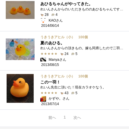
あひるちゃんがやってきた。
れいんさんからのいただきもののあひるちゃんです。ポケットガイドと一緒にいただきました(≧▽≦) ちっちゃくてかわいらしい。おすとピー�...
28
4
KAOさん
2014/06/14
うきうきアヒル（小） 100個
夏のあひる。
れいんさんからの頂きもの。嫁も同席したので二羽ですよ。別の生き物も涼を求めて・・・
24
5
Manyaさん
2013/08/15
うきうきアヒル（小） 100個
この一羽！
れいん先生に頂いた！現在カラオケなう。
43
5
かずや。さん
2013/07/14
1
前へ
次へ