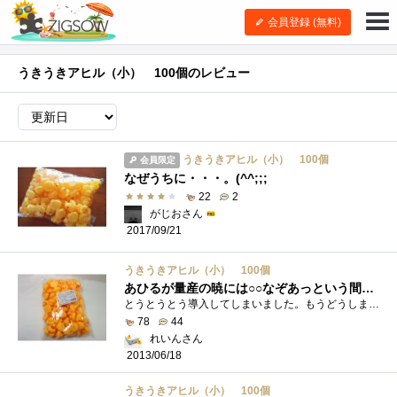
会員登録 (無料)
うきうきアヒル（小） 100個のレビュー
うきうきアヒル（小） 100個
会員限定
なぜうちに・・・。(^^;;;
22
2
がじおさん
2017/09/21
うきうきアヒル（小） 100個
あひるが量産の暁には○○なぞあっという間に叩いてみせるわ
とうとうとう導入してしまいました。もうどうしましょ。使用例はこちらの最後のほうに掲載されています
78
44
れいんさん
2013/06/18
うきうきアヒル（小） 100個