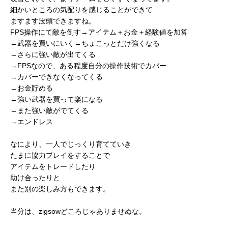
細かいところの気配りを感じることができて
ますます没頭できますね。
FPS操作にて敵を倒す→アイテム＋お金＋経験値を加算
→武器を買いにいく→ちょこっとだけ強くなる
→さらに強い敵が出てくる
→FPSなので、ある程度自分の操作技術でカバー
→カバーできなくなってくる
→お金貯める
→強い武器を買って楽になる
→また強い敵がでてくる
→エンドレス
なにより、一人でじっくり育てていき
たまに協力プレイをすることで
アイテムをトレードしたり
助け合ったりと
また別の楽しみ方もできます。
当分は、zigsowどころじゃありませぬな。