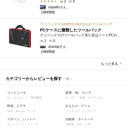
2
0
supatinさん
18時間前
クニペックス KNIPEX 002111LE ツールバッグ
PCケースに擬態したツールバック
クニペックスのツールバック見た目はノートPCのバックみたい。中には工具を入れるポケットや工具を固定するゴムバンドが付いています。
2
0
araragiさん
19時間前
もっと見る
カテゴリーからレビューを探す
一覧へ
コンピュータ
家電、AV、カメラ
タブレット
周辺機器
キッチン
映像
オーディオ
PC
映画、ビデオ
おもちゃ、ゲーム
グッズ
フィギュア
ビンテージ
DVD
Blu-ray
スポーツ、レジャー
自動車、オートバイ
キャンプ
フィッシング
自動車
工具
ETC