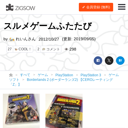
会員登録 (無料)
スルメゲームふたたび
by
れいんさん
(更新: 2019/09/05)
2012/10/27
298
27
COOL！
2
コメント
すべて
ゲーム
ゲーム
PlayStation
PlayStation 3
ソフト
Borderlands 2 (ボーダーランズ2) 【CEROレーティング
「Z」】