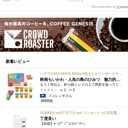
自動車、バイク
コンピュータ
Recommended by
新着レビュー
ハズブロ(HASBRO) 約56g 8色入りレインボーカラーのプレイ・ドー、新学期用品、2才以上のプリスクールの子供向け、子供向けのアート&クラフト 粘土 ねんど、こどもの日、子供の日プレゼント
映画ちいかわ・人魚の島のひみつ 魅力的なビラン：セイレーンを造ってみた
もう１年以上、釣り銭トレイの上で異彩を放ってくれたミャクミャクのマグネット 映画ちいかわ人魚の島のひみつを鑑賞後、素敵なビランのセイ...
2
0
フェレンギさん
8時間前
UGREEN usbアダプタ usb コンセント AC式充電器 3.1A PSE認証済み 折りたたみ式プラグ 2ポート
丁度良い
【布団】≡ヾ(*ﾟ▽ﾟ)ﾉｺﾝﾊﾞﾝﾜｰ♪