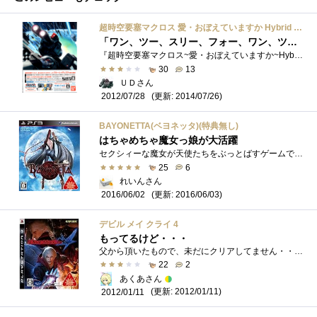
超時空要塞マクロス 愛・おぼえていますか Hybrid Pack 30周年アニバーサリーボックス
「ワン、ツー、スリー、フォー、ワン、ツー、スリー、フォー … ォワントゥ！」
『超時空要塞マクロス~愛・おぼえていますか~HybridPackハイブリッドパック(初回限定版「30周年アニバーサリーボックス」)』です。劇場アニメ『超�...
30
13
ＵＤさん
(更新: 2014/07/26)
2012/07/28
BAYONETTA(ベヨネッタ)(特典無し)
はちゃめちゃ魔女っ娘が大活躍
セクシィーな魔女が天使たちをぶっとばすゲームです。まるでデビルメイ、、、 既に導入済みだったのですが妻も遊びたいってことなので、�...
25
6
れいんさん
(更新: 2016/06/03)
2016/06/02
デビル メイ クライ 4
もってるけど・・・
父から頂いたもので、未だにクリアしてません・・・(笑)少しプレイして放置しちゃいました＾＾；プレイした感想は、アクション性が高いゲーム...
22
2
あくあさん
(更新: 2012/01/11)
2012/01/11