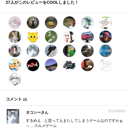
27
人がこのレビューをCOOLしました！
コメント
(
2
)
2019/09/05
タコシーさん
するめえ...と思ってもまたしてしまうゲームなのですかぁ
～....スルメゲーム