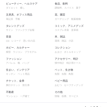
ビューティー、ヘルスケア
食品、飲料
ダイエット
癒し
調味料、スパイス
菓子
文房具、オフィス用品
花、園芸
筆記具
手帳
ガーデニング
観葉植物
タレントグッズ
コミック、アニメグッズ
サイン
ファンクラブ会報
コスプレ衣装
直筆画
音楽
本、雑誌
レコード
思い出の品
漫画
雑誌
小説
CD
ホビー、カルチャー
コレクション
模型
ラジコン
プラモデル
おまけ
ボトルキャップ
ファッション
アクセサリー、時計
アパレル
靴
バッグ
懐中時計
時計用ケース
住まい、インテリア
ペット、生き物
キッチン
ペット用品
魚類
虫類
鳥類
チケット、金券
ベビー用品
興行チケット
割引券
おむつ
セーフティグッズ
不動産
その他
マンション
一戸建て
情報
役務、サービス