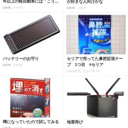
年以上の軽自動車には「こうか
が好きな人向けかな
はばつぐんだ」が…
自動車、バイク
自動車、バイク
バッテリーのお守り
セリアで売ってた鼻腔拡張テー
プ 1つ目 #セリア
自動車、バイク
ヘルスケア、ビューティー
噂になっていたので試してみる
地雷再び