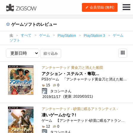
会員登録 (無料)
ゲームソフトのレビュー
すべて
ゲーム
ゲーム
PlayStation
PlayStation 3
ソフト
絞り込み
アンチャーテッド 黄金刀と消えた船団
アクション・ステルス・奪取...
PS3ゲーム 「アンチャーテッド黄金刀と消えた船団」マルコポーロ船団の秘宝を探すアドベンチャーですが、なかなかアクションが大変です 最�...
15
0
タコシーさん
(更新: 2020/03/21)
2019/11/17
アンチャーテッド - 砂漠に眠るアトランティス -
凄いゲームかな？!
ゲーム 【アンチャーテッド-砂漠に眠るアトランティス】 PS3 やっと終盤に到達です今回の「砂漠に眠るアトランティス」のグラフィックの�...
12
0
タコシーさん