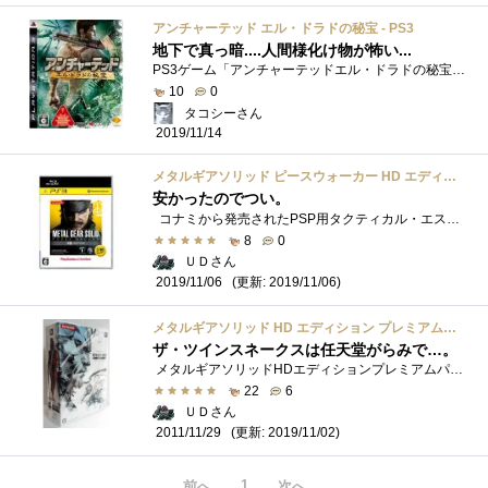
アンチャーテッド エル・ドラドの秘宝 - PS3
地下で真っ暗....人間様化け物が怖い...
PS3ゲーム「アンチャーテッドエル・ドラドの秘宝」昔、最初部分はゲームしたことは有るのですが、既にゲームCDも無いので新たに入手しました ...
10
0
タコシーさん
2019/11/14
メタルギアソリッド ピースウォーカー HD エディション PlayStation3 the Best
安かったのでつい。
コナミから発売されたPSP用タクティカル・エスピオナージ・オペレーション（ステルスゲーム）。『メタルギアソリッドピースウォーカーHDエ�...
8
0
ＵＤさん
(更新: 2019/11/06)
2019/11/06
メタルギアソリッド HD エディション プレミアムパッケージ (ゲームアーカイブス版「メタルギアソリッド」ダウンロードコード同梱)
ザ・ツインスネークスは任天堂がらみで…。
メタルギアソリッドHDエディションプレミアムパッケージです。
22
6
ＵＤさん
(更新: 2019/11/02)
2011/11/29
1
前へ
次へ