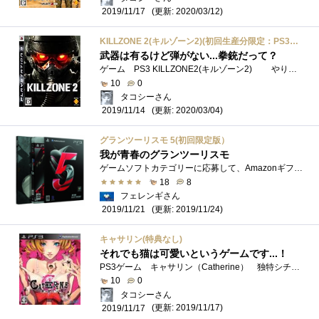
(更新: 2020/03/12)
2019/11/17
KILLZONE 2(キルゾーン2)(初回生産分限定：PS3用カスタムテーマ プロダクトコード同梱) 特典 設定資料集 & Amazon.co.jpオリジナル「ヘルガストプロパガンダカスタムテーマ」付き
武器は有るけど弾がない...拳銃だって？
ゲーム PS3 KILLZONE2(キルゾーン2) やりたかったTombRaiderが終わったので色々ゲームを始めたわけです PS5のアナウンスが出ていますがゲー�...
10
0
タコシーさん
(更新: 2020/03/04)
2019/11/14
グランツーリスモ 5(初回限定版）
我が青春のグランツーリスモ
ゲームソフトカテゴリーに応募して、Amazonギフト券2000円分をもらおうキャンペーン 締め切り最終日に登録した初代プレイステーションのソフト�...
18
8
フェレンギさん
(更新: 2019/11/24)
2019/11/21
キャサリン(特典なし)
それでも猫は可愛いというゲームです...！
PS3ゲーム キャサリン（Catherine） 独特シチュエーションのゲームです 夢か現実か どちらが夢か現実か位のゲームですゲームの主導権？はゲ�...
10
0
タコシーさん
(更新: 2019/11/17)
2019/11/17