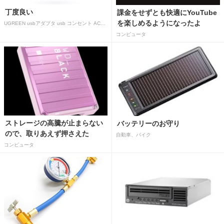
丁度良い
課金をせずとも快適にYouTube
を楽しめるようになったよ
UGREEN usbアダプタ usb コンセント AC式充電器 3.1A PSE認証済み 折りたたみ式プラグ 2ポート
コンピュータ
ストレージの高騰が止まらない
バッテリーのお守り
ので、取りあえず押さえた
自動車、バイク
コンピュータ