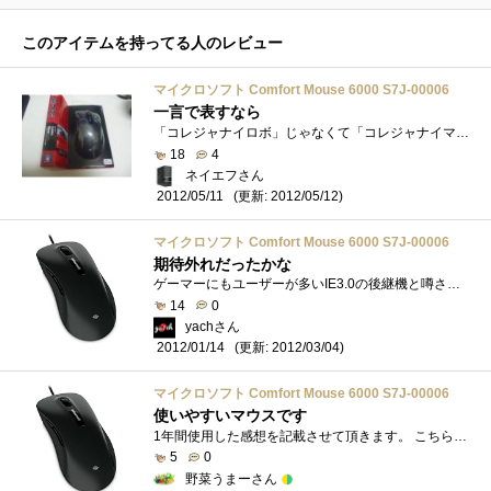
このアイテムを持ってる人のレビュー
マイクロソフト Comfort Mouse 6000 S7J-00006
一言で表すなら
「コレジャナイロボ」じゃなくて「コレジャナイマウス」…2代目IntelliMouseExplorer3.0が故障したので交換品としてこちらの製品を選択しました見た�...
18
4
ネイエフさん
(更新: 2012/05/12)
2012/05/11
マイクロソフト Comfort Mouse 6000 S7J-00006
期待外れだったかな
ゲーマーにもユーザーが多いIE3.0の後継機と噂されていたマウスなので、気になって購入した。まず、握り心地だが、指がフィットしてとても握り...
14
0
yachさん
(更新: 2012/03/04)
2012/01/14
マイクロソフト Comfort Mouse 6000 S7J-00006
使いやすいマウスです
1年間使用した感想を記載させて頂きます。 こちらのマウスはブルートラック採用の有線式マウスとなります。サイズは比較的大きめなのかな？�...
5
0
野菜うまーさん