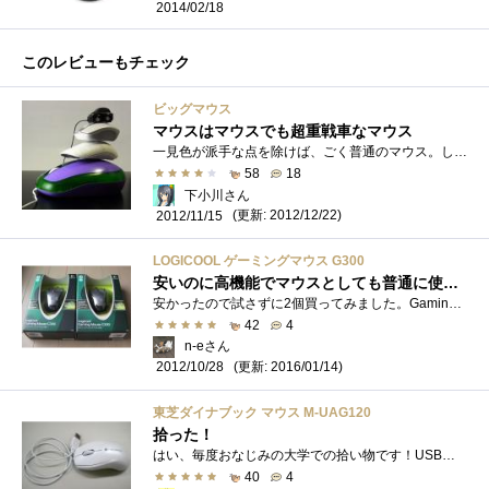
2014/02/18
このレビューもチェック
ビッグマウス
マウスはマウスでも超重戦車なマウス
一見色が派手な点を除けば、ごく普通のマウス。しかし他のマウスと並べるとご覧の有様だよ！！その名もビッグマウス。もはやマウスというよ�...
58
18
下小川さん
(更新: 2012/12/22)
2012/11/15
LOGICOOL ゲーミングマウス G300
安いのに高機能でマウスとしても普通に使いやすい
安かったので試さずに2個買ってみました。GamingMouseG300機能的にはサポートソフトがLogicoolゲームソフトウェア(ゲームソフトウェアはゲーミングキ�...
42
4
n-eさん
(更新: 2016/01/14)
2012/10/28
東芝ダイナブック マウス M-UAG120
拾った！
はい、毎度おなじみの大学での拾い物です！USBマウスですｂしっかり動きました♪ケーブルが短いのでノート用だとおもいます！最近はあまりマ�...
40
4