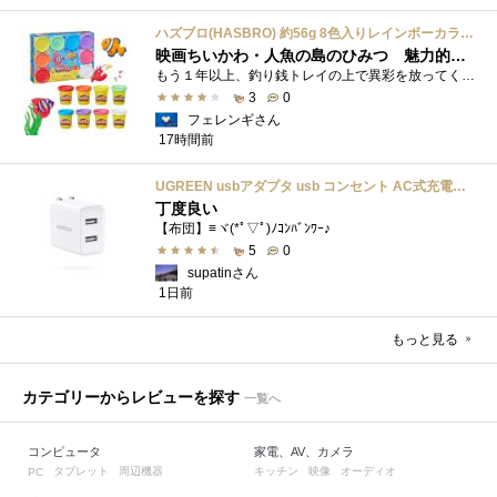
ハズブロ(HASBRO) 約56g 8色入りレインボーカラーのプレイ・ドー、新学期用品、2才以上のプリスクールの子供向け、子供向けのアート&クラフト 粘土 ねんど、こどもの日、子供の日プレゼント
映画ちいかわ・人魚の島のひみつ 魅力的なビラン：セイレーンを造ってみた
もう１年以上、釣り銭トレイの上で異彩を放ってくれたミャクミャクのマグネット 映画ちいかわ人魚の島のひみつを鑑賞後、素敵なビランのセイ...
3
0
フェレンギさん
17時間前
UGREEN usbアダプタ usb コンセント AC式充電器 3.1A PSE認証済み 折りたたみ式プラグ 2ポート
丁度良い
【布団】≡ヾ(*ﾟ▽ﾟ)ﾉｺﾝﾊﾞﾝﾜｰ♪
5
0
supatinさん
1日前
もっと見る
カテゴリーからレビューを探す
一覧へ
コンピュータ
家電、AV、カメラ
タブレット
周辺機器
キッチン
映像
オーディオ
PC