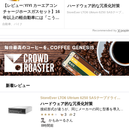
【レビュー:YIYI カーエアコン
ハードウェア的な冗長化対策
チャージホースガスセット】16
StoreEver LTO6 Ultrium 6250 SASテープドライブ(内蔵型)
年以上の軽自動車には「こうか
はばつぐんだ」が…
自動車、バイク
Recommended by
新着レビュー
StoreEver LTO6 Ultrium 6250 SASテープドライブ(内蔵型)
ハードウェア的な冗長化対策
接続形式が違うが、同じメーカーの同じ型番を導入しています。製品としてのレビューは下記の方で行っています。いざ使おうとしたときに故障�...
3
2
かもみーるさん
8時間前