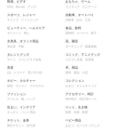
映画、ビデオ
おもちゃ、ゲーム
グッズ
フィギュア
ビンテージ
DVD
Blu-ray
スポーツ、レジャー
自動車、オートバイ
キャンプ
フィッシング
自動車
工具
ETC
ビューティー、ヘルスケア
食品、飲料
ダイエット
癒し
調味料、スパイス
菓子
文房具、オフィス用品
花、園芸
筆記具
手帳
ガーデニング
観葉植物
タレントグッズ
コミック、アニメグッズ
サイン
ファンクラブ会報
コスプレ衣装
直筆画
音楽
本、雑誌
レコード
思い出の品
漫画
雑誌
小説
CD
ホビー、カルチャー
コレクション
模型
ラジコン
プラモデル
おまけ
ボトルキャップ
ファッション
アクセサリー、時計
アパレル
靴
バッグ
懐中時計
時計用ケース
住まい、インテリア
ペット、生き物
キッチン
ペット用品
魚類
虫類
鳥類
チケット、金券
ベビー用品
興行チケット
割引券
おむつ
セーフティグッズ