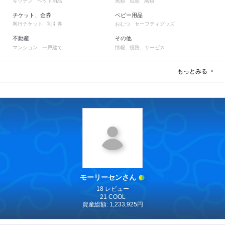
キッチン
ペット用品
魚類
虫類
鳥類
チケット、金券
ベビー用品
興行チケット
割引券
おむつ
セーフティグッズ
不動産
その他
マンション
一戸建て
情報
役務、サービス
もっとみる
モーリーセンさん
18 レビュー
21 COOL
資産総額: 1,233,925円