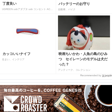
丁度良い
バッテリーのお守り
UGREEN usbアダプタ usb コンセント AC式充電器 3.1A PSE認証済み 折りたたみ式プラグ 2ポート
自動車、バイク
カッコいいナイフ
映画ちいかわ・人魚の島のひみ
つ セイレーンのモデルは犬だ
住まい、インテリア
った？
アンティーク、コレクション
Recommended by