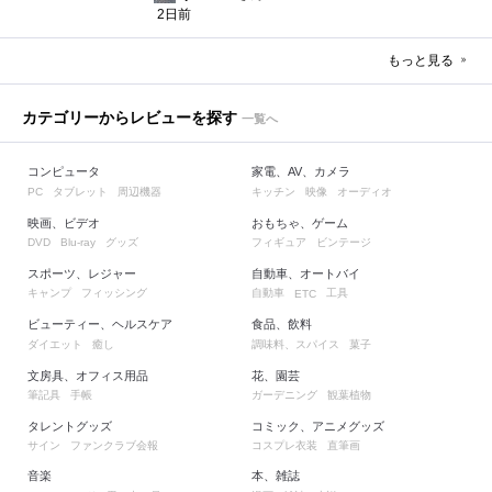
2日前
もっと見る
カテゴリーからレビューを探す
一覧へ
コンピュータ
家電、AV、カメラ
タブレット
周辺機器
キッチン
映像
オーディオ
PC
映画、ビデオ
おもちゃ、ゲーム
グッズ
フィギュア
ビンテージ
DVD
Blu-ray
スポーツ、レジャー
自動車、オートバイ
キャンプ
フィッシング
自動車
工具
ETC
ビューティー、ヘルスケア
食品、飲料
ダイエット
癒し
調味料、スパイス
菓子
文房具、オフィス用品
花、園芸
筆記具
手帳
ガーデニング
観葉植物
タレントグッズ
コミック、アニメグッズ
サイン
ファンクラブ会報
コスプレ衣装
直筆画
音楽
本、雑誌