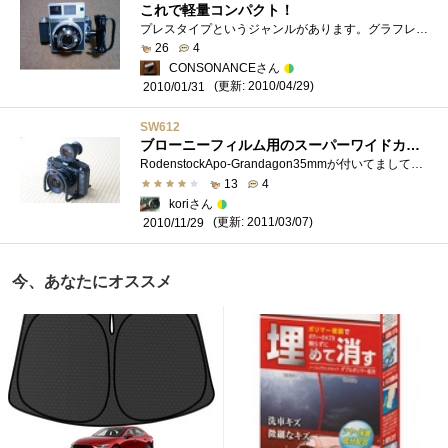
これで軽量コンパクト！
プレスタイプというジャンルがあります。グラフレックス社のスピード・グラフィックが代表的なプレスカメラだとか。マミヤプレスは、"軽�...
26
4
CONSONANCEさん
(更新: 2010/04/29)
2010/01/31
SW612
ブローニーフィルム用のスーパーワイドカメラ
RodenstockApo-Grandagon35mmが付いてまして、35mm換算では16mm位の画角かな。フィルムマガジンは6x9と6x12が付属です。6x12を使用するときは、センターフィ�...
13
4
koriさん
(更新: 2011/03/07)
2010/11/29
今、あなたにオススメ