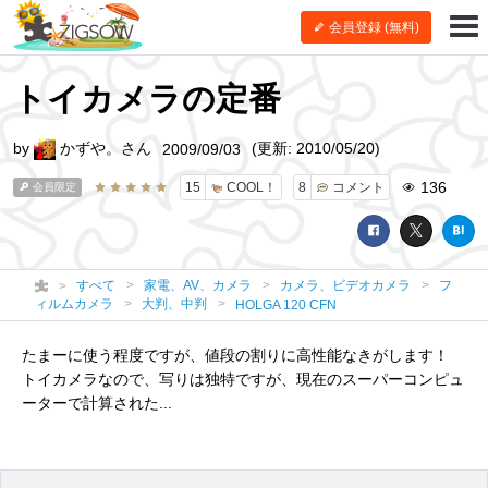
会員登録 (無料)
トイカメラの定番
by
かずや。さん
(更新: 2010/05/20)
2009/09/03
136
15
COOL！
8
コメント
会員限定
すべて
家電、AV、カメラ
カメラ、ビデオカメラ
フ
ィルムカメラ
大判、中判
HOLGA 120 CFN
たまーに使う程度ですが、値段の割りに高性能なきがします！
トイカメラなので、写りは独特ですが、現在のスーパーコンピュ
ーターで計算された...