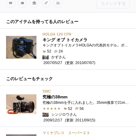
コメントする
このアイテムを持ってる人のレビュー
HOLGA 120 CFN
キング オブ トイカメラ
キングオブトイカメラHOLGAの代表的モデル。ボディーがプラスチックなら、レンズもプラスチック。光線漏れにそなえて、遮光テープが初めから入...
52
24
かずさん
(更新: 2010/07/07)
2007/05/27
このレビューもチェック
SWC
究極の38mm
究極の38mmを手に入れました。35mm換算で21mmの超広角CarlZeiss社のBiogonf4.5の為だけに作られたボディはサイコロのように可愛い。このカメラ露出計、�...
52
56
シンジロウさん
(更新: 2011/09/15)
2009/12/17
マミヤプレス スーパー２３