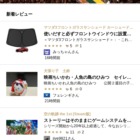
新着レビュー
マツダ3フロントガラスサンシェード カーシェード 車用 フロントウィンドウさんしえーど 遮光 断熱 カスタムパーツ 車種専用設計 折り畳み式 取付簡単 収納袋付き
使いだすと必ずフロントウインドウに設置する習慣がつきます
＜マツダ3フロントガラスサンシェード＞：・これまで使用していたサンシェードでも使用できるのですが、車内に蛇腹に畳んだサンシェード は�...
5
1
みっちゃんさん
16時間前
犬張り子 土鈴
映画ちいかわ・人魚の島のひみつ セイレーンのモデルは犬だった？
映画ちいかわ人魚の島のひみつ 公開２週目の子どもさんの来場が制限されているレイトショーでも満席でしたし新たにボンドロシールの来場�...
6
0
フェレンギさん
21時間前
空の軌跡 the 1st [Steam版]
ストーリーはそのままにゲームシステムを現代化
シリーズ開始から20年以上経過して、今なおシリーズの完結が見えてこない日本ファルコムのストーリーRPG、「英雄伝説軌跡シリーズ」。シリーズ...
11
2
jive9821さん