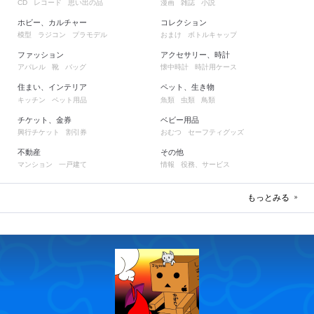
レコード
思い出の品
漫画
雑誌
小説
CD
ホビー、カルチャー
コレクション
模型
ラジコン
プラモデル
おまけ
ボトルキャップ
ファッション
アクセサリー、時計
アパレル
靴
バッグ
懐中時計
時計用ケース
住まい、インテリア
ペット、生き物
キッチン
ペット用品
魚類
虫類
鳥類
チケット、金券
ベビー用品
興行チケット
割引券
おむつ
セーフティグッズ
不動産
その他
マンション
一戸建て
情報
役務、サービス
もっとみる