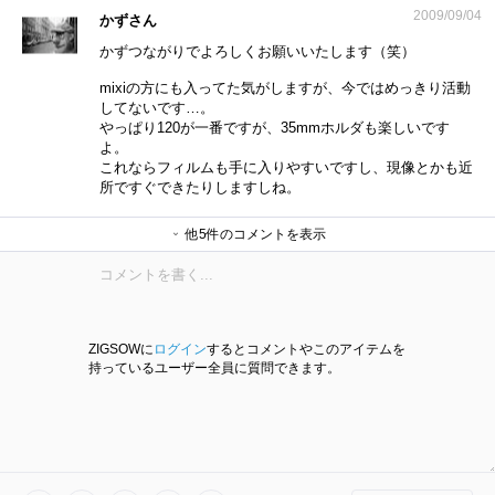
2009/09/04
かずさん
かずつながりでよろしくお願いいたします（笑）
mixiの方にも入ってた気がしますが、今ではめっきり活動
してないです…。
やっぱり120が一番ですが、35mmホルダも楽しいです
よ。
これならフィルムも手に入りやすいですし、現像とかも近
所ですぐできたりしますしね。
他5件のコメントを表示
かずや。さん
退会したユーザーさん
退会したユーザーさん
かずや。さん
かずや。さん
ZIGSOWに
ログイン
するとコメントやこのアイテムを
持っているユーザー全員に質問できます。