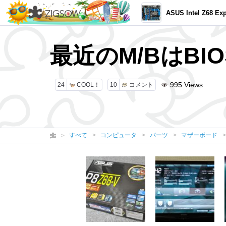
ASUS Intel Z68 Exp
最近のM/BはB
995
Views
24
COOL！
10
コメント
すべて
コンピュータ
パーツ
マザーボード