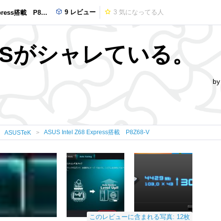
9 レビュー
3
気になってる人
ress搭載 P8Z68-V
IOSがシャレている。
b
ASUS Intel Z68 Express搭載 P8Z68-V
ASUSTeK
このレビューに含まれる写真: 12枚