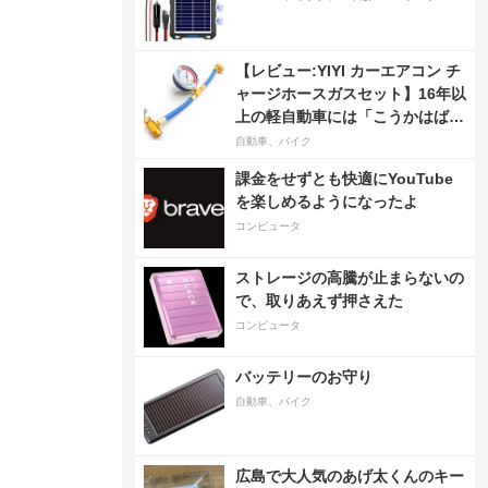
【レビュー:YIYI カーエアコン チ
ャージホースガスセット】16年以
上の軽自動車には「こうかはばつ
ぐんだ」が…
自動車、バイク
課金をせずとも快適にYouTube
を楽しめるようになったよ
コンピュータ
ストレージの高騰が止まらないの
で、取りあえず押さえた
コンピュータ
バッテリーのお守り
自動車、バイク
広島で大人気のあげ太くんのキー