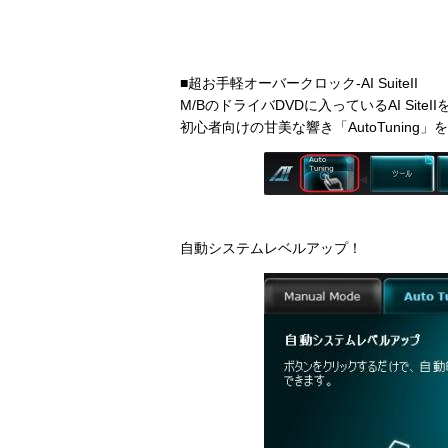
■超お手軽オーバークロック-AI SuiteII
M/BのドライバDVDに入っているAI Site
初心者向けの甘美な響き「AutoTuning
自動システムレベルアップ！