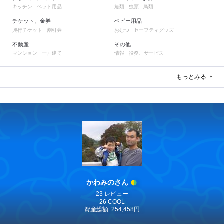
キッチン
ペット用品
魚類
虫類
鳥類
チケット、金券
ベビー用品
興行チケット
割引券
おむつ
セーフティグッズ
不動産
その他
マンション
一戸建て
情報
役務、サービス
もっとみる
かわみのさん
23 レビュー
26 COOL
資産総額: 254,458円