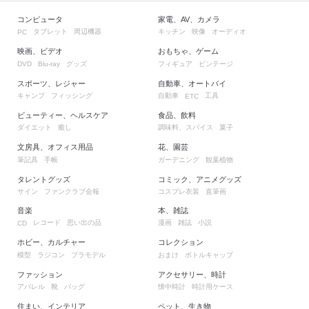
コンピュータ
家電、AV、カメラ
タブレット
周辺機器
キッチン
映像
オーディオ
PC
映画、ビデオ
おもちゃ、ゲーム
グッズ
フィギュア
ビンテージ
DVD
Blu-ray
スポーツ、レジャー
自動車、オートバイ
キャンプ
フィッシング
自動車
工具
ETC
ビューティー、ヘルスケア
食品、飲料
ダイエット
癒し
調味料、スパイス
菓子
文房具、オフィス用品
花、園芸
筆記具
手帳
ガーデニング
観葉植物
タレントグッズ
コミック、アニメグッズ
サイン
ファンクラブ会報
コスプレ衣装
直筆画
音楽
本、雑誌
レコード
思い出の品
漫画
雑誌
小説
CD
ホビー、カルチャー
コレクション
模型
ラジコン
プラモデル
おまけ
ボトルキャップ
ファッション
アクセサリー、時計
アパレル
靴
バッグ
懐中時計
時計用ケース
住まい、インテリア
ペット、生き物