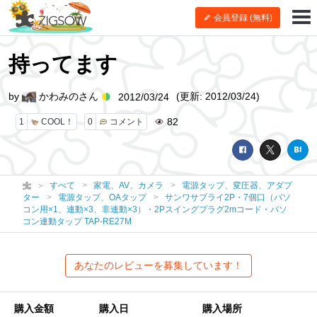
会員登録 (無料)
持ってます
by
かわみのさん
(更新: 2012/03/24)
2012/03/24
82
1
COOL！
0
コメント
すべて
家電、AV、カメラ
電源タップ、変圧器、アダプ
ター
電源タップ、OAタップ
サンワサプライ2P・7個口（パソ
コン用×1、連動×3、非連動×3）・2Pスイングプラグ2mコード・パソ
コン連動タップ TAP-RE27M
あなたのレビューを募集しています！
購入金額
購入日
購入場所