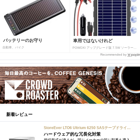
バッテリーのお守り
車用ではないけれど
自動車、バイク
POWOXI アップグレード版 7.5W ソーラーバッテリートリクルチャージャーメンテナー 12V ポータブル防水ソーラーパネル トリクル充電キット 車、自動車、オートバイ、ボート、マリン、RV、トレーラー、スノーモービルなど用
Recommended by
新着レビュー
StoreEver LTO6 Ultrium 6250 SASテープドライブ(内蔵型)
ハードウェア的な冗長化対策
接続形式が違うが、同じメーカーの同じ型番を導入しています。製品としてのレビューは下記の方で行っています。いざ使おうとしたときに故障�...