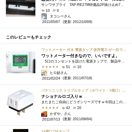
サンワサプライ TAP-RE27M特価品2P抜け止め7個口、マグネット付、雷ガード内蔵、IC記憶式パソコン連動タップ。2m。ICコントロール方式電源タップ�...
10
0
タコシーさん
(更新: 2012/10/09)
2011/05/07
このレビューもチェック
ワットメーター 付き 電源タップ 使用電力 が一目で分かる タップ 700-TP1052DW
ワットメーター付きなので、いいですよ。
5口のコンセントを設けた電源タップで、製品中央部に消費電力を表示するモニターを搭載した点が特徴。使用電力が一目で分かります。 また�...
51
10
ヒロ妨さん
(更新: 2011/07/18)
2011/02/24
パナソニック トリプルタップ（ホワイト・3個口） WH2013PK
ナショナルロゴ入りｗ
またまたご自由にどうぞシリーズですｗ今回はこのトリプルタップを10個ほど頂いてきました！もちろんナショナルロゴです！！もぅ2度と同じも�...
42
20
かずや。さん
(更新: 2011/08/04)
2011/07/13
14個口 OAタップ