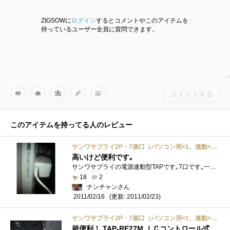
ZIGSOWに
ログイン
するとコメントやこのアイテムを
持っているユーザー全員に質問できます。
コメントする
このアイテムを持ってる人のレビュー
サンワサプライ2P・7個口（パソコン用×1、連動×3、非連動×3）・2Pスイングプラグ2mコード・パソコン連動タップ TAP-RE27M
高いけど便利です｡
サンワサプライの電源連動型TAPです｡7口です｡一番上にPCの電源を差して､その下3つがPCの電源ON･OFFに連動します｡下の3つは非連動になってま�...
18
2
ナンチャンさん
(更新: 2011/02/23)
2011/02/16
サンワサプライ2P・7個口（パソコン用×1、連動×3、非連動×3）・2Pスイングプラグ2mコード・パソコン連動タップ TAP-RE27M
超便利！ TAP-RE27M ＩＣコントロール式テーブルタップ 購入記... ...