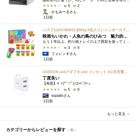
5
2
かもみーるさん
1日前
ハズブロ(HASBRO) 約56g 8色入りレインボーカラーのプレイ・ドー、新学期用品、2才以上のプリスクールの子供向け、子供向けのアート&クラフト 粘土 ねんど、こどもの日、子供の日プレゼント
映画ちいかわ・人魚の島のひみつ 魅力的なビラン：セイレーンを造ってみた
もう１年以上、釣り銭トレイの上で異彩を放ってくれたミャクミャクのマグネット 映画ちいかわ人魚の島のひみつを鑑賞後、素敵なビランのセイ...
3
0
フェレンギさん
1日前
UGREEN usbアダプタ usb コンセント AC式充電器 3.1A PSE認証済み 折りたたみ式プラグ 2ポート
丁度良い
【布団】≡ヾ(*ﾟ▽ﾟ)ﾉｺﾝﾊﾞﾝﾜｰ♪
5
0
supatinさん
2日前
もっと見る
カテゴリーからレビューを探す
一覧へ