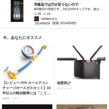
市販品では穴が足りないので
883個目の登録です。14口のOAタップです。抜け止めと抜け止め無しがありますが、予算の関係です。3P*4、2P*6+2+2の構成で作りました。スイッチ付き�...
39
14
notokenさん
(更新: 2014/05/05)
2014/04/29
今、あなたにオススメ
【レビュー:YIYI カーエアコン
地雷再び
チャージホースガスセット】16
コンピュータ
年以上の軽自動車には「こうか
はばつぐんだ」が…
自動車、バイク