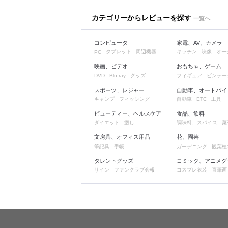
カテゴリーからレビューを探す
一覧へ
コンピュータ
家電、AV、カメラ
タブレット
周辺機器
キッチン
映像
オー
PC
映画、ビデオ
おもちゃ、ゲーム
グッズ
フィギュア
ビンテー
DVD
Blu-ray
スポーツ、レジャー
自動車、オートバイ
キャンプ
フィッシング
自動車
工具
ETC
ビューティー、ヘルスケア
食品、飲料
ダイエット
癒し
調味料、スパイス
菓
文房具、オフィス用品
花、園芸
筆記具
手帳
ガーデニング
観葉植
タレントグッズ
コミック、アニメグ
サイン
ファンクラブ会報
コスプレ衣装
直筆画