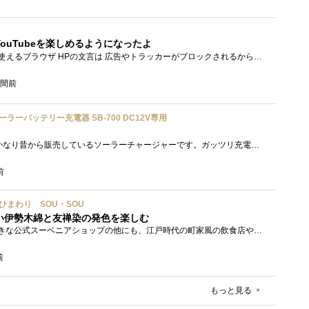
ouTubeを楽しめるようになったよ
Brave PCでもスマホでも使えるブラウザ HPの文言は 広告やトラッカーがブロックされるから、訪問するサイトをよりすっきりした表示で閲覧でき�...
時間前
ソーラーバッテリー充電器 SB-700 DC12V専用
「SB-700」セルスターがかなり昔から販売しているソーラーチャージャーです。ガッツリ充電する用ではなく待機電力(暗電流って言うらしい)対策�...
前
い／ひまわり SOU・SOU
い伊勢木綿と友禅染の発色を楽しむ
太秦映画村には、かなり大きな公式スーベニアショップの他にも、江戸時代の町家風の飲食店や土産物店が軒を連ねておりました。 何かよいもの...
前
もっと見る