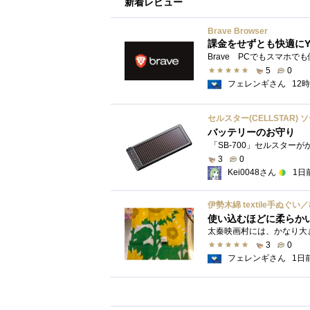
新着レビュー
Brave Browser
課金をせずとも快適にY
5
0
フェレンギさん
12
セルスター(CELLSTAR) 
バッテリーのお守り
3
0
Kei0048さん
1日
伊勢木綿 textile手ぬぐ
使い込むほどに柔らか
3
0
フェレンギさん
1日