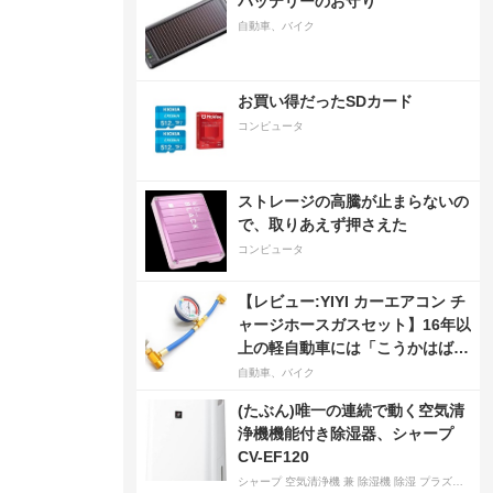
バッテリーのお守り
自動車、バイク
お買い得だったSDカード
コンピュータ
ストレージの高騰が止まらないの
で、取りあえず押さえた
コンピュータ
【レビュー:YIYI カーエアコン チ
ャージホースガスセット】16年以
上の軽自動車には「こうかはばつ
ぐんだ」が…
自動車、バイク
(たぶん)唯一の連続で動く空気清
浄機機能付き除湿器、シャープ
CV-EF120
シャープ 空気清浄機 兼 除湿機 除湿 プラズマクラスター 7000 除湿 12L 空気清浄 15畳 ホワイト CV-EF120-W