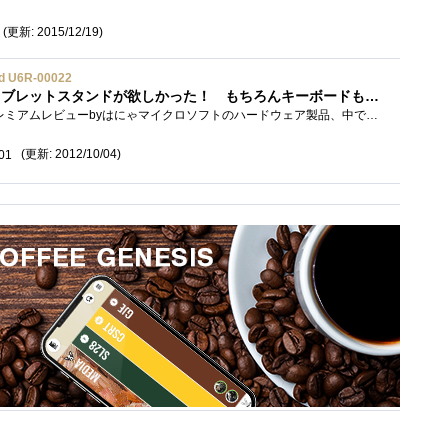
(更新: 2015/12/19)
d U6R-00022
【ICS編追加】こんなタブレットスタンドが欲しかった！ もちろんキーボードもね！
WedgeMobileKeyboardプレミアムレビューbyはにゃマイクロソフトのハードウェア製品、中でもキーボード・マウス製品はデザイン・品質もさることなが�...
(更新: 2012/10/04)
01