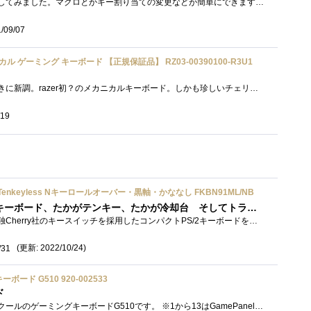
青軸が欲しかったので購入してみました。マクロとかキー割り当ての変更などが簡単にできますがゲームで利用するのは難しいと思いました。キ�...
/09/07
メカニカル ゲーミング キーボード 【正規保証品】 RZ03-00390100-R3U1
これもパソコンを作ったときに新調。razer初？のメカニカルキーボード。しかも珍しいチェリーの青軸ですよ青軸。押しやすさとかは一般的な範囲...
/19
h Tenkeyless Nキーロールオーバー・黒軸・かななし FKBN91ML/NB
もってます。 たかがキーボード、たかがテンキー、たかが冷却台 そしてトラックボール 全てはこのキーボードから始まった・・出会って、�...
ダイヤテックのFKB91JP 独Cherry社のキースイッチを採用したコンパクトPS/2キーボードをハコ潰れ販売で購入してから、 メカニカルダイヤテック�...
(更新: 2022/10/24)
/31
ボード G510 920-002533
ド
今回レビューするのはロジクールのゲーミングキーボードG510です。 ※1から13はGamePanel(旧ソフトウェア)を使用、14からゲームソフトウェア更新履�...