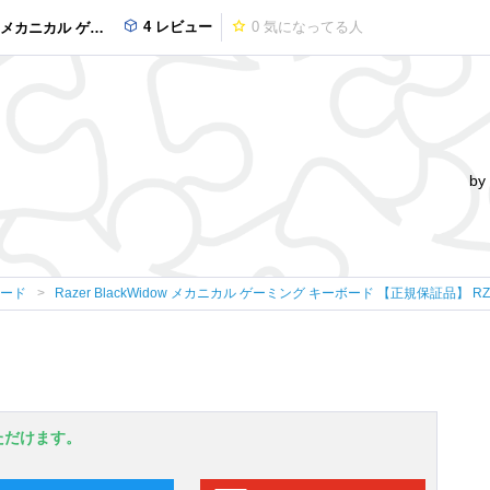
4 レビュー
0
気になってる人
正規保証品】 RZ03-00390100-R3U1
by
ボード
Razer BlackWidow メカニカル ゲーミング キーボード 【正規保証品】 RZ03
ただけます。