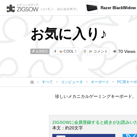
Razer BlackWidow メカニカル ゲーミング キーボード 【
お気に入り♪
70
Views
4
COOL！
0
コメント
会員限定
すべて
コンピュータ
キーボード
PC用キー
珍しいメカニカルゲーミングキーボード。
ZIGSOWに会員登録すると続きがお読みい
本文：約20文字