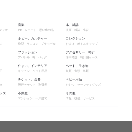
音楽
本、雑誌
ディオ
レコード
思い出の品
漫画
雑誌
小説
CD
ホビー、カルチャー
コレクション
ジ
模型
ラジコン
プラモデル
おまけ
ボトルキャップ
ファッション
アクセサリー、時計
アパレル
靴
バッグ
懐中時計
時計用ケース
住まい、インテリア
ペット、生き物
子
キッチン
ペット用品
魚類
虫類
鳥類
チケット、金券
ベビー用品
物
興行チケット
割引券
おむつ
セーフティグッズ
ッズ
不動産
その他
マンション
一戸建て
情報
役務、サービス