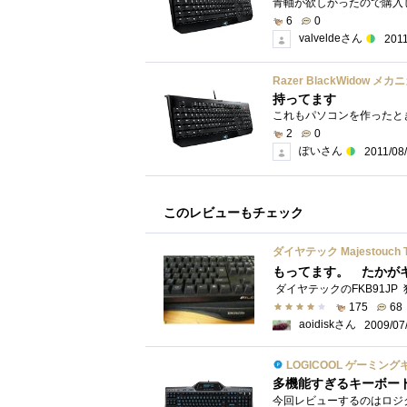
6
0
valveldeさん
2011
Razer BlackWidow 
持ってます
2
0
ぽいさん
2011/08
このレビューもチェック
ダイヤテック Majestouc
175
68
aoidiskさん
2009/07
LOGICOOL ゲーミングキー
多機能すぎるキーボー