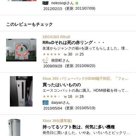
nekosogiさん
(更新: 2013/07/09)
2012/02/15
このレビューもチェック
XBOX360 RRoD
RRoDそれは死の赤リング・・・
友達からジャンクの箱○を譲ってもらしました。壊れて修理しようとしたけど、トルクスネジないから途中であきらめたらしいです(そのせいで外�...
30
25
南部町さん
(更新: 2010/08/20)
2009/09/28
Xbox 360 バリューパック(HDMI端子対応、「フォルツァ モータースポーツ 2」「あつまれピニャータ」同梱)
買ったはいいものの
エースコンバットの為に購入。HDMI搭載を待ってました。とはいえ殆どのゲームが720p止まりなのであまりHDMIの恩恵が受けられてないような。やり�...
16
26
daiyanさん
(更新: 2010/05/19)
2010/05/04
Xbox 360(通常版)
持ってるソフト数は、何気に多い機種
発売日に買いました。いやあ、いろいろとビックリの初期型ですｗまず最初のビックリ、「箱が重え！！」でした。手がちぎれるかと思うほどの�...