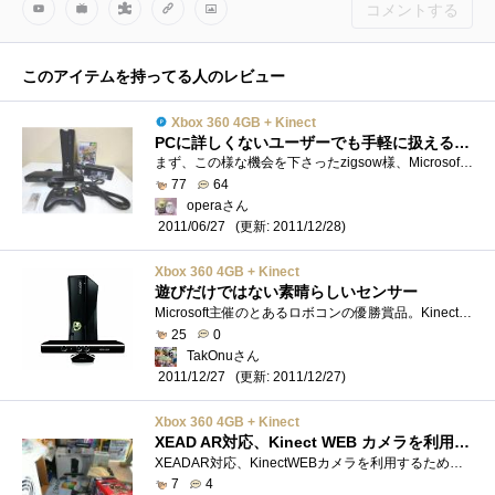
コメントする
このアイテムを持ってる人のレビュー
Xbox 360 4GB + Kinect
PCに詳しくないユーザーでも手軽に扱えるマルチメディア対応の高性能ゲーム機です♪
まず、この様な機会を下さったzigsow様、Microsoft様、プレミアムレビュー関係者の皆々様、本当に有難う御座います♪今回の【Xbox3604GB+Kinect】レビュ...
77
64
operaさん
(更新: 2011/12/28)
2011/06/27
Xbox 360 4GB + Kinect
遊びだけではない素晴らしいセンサー
Microsoft主催のとあるロボコンの優勝賞品。Kinect™アドベンチャー!もセットでついてきた。何がすごいかって言えば、やっぱりコントローラーがな�...
25
0
TakOnuさん
(更新: 2011/12/27)
2011/12/27
Xbox 360 4GB + Kinect
XEAD AR対応、Kinect WEB カメラを利用するために買いました
XEADAR対応、KinectWEBカメラを利用するために買いましたゲーム作りのためと、AR体験のためと、付録のTシャツのためと、Kinectカメラセンサーを使っ�...
7
4