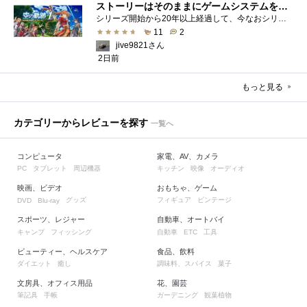
ストーリーはそのままにゲームシステムを現代化
シリーズ開始から20年以上経過して、今なおシリーズの完結が見えてこない日本ファルコムのストーリーRPG、「英雄伝説軌跡シリーズ」。シリーズ...
11
2
jive9821さん
2日前
もっと見る
カテゴリーからレビューを探す
一覧へ
コンピュータ
家電、AV、カメラ
タブレット
周辺機器
キッチン
映像
オーディオ
PC
映画、ビデオ
おもちゃ、ゲーム
グッズ
フィギュア
ビンテージ
DVD
Blu-ray
スポーツ、レジャー
自動車、オートバイ
キャンプ
フィッシング
自動車
工具
ETC
ビューティー、ヘルスケア
食品、飲料
ダイエット
癒し
調味料、スパイス
菓子
文房具、オフィス用品
花、園芸
筆記具
手帳
ガーデニング
観葉植物