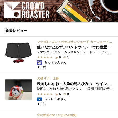
新着レビュー
マツダ3フロントガラスサンシェード カーシェード 車用 フロントウィンドウさんしえーど 遮光 断熱 カスタムパーツ 車種専用設計 折り畳み式 取付簡単 収納袋付き
使いだすと必ずフロントウインドウに設置する習慣がつきます
＜マツダ3フロントガラスサンシェード＞：・これまで使用していたサンシェードでも使用できるのですが、車内に蛇腹に畳んだサンシェード は�...
6
1
みっちゃんさん
1日前
犬張り子 土鈴
映画ちいかわ・人魚の島のひみつ セイレーンのモデルは犬だった？
映画ちいかわ人魚の島のひみつ 公開２週目の子どもさんの来場が制限されているレイトショーでも満席でしたし新たにボンドロシールの来場�...
6
0
フェレンギさん
1日前
空の軌跡 the 1st [Steam版]