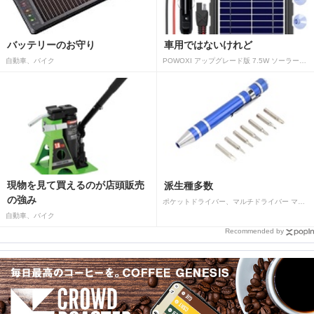
バッテリーのお守り
車用ではないけれど
自動車、バイク
POWOXI アップグレード版 7.5W ソーラーバッテリートリクルチャージャーメンテナー 12V ポータブル防水ソーラーパネル トリクル充電キット 車、自動車、オートバイ、ボート、マリン、RV、トレーラー、スノーモービルなど用
現物を見て買えるのが店頭販売
派生種多数
の強み
ポケットドライバー、マルチドライバー マルチツールドライバー アルミ合金製 マグネットタイプ 多目的ミニハンドペンドライバー 細ネジ用ドライバーヘッド付き (青)
自動車、バイク
Recommended by