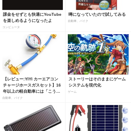
課金をせずとも快適にYouTube
噂になっていたので試してみる
を楽しめるようになったよ
自動車、バイク
コンピュータ
【レビュー:YIYI カーエアコン
ストーリーはそのままにゲーム
チャージホースガスセット】16
システムを現代化
年以上の軽自動車には「こうか
ゲーム
はばつぐんだ」が…
自動車、バイク