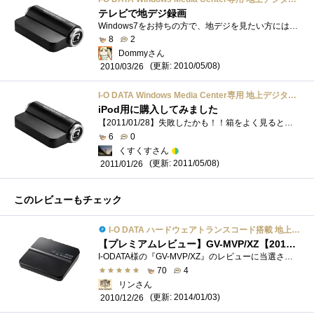
テレビで地デジ録画
Windows7をお持ちの方で、地デジを見たい方にはオススメできる品ですね。USB式なのでPCIスロットを温存できるのもよし。WindowsMediaCenterによる地デジ...
8
2
Dommyさん
(更新: 2010/05/08)
2010/03/26
I-O DATA Windows Media Center専用 地上デジタル対応TVキャプチャBOX USBバスパワーモデル GV-MC7/HZ3
iPod用に購入してみました
【2011/01/28】失敗したかも！！箱をよく見ると、「Windows7専用」と書かれている。うちにはHPのデスクトップとMacBookProにしかWindows７は入っていない�...
6
0
くすくすさん
(更新: 2011/05/08)
2011/01/26
このレビューもチェック
I-O DATA ハードウェアトランスコード搭載 地上・BS・110度CSデジタル対応TVキャプチャBOX USB GV-MVP/XZ
【プレミアムレビュー】GV-MVP/XZ【2014/01/03更新】
I-ODATA様の『GV-MVP/XZ』のレビューに当選させて頂きました。 I-ODATAハードウェアトランスコード搭載地上・BS・110度CSデジタル対応TVキャプチャBOXUSBG...
70
4
リンさん
(更新: 2014/01/03)
2010/12/26