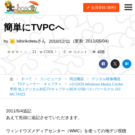
会員登録 (無料)
簡単にTVPCへ
by
bibirikotetuさん
(更新: 2011/05/04)
2010/12/11
408
21
COOL！
0
コメント
すべて
コンピュータ
周辺機器
デジタル映像機器
TVチューナー・キャプチャ
I-O DATA Windows Media Center
専用 地上デジタル対応TVキャプチャBOX USBバスパワーモデル GV-
MC7/HZ3
2011/5/4追記
あえて先頭に追記させていただきます。
ウィンドウズメディアセンター（WMC）を使っての地デジ視聴