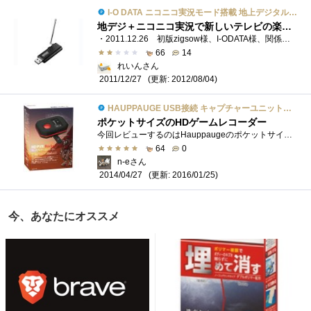
I-O DATA ニコニコ実況モード搭載 地上デジタル放送対応TVキャプチャー GV-TV100
地デジ＋ニコニコ実況で新しいテレビの楽しみ方、ただし高性能パソコンに限ります
・2011.12.26 初版zigsow様、I-ODATA様、関係者の皆様、zigsowでいつもココロ熱くなるフォローしてくれるおものだちのみなさま、コメント投稿してくだ...
66
14
れいんさん
(更新: 2012/08/04)
2011/12/27
HAUPPAUGE USB接続 キャプチャーユニットHD PVR Rocket
ポケットサイズのHDゲームレコーダー
今回レビューするのはHauppaugeのポケットサイズのハイビジョンキャプチャーユニット「HDPVRRocket」です。 この製品は単体でHDMIとコンポーネント入...
64
0
n-eさん
(更新: 2016/01/25)
2014/04/27
今、あなたにオススメ