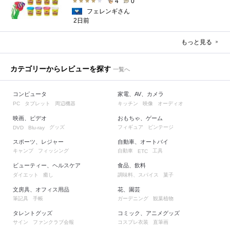
4
0
フェレンギさん
2日前
もっと見る
カテゴリーからレビューを探す
一覧へ
コンピュータ
家電、AV、カメラ
タブレット
周辺機器
キッチン
映像
オーディオ
PC
映画、ビデオ
おもちゃ、ゲーム
グッズ
フィギュア
ビンテージ
DVD
Blu-ray
スポーツ、レジャー
自動車、オートバイ
キャンプ
フィッシング
自動車
工具
ETC
ビューティー、ヘルスケア
食品、飲料
ダイエット
癒し
調味料、スパイス
菓子
文房具、オフィス用品
花、園芸
筆記具
手帳
ガーデニング
観葉植物
タレントグッズ
コミック、アニメグッズ
サイン
ファンクラブ会報
コスプレ衣装
直筆画