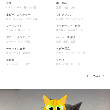
音楽
本、雑誌
レコード
思い出の品
漫画
雑誌
小説
CD
ホビー、カルチャー
コレクション
模型
ラジコン
プラモデル
おまけ
ボトルキャップ
ファッション
アクセサリー、時計
アパレル
靴
バッグ
懐中時計
時計用ケース
住まい、インテリア
ペット、生き物
キッチン
ペット用品
魚類
虫類
鳥類
チケット、金券
ベビー用品
興行チケット
割引券
おむつ
セーフティグッズ
不動産
その他
マンション
一戸建て
情報
役務、サービス
もっとみる