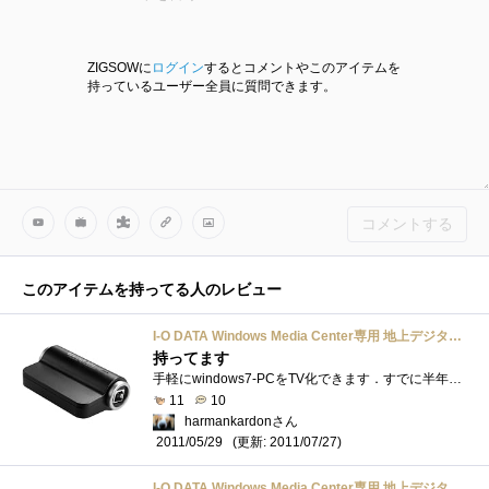
ZIGSOWに
ログイン
するとコメントやこのアイテムを
持っているユーザー全員に質問できます。
コメントする
このアイテムを持ってる人のレビュー
I-O DATA Windows Media Center専用 地上デジタル対応TVキャプチャBOX USBバスパワーモデル GV-MC7/HZ3
持ってます
手軽にwindows7-PCをTV化できます．すでに半年ほど使用しています．WMC専用ですので，操作系はWMCに依存します．バスパワーでこの大きさなら，画質�...
11
10
harmankardonさん
(更新: 2011/07/27)
2011/05/29
I-O DATA Windows Media Center専用 地上デジタル対応TVキャプチャBOX USBバスパワーモデル GV-MC7/HZ3