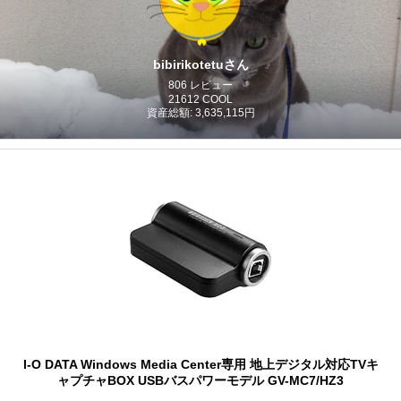
bibirikotetuさん
806 レビュー
21612 COOL
資産総額: 3,635,115円
I-O DATA Windows Media Center専用 地上デジタル対応TVキ
ャプチャBOX USBバスパワーモデル GV-MC7/HZ3