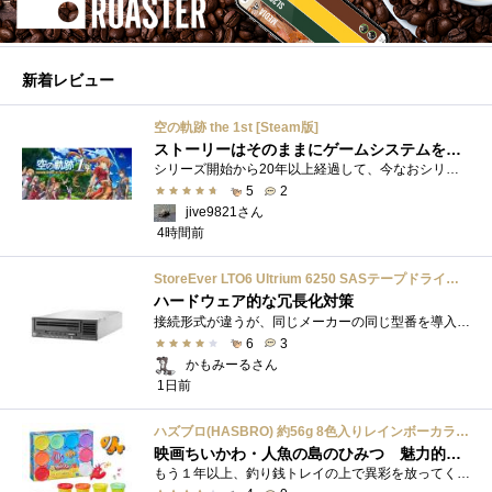
新着レビュー
空の軌跡 the 1st [Steam版]
ストーリーはそのままにゲームシステムを現代化
シリーズ開始から20年以上経過して、今なおシリーズの完結が見えてこない日本ファルコムのストーリーRPG、「英雄伝説軌跡シリーズ」。シリーズ...
5
2
jive9821さん
4時間前
StoreEver LTO6 Ultrium 6250 SASテープドライブ(内蔵型)
ハードウェア的な冗長化対策
接続形式が違うが、同じメーカーの同じ型番を導入しています。製品としてのレビューは下記の方で行っています。いざ使おうとしたときに故障�...
6
3
かもみーるさん
1日前
ハズブロ(HASBRO) 約56g 8色入りレインボーカラーのプレイ・ドー、新学期用品、2才以上のプリスクールの子供向け、子供向けのアート&クラフト 粘土 ねんど、こどもの日、子供の日プレゼント
映画ちいかわ・人魚の島のひみつ 魅力的なビラン：セイレーンを造ってみた
もう１年以上、釣り銭トレイの上で異彩を放ってくれたミャクミャクのマグネット 映画ちいかわ人魚の島のひみつを鑑賞後、素敵なビランのセイ...