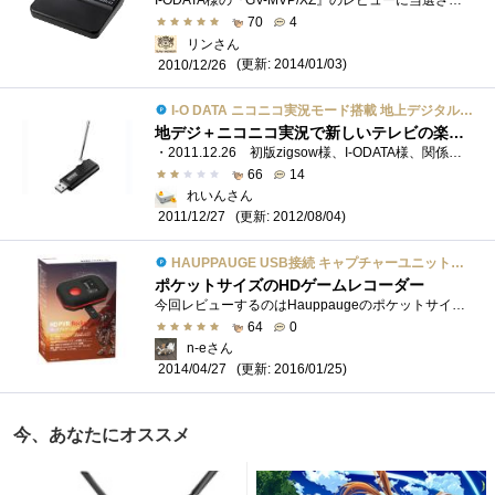
I-ODATA様の『GV-MVP/XZ』のレビューに当選させて頂きました。 I-ODATAハードウェアトランスコード搭載地上・BS・110度CSデジタル対応TVキャプチャBOXUSBG...
70
4
リンさん
(更新: 2014/01/03)
2010/12/26
I-O DATA ニコニコ実況モード搭載 地上デジタル放送対応TVキャプチャー GV-TV100
地デジ＋ニコニコ実況で新しいテレビの楽しみ方、ただし高性能パソコンに限ります
・2011.12.26 初版zigsow様、I-ODATA様、関係者の皆様、zigsowでいつもココロ熱くなるフォローしてくれるおものだちのみなさま、コメント投稿してくだ...
66
14
れいんさん
(更新: 2012/08/04)
2011/12/27
HAUPPAUGE USB接続 キャプチャーユニットHD PVR Rocket
ポケットサイズのHDゲームレコーダー
今回レビューするのはHauppaugeのポケットサイズのハイビジョンキャプチャーユニット「HDPVRRocket」です。 この製品は単体でHDMIとコンポーネント入...
64
0
n-eさん
(更新: 2016/01/25)
2014/04/27
今、あなたにオススメ