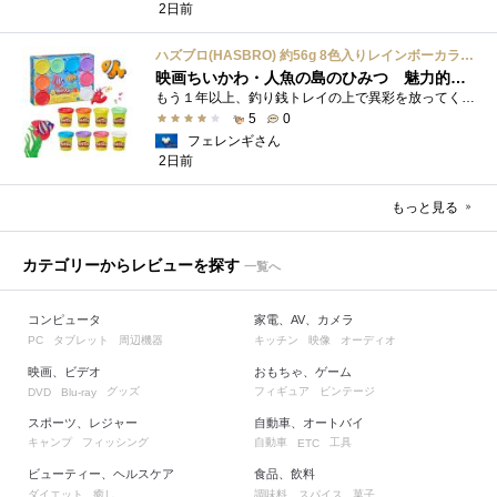
2日前
ハズブロ(HASBRO) 約56g 8色入りレインボーカラーのプレイ・ドー、新学期用品、2才以上のプリスクールの子供向け、子供向けのアート&クラフト 粘土 ねんど、こどもの日、子供の日プレゼント
映画ちいかわ・人魚の島のひみつ 魅力的なビラン：セイレーンを造ってみた
もう１年以上、釣り銭トレイの上で異彩を放ってくれたミャクミャクのマグネット 映画ちいかわ人魚の島のひみつを鑑賞後、素敵なビランのセイ...
5
0
フェレンギさん
2日前
もっと見る
カテゴリーからレビューを探す
一覧へ
コンピュータ
家電、AV、カメラ
タブレット
周辺機器
キッチン
映像
オーディオ
PC
映画、ビデオ
おもちゃ、ゲーム
グッズ
フィギュア
ビンテージ
DVD
Blu-ray
スポーツ、レジャー
自動車、オートバイ
キャンプ
フィッシング
自動車
工具
ETC
ビューティー、ヘルスケア
食品、飲料
ダイエット
癒し
調味料、スパイス
菓子