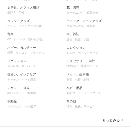
文房具、オフィス用品
花、園芸
筆記具
手帳
ガーデニング
観葉植物
タレントグッズ
コミック、アニメグッズ
サイン
ファンクラブ会報
コスプレ衣装
直筆画
音楽
本、雑誌
レコード
思い出の品
漫画
雑誌
小説
CD
ホビー、カルチャー
コレクション
模型
ラジコン
プラモデル
おまけ
ボトルキャップ
ファッション
アクセサリー、時計
アパレル
靴
バッグ
懐中時計
時計用ケース
住まい、インテリア
ペット、生き物
キッチン
ペット用品
魚類
虫類
鳥類
チケット、金券
ベビー用品
興行チケット
割引券
おむつ
セーフティグッズ
不動産
その他
マンション
一戸建て
情報
役務、サービス
もっとみる