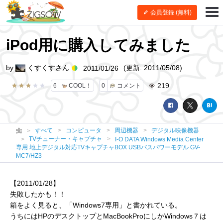
会員登録 (無料)
iPod用に購入してみました
by
くすくすさん
(更新: 2011/05/08)
2011/01/26
219
6
COOL！
0
コメント
すべて
コンピュータ
周辺機器
デジタル映像機器
TVチューナー・キャプチャ
I-O DATA Windows Media Center
専用 地上デジタル対応TVキャプチャBOX USBバスパワーモデル GV-
MC7/HZ3
【2011/01/28】
失敗したかも！！
箱をよく見ると、「Windows7専用」と書かれている。
うちにはHPのデスクトップとMacBookProにしかWindows７は