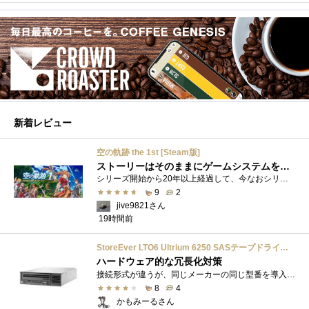
新着レビュー
空の軌跡 the 1st [Steam版]
ストーリーはそのままにゲームシステムを現代化
シリーズ開始から20年以上経過して、今なおシリーズの完結が見えてこない日本ファルコムのストーリーRPG、「英雄伝説軌跡シリーズ」。シリーズ...
9
2
jive9821さん
19時間前
StoreEver LTO6 Ultrium 6250 SASテープドライブ(内蔵型)
ハードウェア的な冗長化対策
接続形式が違うが、同じメーカーの同じ型番を導入しています。製品としてのレビューは下記の方で行っています。いざ使おうとしたときに故障�...
8
4
かもみーるさん