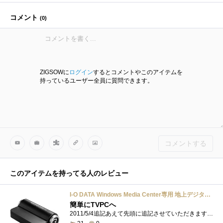
コメント
(
0
)
ZIGSOWに
ログイン
するとコメントやこのアイテムを
持っているユーザー全員に質問できます。
コメントする
このアイテムを持ってる人のレビュー
I-O DATA Windows Media Center専用 地上デジタル対応TVキャプチャBOX USBバスパワーモデル GV-MC7/HZ3
簡単にTVPCへ
2011/5/4追記あえて先頭に追記させていただきます。ウィンドウズメディアセンター（WMC）を使っての地デジ視聴が可能なこの製品同時にオンライン...