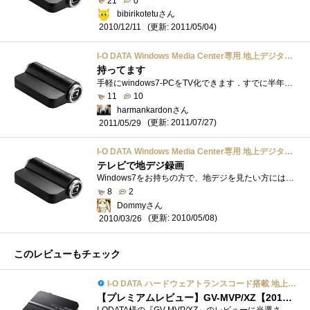
21
0
bibirikotetuさん
(更新: 2011/05/04)
2010/12/11
I-O DATA Windows Media Center専用 地上デジタル対応TVキャプチャBOX USBバスパワーモデル GV-MC7/HZ3
持ってます
手軽にwindows7-PCをTV化できます．すでに半年ほど使用しています．WMC専用ですので，操作系はWMCに依存します．バスパワーでこの大きさなら，画質�...
11
10
harmankardonさん
(更新: 2011/07/27)
2011/05/29
I-O DATA Windows Media Center専用 地上デジタル対応TVキャプチャBOX USBバスパワーモデル GV-MC7/HZ3
テレビで地デジ録画
Windows7をお持ちの方で、地デジを見たい方にはオススメできる品ですね。USB式なのでPCIスロットを温存できるのもよし。WindowsMediaCenterによる地デジ...
8
2
Dommyさん
(更新: 2010/05/08)
2010/03/26
このレビューもチェック
I-O DATA ハードウェアトランスコード搭載 地上・BS・110度CSデジタル対応TVキャプチャBOX USB GV-MVP/XZ
【プレミアムレビュー】GV-MVP/XZ【2014/01/03更新】