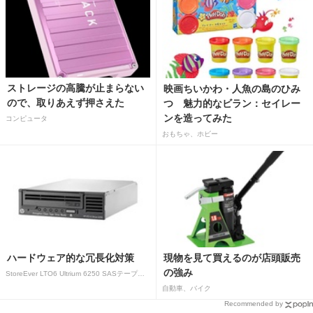
ストレージの高騰が止まらない
映画ちいかわ・人魚の島のひみ
ので、取りあえず押さえた
つ 魅力的なビラン：セイレー
ンを造ってみた
コンピュータ
おもちゃ、ホビー
ハードウェア的な冗長化対策
現物を見て買えるのが店頭販売
の強み
StoreEver LTO6 Ultrium 6250 SASテープドライブ(内蔵型)
自動車、バイク
Recommended by