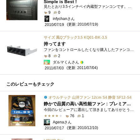
Simple is Best !
見たとおり3.5インチベイ内蔵型ファンコンです。なかなか良いですね。ヘアライン加工のベゼルがCOOLです。前にKAZEMASTERアルミが出た頃に「面取り...
9
0
infychanさん
(更新: 2010/07/19)
2010/07/19
サイズ 風Qブラック3.5 KQ01-BK-3.5
持ってます
ファンをコントロールしたくなり購入したファンコン「風Ｑ」です初めての購入なので安い物をと思い購入しました私は購入当初、ファンを止め�...
8
2
ダルマくんさん
(更新: 2011/07/04)
2011/07/03
このレビューもチェック
オウルテック 山洋ファン 12cm S4 静音 SF12-S4
静かで品質の高い高性能ファン : プレミアムレビュー！
今回のレビューアに選出して頂きましてありがとうございます！製品が到着したのでレビューしていきます。アイテム情報の写真を見るとモータ�...
76
1
Agenaさん
(更新: 2010/12/10)
2010/07/17