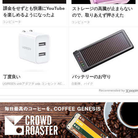
課金をせずとも快適にYouTube
ストレージの高騰が止まらない
を楽しめるようになったよ
ので、取りあえず押さえた
コンピュータ
コンピュータ
丁度良い
バッテリーのお守り
UGREEN usbアダプタ usb コンセント AC式充電器 3.1A PSE認証済み 折りたたみ式プラグ 2ポート
自動車、バイク
Recommended by