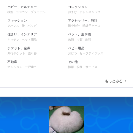
ホビー、カルチャー
コレクション
模型
ラジコン
プラモデル
おまけ
ボトルキャップ
ファッション
アクセサリー、時計
アパレル
靴
バッグ
懐中時計
時計用ケース
住まい、インテリア
ペット、生き物
キッチン
ペット用品
魚類
虫類
鳥類
チケット、金券
ベビー用品
興行チケット
割引券
おむつ
セーフティグッズ
不動産
その他
マンション
一戸建て
情報
役務、サービス
もっとみる