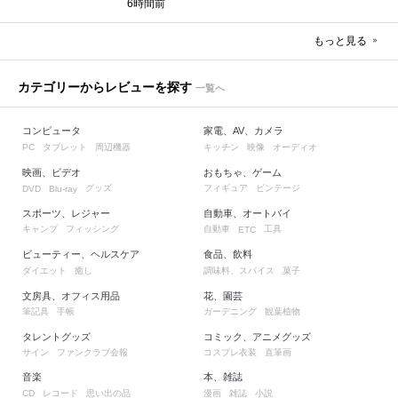
6時間前
もっと見る
カテゴリーからレビューを探す
一覧へ
コンピュータ
家電、AV、カメラ
タブレット
周辺機器
キッチン
映像
オーディオ
PC
映画、ビデオ
おもちゃ、ゲーム
グッズ
フィギュア
ビンテージ
DVD
Blu-ray
スポーツ、レジャー
自動車、オートバイ
キャンプ
フィッシング
自動車
工具
ETC
ビューティー、ヘルスケア
食品、飲料
ダイエット
癒し
調味料、スパイス
菓子
文房具、オフィス用品
花、園芸
筆記具
手帳
ガーデニング
観葉植物
タレントグッズ
コミック、アニメグッズ
サイン
ファンクラブ会報
コスプレ衣装
直筆画
音楽
本、雑誌
レコード
思い出の品
漫画
雑誌
小説
CD