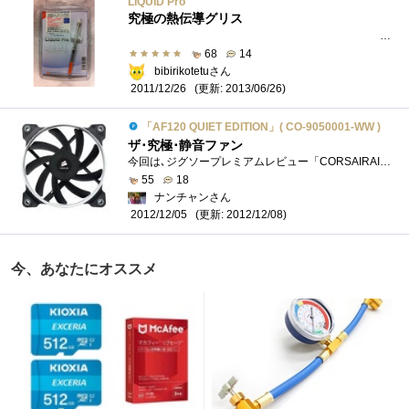
LIQUID Pro
究極の熱伝導グリス
最終更新日2013/6/26塗り方・他のグリスとの比較�...
68
14
bibirikotetuさん
(更新: 2013/06/26)
2011/12/26
「AF120 QUIET EDITION」( CO-9050001-WW )
ザ･究極･静音ファン
今回は､ジグソープレミアムレビュー「CORSAIRAIRSERIES」で「AF120QUIETEDITION」と「AF140QUIETEDITION」をレビューさせていただきます｡それでは､「AF120QUIE...
55
18
ナンチャンさん
(更新: 2012/12/08)
2012/12/05
今、あなたにオススメ