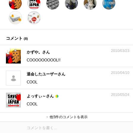
コメント
(
8
)
2010/03/23
かずや。さん
COOOOOOOOOL!!
2010/04/10
退会したユーザーさん
COOL
2010/05/24
よっすぃ～さん
COOL
他5件のコメントを表示
s3zm4rさん
ryo157さん
Picardさん
shaftさん
きっちょむさん