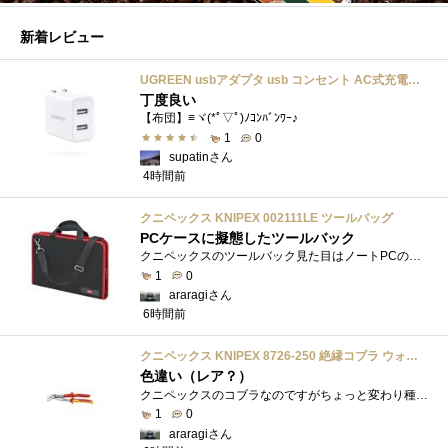
新着レビュー
UGREEN usbアダプタ usb コンセント AC式充電器 3.1A PSE認証済み 折りたたみ式プラグ 2ポート
丁度良い
【布団】≡ヾ(*ﾟ▽ﾟ)ﾉｺﾝﾊﾞﾝﾜｰ♪
1
0
supatinさん
4時間前
クニペックス KNIPEX 002111LE ツールバッグ
PCケースに擬態したツールバック
クニペックスのツールバック見た目はノートPCのバックみたい。中には工具を入れるポケットや工具を固定するゴムバンドが付いています。
1
0
araragiさん
6時間前
クニペックス KNIPEX 8726-250 絶縁コブラ ウォーターポンププライヤー 1000V
色違い（レア？）
クニペックスのコブラなのですがちょっと変わり種の電気工事用の絶縁コブラになります。グリップ部分が絶縁仕様になっているだけで普通の用�...
1
0
araragiさん