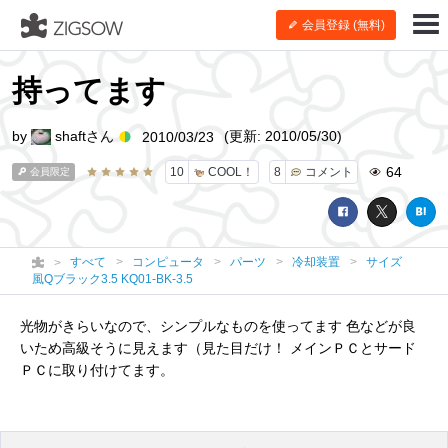
会員登録 (無料)
持ってます
by
shaftさん
(更新: 2010/05/30)
2010/03/23
64
10
COOL！
8
コメント
会員限定
すべて
コンピュータ
パーツ
冷却装置
サイズ
風Qブラック3.5 KQ01-BK-3.5
光物がきらいなので、シンプルなものを使ってます 色などが良
いため高級そうに見えます（見た目だけ！ メインＰＣとサード
ＰＣに取り付けてます。