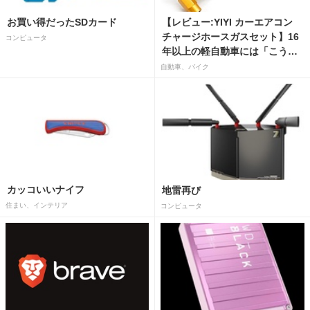
お買い得だったSDカード
【レビュー:YIYI カーエアコン
チャージホースガスセット】16
コンピュータ
年以上の軽自動車には「こうか
はばつぐんだ」が…
自動車、バイク
カッコいいナイフ
地雷再び
住まい、インテリア
コンピュータ