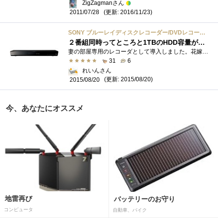
ZigZagmanさん
(更新: 2016/11/23)
2011/07/28
SONY ブルーレイディスクレコーダー/DVDレコーダー 1TB BDZ-EW1100
２番組同時ってところと1TBのHDD容量がポイント
妻の部屋専用のレコーダとして導入しました。花嫁道具ってわけじゃないけれど、テレビ録画して楽しむのが日課だなんだそうでレコーダを未導�...
31
6
れいんさん
(更新: 2015/08/20)
2015/08/20
今、あなたにオススメ
地雷再び
バッテリーのお守り
コンピュータ
自動車、バイク