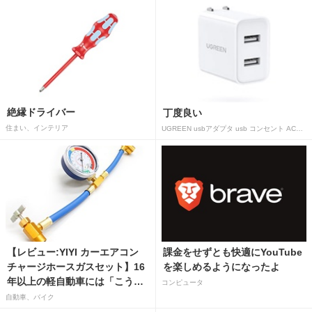
絶縁ドライバー
丁度良い
住まい、インテリア
UGREEN usbアダプタ usb コンセント AC式充電器 3.1A PSE認証済み 折りたたみ式プラグ 2ポート
【レビュー:YIYI カーエアコン
課金をせずとも快適にYouTube
チャージホースガスセット】16
を楽しめるようになったよ
年以上の軽自動車には「こうか
コンピュータ
はばつぐんだ」が…
自動車、バイク