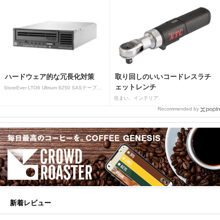
ハードウェア的な冗長化対策
取り回しのいいコードレスラチ
ェットレンチ
StoreEver LTO6 Ultrium 6250 SASテープドライブ(内蔵型)
住まい、インテリア
Recommended by
新着レビュー