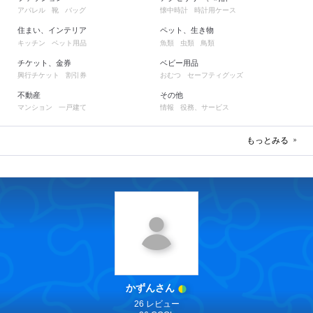
アパレル
靴
バッグ
懐中時計
時計用ケース
住まい、インテリア
ペット、生き物
キッチン
ペット用品
魚類
虫類
鳥類
チケット、金券
ベビー用品
興行チケット
割引券
おむつ
セーフティグッズ
不動産
その他
マンション
一戸建て
情報
役務、サービス
もっとみる
かずんさん
26 レビュー