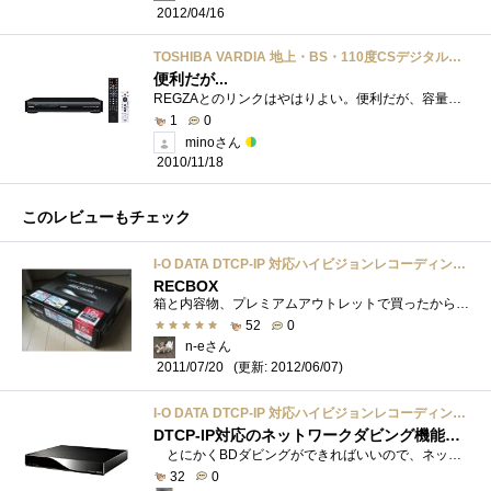
2012/04/16
TOSHIBA VARDIA 地上・BS・110度CSデジタルチューナー搭載ハイビジョンレコーダー HDD 320GB RD-S304K
便利だが...
REGZAとのリンクはやはりよい。便利だが、容量が少ないのが問題。簡単リモコンは使いにくい。普通のリモコンは大きすぎる。難しい問題。ネット...
1
0
minoさん
2010/11/18
このレビューもチェック
I-O DATA DTCP-IP 対応ハイビジョンレコーディングハードディスク「RECBOX」1.0TBモデル HVL-AV1.0
RECBOX
箱と内容物、プレミアムアウトレットで買ったからか、パッケージがちょっと古い感じがします。購入理由はスカパー！HDの録画ですが、節電でサ...
52
0
n-eさん
(更新: 2012/06/07)
2011/07/20
I-O DATA DTCP-IP 対応ハイビジョンレコーディングハードディスク「RECBOX」1.0TBモデル HVL-AV1.0
DTCP-IP対応のネットワークダビング機能で地デジ録画番組の保存とBDへのダビングができて、重宝する一品
とにかくBDダビングができればいいので、ネットワークじゃなくてもいいのでは？と思いながら・・・ イメージしていたより大きいから、ちょ...
32
0