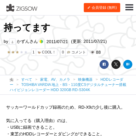
会員登録 (無料)
持ってます
by
かずんさん
(更新: 2011/07/21)
2011/07/21
88
1
COOL！
0
コメント
すべて
家電、AV、カメラ
映像機器
HDDレコーダ
ー
TOSHIBA VARDIA 地上・BS・110度CSデジタルチューナー搭載
ハイビジョンレコーダー HDD 320GB RD-S304K
サッカーワールドカップ録画のため、RD-X9の少し後に購入。
気に入ってる（購入理由）のは、
・USBに録画できること。
・東芝のHDDレコーダーとダビングができること。