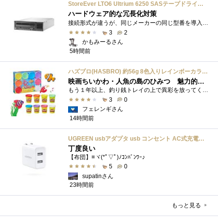
StoreEver LTO6 Ultrium 6250 SASテープドライブ(内蔵型)
ハードウェア的な冗長化対策
接続形式が違うが、同じメーカーの同じ型番を導入しています。製品としてのレビューは下記の方で行っています。いざ使おうとしたときに故障�...
3
2
かもみーるさん
5時間前
ハズブロ(HASBRO) 約56g 8色入りレインボーカラーのプレイ・ドー、新学期用品、2才以上のプリスクールの子供向け、子供向けのアート&クラフト 粘土 ねんど、こどもの日、子供の日プレゼント
映画ちいかわ・人魚の島のひみつ 魅力的なビラン：セイレーンを造ってみた
もう１年以上、釣り銭トレイの上で異彩を放ってくれたミャクミャクのマグネット 映画ちいかわ人魚の島のひみつを鑑賞後、素敵なビランのセイ...
3
0
フェレンギさん
14時間前
UGREEN usbアダプタ usb コンセント AC式充電器 3.1A PSE認証済み 折りたたみ式プラグ 2ポート
丁度良い
【布団】≡ヾ(*ﾟ▽ﾟ)ﾉｺﾝﾊﾞﾝﾜｰ♪
5
0
supatinさん
23時間前
もっと見る