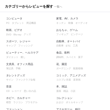
カテゴリーからレビューを探す
一覧へ
コンピュータ
家電、AV、カメラ
タブレット
周辺機器
キッチン
映像
オーディオ
PC
映画、ビデオ
おもちゃ、ゲーム
グッズ
フィギュア
ビンテージ
DVD
Blu-ray
スポーツ、レジャー
自動車、オートバイ
キャンプ
フィッシング
自動車
工具
ETC
ビューティー、ヘルスケア
食品、飲料
ダイエット
癒し
調味料、スパイス
菓子
文房具、オフィス用品
花、園芸
筆記具
手帳
ガーデニング
観葉植物
タレントグッズ
コミック、アニメグッズ
サイン
ファンクラブ会報
コスプレ衣装
直筆画
音楽
本、雑誌
レコード
思い出の品
漫画
雑誌
小説
CD
ホビー、カルチャー
コレクション
模型
ラジコン
プラモデル
おまけ
ボトルキャップ
ファッション
アクセサリー、時計