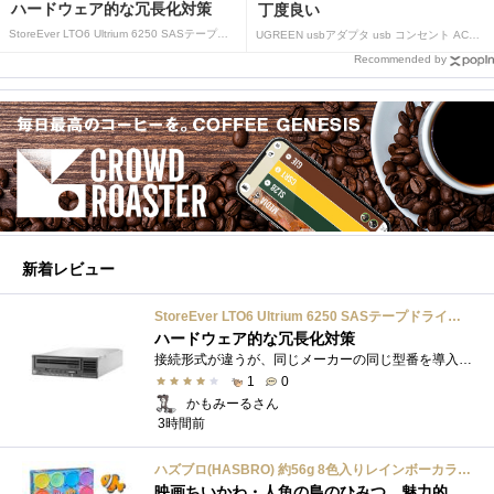
ハードウェア的な冗長化対策
丁度良い
StoreEver LTO6 Ultrium 6250 SASテープドライブ(内蔵型)
UGREEN usbアダプタ usb コンセント AC式充電器 3.1A PSE認証済み 折りたたみ式プラグ 2ポート
Recommended by
新着レビュー
StoreEver LTO6 Ultrium 6250 SASテープドライブ(内蔵型)
ハードウェア的な冗長化対策
接続形式が違うが、同じメーカーの同じ型番を導入しています。製品としてのレビューは下記の方で行っています。いざ使おうとしたときに故障�...
1
0
かもみーるさん
3時間前
ハズブロ(HASBRO) 約56g 8色入りレインボーカラーのプレイ・ドー、新学期用品、2才以上のプリスクールの子供向け、子供向けのアート&クラフト 粘土 ねんど、こどもの日、子供の日プレゼント
映画ちいかわ・人魚の島のひみつ 魅力的なビラン：セイレーンを造ってみた