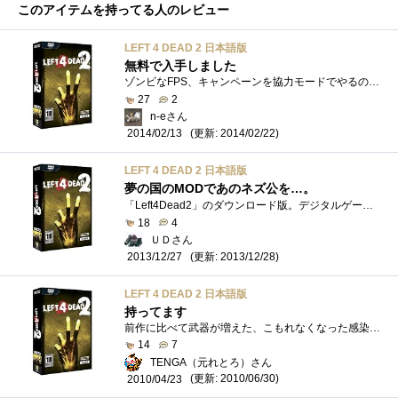
このアイテムを持ってる人のレビュー
LEFT 4 DEAD 2 日本語版
無料で入手しました
ゾンビなFPS、キャンペーンを協力モードでやるのがメインな感じなのかな？対戦モードもあります。
27
2
n-eさん
(更新: 2014/02/22)
2014/02/13
LEFT 4 DEAD 2 日本語版
夢の国のMODであのネズ公を…。
「Left4Dead2」のダウンロード版。デジタルゲーム配信サービス「Steam」のキャンペーン。クリスマスホリデーの1日限定で無料配信されたものです。�...
18
4
ＵＤさん
(更新: 2013/12/28)
2013/12/27
LEFT 4 DEAD 2 日本語版
持ってます
前作に比べて武器が増えた、こもれなくなった感染者が増えたと、ボリュームアップです。
14
7
TENGA（元れとろ）さん
(更新: 2010/06/30)
2010/04/23