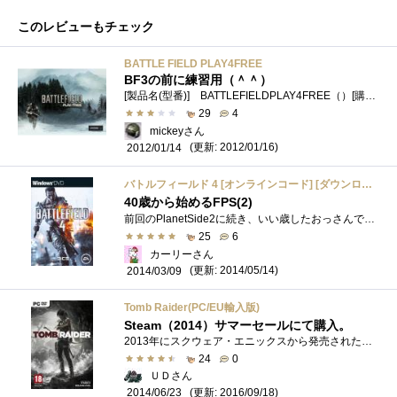
このレビューもチェック
BATTLE FIELD PLAY4FREE
BF3の前に練習用（＾＾）
[製品名(型番)] BATTLEFIELDPLAY4FREE（）[購入経緯] おものだちのガトーさんの日記で知りダウンロードしました。 BattleField3のレビュアーに選出され...
29
4
mickeyさん
(更新: 2012/01/16)
2012/01/14
バトルフィールド 4 [オンラインコード] [ダウンロード]
40歳から始めるFPS(2)
前回のPlanetSide2に続き、いい歳したおっさんでも楽しめるFPSのご紹介。 公式サイトhttp://www.battlefield.com/jp/battlefield-4 すいませんEAの動画公開に関�...
25
6
カーリーさん
(更新: 2014/05/14)
2014/03/09
Tomb Raider(PC/EU輸入版)
Steam（2014）サマーセールにて購入。
2013年にスクウェア・エニックスから発売された、サバイバルアクションゲーム、 「トゥームレイダー（TombRaider）」です。 Steamダウンロード版を...
24
0
ＵＤさん
(更新: 2016/09/18)
2014/06/23