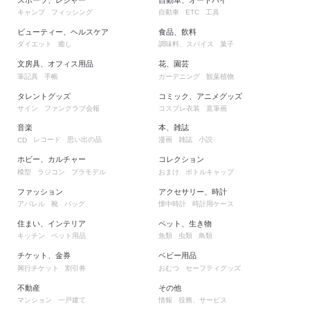
キャンプ
フィッシング
自動車
工具
ETC
ビューティー、ヘルスケア
食品、飲料
ダイエット
癒し
調味料、スパイス
菓子
文房具、オフィス用品
花、園芸
筆記具
手帳
ガーデニング
観葉植物
タレントグッズ
コミック、アニメグッズ
サイン
ファンクラブ会報
コスプレ衣装
直筆画
音楽
本、雑誌
レコード
思い出の品
漫画
雑誌
小説
CD
ホビー、カルチャー
コレクション
模型
ラジコン
プラモデル
おまけ
ボトルキャップ
ファッション
アクセサリー、時計
アパレル
靴
バッグ
懐中時計
時計用ケース
住まい、インテリア
ペット、生き物
キッチン
ペット用品
魚類
虫類
鳥類
チケット、金券
ベビー用品
興行チケット
割引券
おむつ
セーフティグッズ
不動産
その他
マンション
一戸建て
情報
役務、サービス