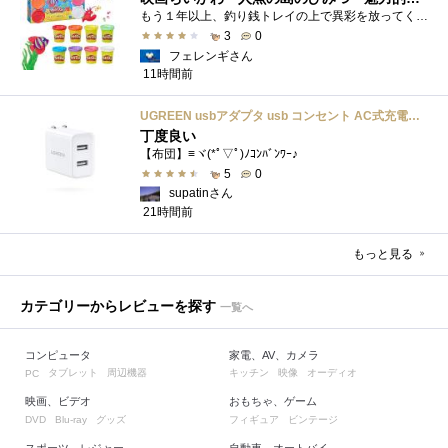
もう１年以上、釣り銭トレイの上で異彩を放ってくれたミャクミャクのマグネット 映画ちいかわ人魚の島のひみつを鑑賞後、素敵なビランのセイ...
3
0
フェレンギさん
11時間前
UGREEN usbアダプタ usb コンセント AC式充電器 3.1A PSE認証済み 折りたたみ式プラグ 2ポート
丁度良い
【布団】≡ヾ(*ﾟ▽ﾟ)ﾉｺﾝﾊﾞﾝﾜｰ♪
5
0
supatinさん
21時間前
もっと見る
カテゴリーからレビューを探す
一覧へ
コンピュータ
家電、AV、カメラ
タブレット
周辺機器
キッチン
映像
オーディオ
PC
映画、ビデオ
おもちゃ、ゲーム
グッズ
フィギュア
ビンテージ
DVD
Blu-ray
スポーツ、レジャー
自動車、オートバイ