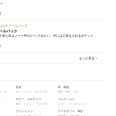
ﾜｰ♪
前
2111LE ツールバッグ
ールバック
クニペックスのツールバック見た目はノートPCのバックみたい。中には工具を入れるポケットや工具を固定するゴムバンドが付いています。
前
もっと見る
音楽
本、雑誌
ディオ
レコード
思い出の品
漫画
雑誌
小説
CD
ホビー、カルチャー
コレクション
ジ
模型
ラジコン
プラモデル
おまけ
ボトルキャップ
ファッション
アクセサリー、時計
アパレル
靴
バッグ
懐中時計
時計用ケース