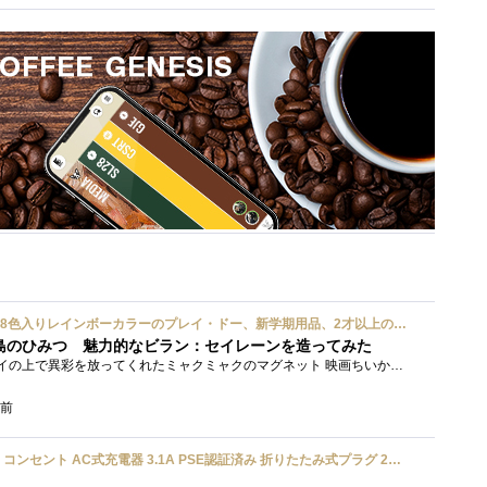
ハズブロ(HASBRO) 約56g 8色入りレインボーカラーのプレイ・ドー、新学期用品、2才以上のプリスクールの子供向け、子供向けのアート&クラフト 粘土 ねんど、こどもの日、子供の日プレゼント
島のひみつ 魅力的なビラン：セイレーンを造ってみた
もう１年以上、釣り銭トレイの上で異彩を放ってくれたミャクミャクのマグネット 映画ちいかわ人魚の島のひみつを鑑賞後、素敵なビランのセイ...
分前
UGREEN usbアダプタ usb コンセント AC式充電器 3.1A PSE認証済み 折りたたみ式プラグ 2ポート