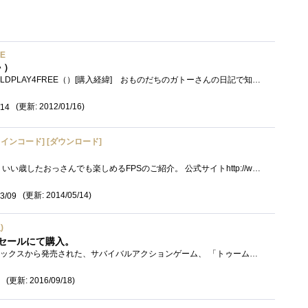
EE
＾）
[製品名(型番)] BATTLEFIELDPLAY4FREE（）[購入経緯] おものだちのガトーさんの日記で知りダウンロードしました。 BattleField3のレビュアーに選出され...
(更新: 2012/01/16)
/14
インコード] [ダウンロード]
前回のPlanetSide2に続き、いい歳したおっさんでも楽しめるFPSのご紹介。 公式サイトhttp://www.battlefield.com/jp/battlefield-4 すいませんEAの動画公開に関�...
(更新: 2014/05/14)
3/09
)
マーセールにて購入。
2013年にスクウェア・エニックスから発売された、サバイバルアクションゲーム、 「トゥームレイダー（TombRaider）」です。 Steamダウンロード版を...
(更新: 2016/09/18)