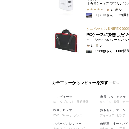
【布団】≡ヾ(*ﾟ▽ﾟ)ﾉｺﾝﾊﾞﾝ
2
0
supatinさん
10時間
クニペックス KNIPEX 00
PCケースに擬態したツ
2
0
araragiさん
11時間
カテゴリーからレビューを探す
一覧へ
コンピュータ
家電、AV、カメラ
タブレット
周辺機器
キッチン
映像
オー
PC
映画、ビデオ
おもちゃ、ゲーム
グッズ
フィギュア
ビンテー
DVD
Blu-ray
スポーツ、レジャー
自動車、オートバイ
キャンプ
フィッシング
自動車
工具
ETC