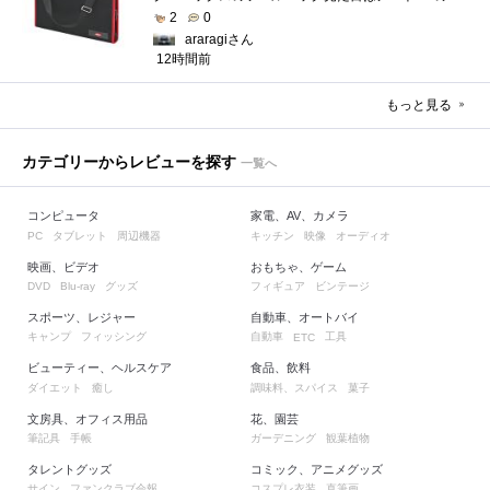
2
0
araragiさん
12時間前
もっと見る
カテゴリーからレビューを探す
一覧へ
コンピュータ
家電、AV、カメラ
タブレット
周辺機器
キッチン
映像
オーディオ
PC
映画、ビデオ
おもちゃ、ゲーム
グッズ
フィギュア
ビンテージ
DVD
Blu-ray
スポーツ、レジャー
自動車、オートバイ
キャンプ
フィッシング
自動車
工具
ETC
ビューティー、ヘルスケア
食品、飲料
ダイエット
癒し
調味料、スパイス
菓子
文房具、オフィス用品
花、園芸
筆記具
手帳
ガーデニング
観葉植物
タレントグッズ
コミック、アニメグッズ
サイン
ファンクラブ会報
コスプレ衣装
直筆画