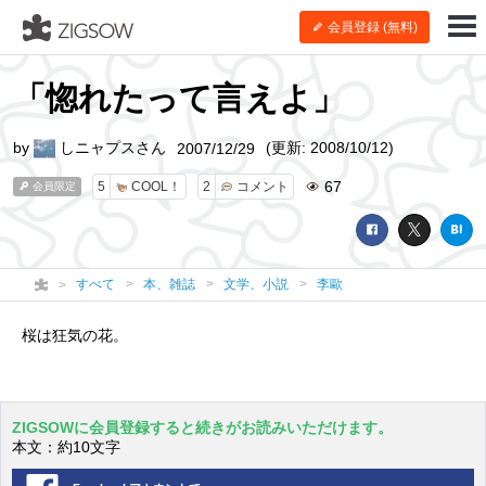
会員登録 (無料)
「惚れたって言えよ」
by
しニャプスさん
(更新: 2008/10/12)
2007/12/29
67
5
COOL！
2
コメント
会員限定
すべて
本、雑誌
文学、小説
李歐
桜は狂気の花。
ZIGSOWに会員登録すると続きがお読みいただけます。
本文：約10文字