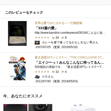
このレビューもチェック
世界は蜜でみたされる―一行物語集
「333篇の愛」
http://www.kanshin.com/keyword/30168こんなに短い文章で、世界・時空をここまで広くカバーできるなんて奇跡です。「夢遊病者の青年が夜の廃墟をさまよ�...
34
8
カレーを箸で食ってるかもしれない男さん
(更新: 2010/05/16)
2007/07/25
蒼き流星SPTレイズナー 『THE CONCLUSIVE STORY 蒼き流星の行方』
「エイジーっ！みんなこんなに待ってるんだぞぉー！早く帰ってこぉーい！」
500個目の登録です。 『蒼き流星SPTレイズナーTHECONCLUSIVESTORY蒼き流星の行方』です。 監修：高橋良輔監督、著：竹田裕一郎
32
4
ＵＤさん
(更新: 2018/05/03)
2012/07/30
今、あなたにオススメ