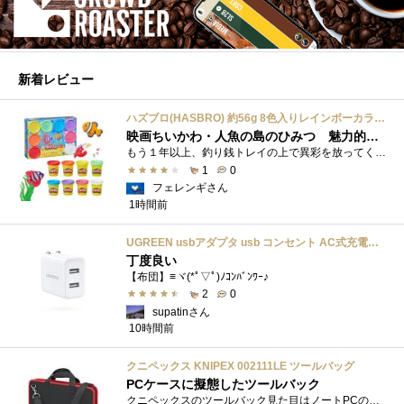
新着レビュー
ハズブロ(HASBRO) 約56g 8色入りレインボーカラーのプレイ・ドー、新学期用品、2才以上のプリスクールの子供向け、子供向けのアート&クラフト 粘土 ねんど、こどもの日、子供の日プレゼント
映画ちいかわ・人魚の島のひみつ 魅力的なビラン：セイレーンを造ってみた
もう１年以上、釣り銭トレイの上で異彩を放ってくれたミャクミャクのマグネット 映画ちいかわ人魚の島のひみつを鑑賞後、素敵なビランのセイ...
1
0
フェレンギさん
1時間前
UGREEN usbアダプタ usb コンセント AC式充電器 3.1A PSE認証済み 折りたたみ式プラグ 2ポート
丁度良い
【布団】≡ヾ(*ﾟ▽ﾟ)ﾉｺﾝﾊﾞﾝﾜｰ♪
2
0
supatinさん
10時間前
クニペックス KNIPEX 002111LE ツールバッグ
PCケースに擬態したツールバック
クニペックスのツールバック見た目はノートPCのバックみたい。中には工具を入れるポケットや工具を固定するゴムバンドが付いています。