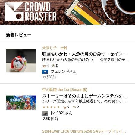
新着レビュー
犬張り子 土鈴
映画ちいかわ・人魚の島のひみつ セイレーンのモデルは犬だった？
映画ちいかわ人魚の島のひみつ 公開２週目の子どもさんの来場が制限されているレイトショーでも満席でしたし新たにボンドロシールの来場�...
4
0
フェレンギさん
2時間前
空の軌跡 the 1st [Steam版]
ストーリーはそのままにゲームシステムを現代化
シリーズ開始から20年以上経過して、今なおシリーズの完結が見えてこない日本ファルコムのストーリーRPG、「英雄伝説軌跡シリーズ」。シリーズ...
9
2
jive9821さん
23時間前
StoreEver LTO6 Ultrium 6250 SASテープドライブ(内蔵型)