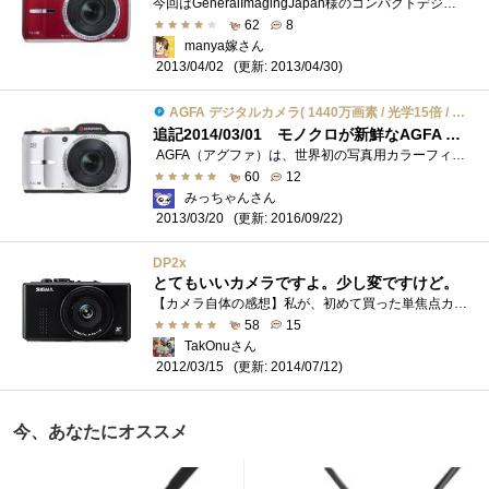
今回はGeneralImagingJapan様のコンパクトデジタルカメラ「AGFAPHOTOAP15」のレビューをさせていただくことになりました。個人的に最近、スマートフォン...
62
8
manya嫁さん
(更新: 2013/04/30)
2013/04/02
AGFA デジタルカメラ( 1440万画素 / 光学15倍 / ホワイト ) AP15WH
追記2014/03/01 モノクロが新鮮なAGFA デジタルカメラAP15
AGFA（アグファ）は、世界初の写真用カラーフィルムを開発したドイツの名門です。創業1867年で染料製造会社としてスタート、その後、フィルム�...
60
12
みっちゃんさん
(更新: 2016/09/22)
2013/03/20
DP2x
とてもいいカメラですよ。少し変ですけど。
【カメラ自体の感想】私が、初めて買った単焦点カメラです。知り合いに、このカメラで撮った写真を見せると、たいてい驚かれるのですが、カ�...
58
15
TakOnuさん
(更新: 2014/07/12)
2012/03/15
今、あなたにオススメ