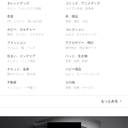
タレントグッズ
コミック、アニメグッズ
サイン
ファンクラブ会報
コスプレ衣装
直筆画
音楽
本、雑誌
レコード
思い出の品
漫画
雑誌
小説
CD
ホビー、カルチャー
コレクション
模型
ラジコン
プラモデル
おまけ
ボトルキャップ
ファッション
アクセサリー、時計
アパレル
靴
バッグ
懐中時計
時計用ケース
住まい、インテリア
ペット、生き物
キッチン
ペット用品
魚類
虫類
鳥類
チケット、金券
ベビー用品
興行チケット
割引券
おむつ
セーフティグッズ
不動産
その他
マンション
一戸建て
情報
役務、サービス
もっとみる