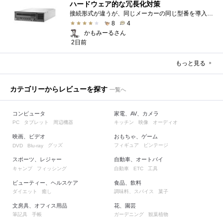
ハードウェア的な冗長化対策
接続形式が違うが、同じメーカーの同じ型番を導入しています。製品としてのレビューは下記の方で行っています。いざ使おうとしたときに故障�...
8
4
かもみーるさん
2日前
もっと見る
カテゴリーからレビューを探す
一覧へ
コンピュータ
家電、AV、カメラ
タブレット
周辺機器
キッチン
映像
オーディオ
PC
映画、ビデオ
おもちゃ、ゲーム
グッズ
フィギュア
ビンテージ
DVD
Blu-ray
スポーツ、レジャー
自動車、オートバイ
キャンプ
フィッシング
自動車
工具
ETC
ビューティー、ヘルスケア
食品、飲料
ダイエット
癒し
調味料、スパイス
菓子
文房具、オフィス用品
花、園芸
筆記具
手帳
ガーデニング
観葉植物