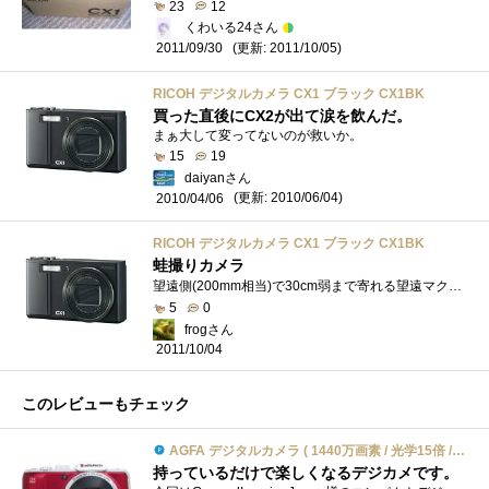
23
12
くわいる24さん
(更新: 2011/10/05)
2011/09/30
RICOH デジタルカメラ CX1 ブラック CX1BK
買った直後にCX2が出て涙を飲んだ。
まぁ大して変ってないのが救いか。
15
19
daiyanさん
(更新: 2010/06/04)
2010/04/06
RICOH デジタルカメラ CX1 ブラック CX1BK
蛙撮りカメラ
望遠側(200mm相当)で30cm弱まで寄れる望遠マクロが使いやすいです。フォーカスブラケットで5枚連写し、蛙の目の部分を拡大しながら5枚を比較して�...
5
0
frogさん
2011/10/04
このレビューもチェック
AGFA デジタルカメラ ( 1440万画素 / 光学15倍 / レッド ) AP15RD
持っているだけで楽しくなるデジカメです。