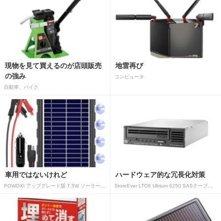
現物を見て買えるのが店頭販売
地雷再び
の強み
コンピュータ
自動車、バイク
車用ではないけれど
ハードウェア的な冗長化対策
POWOXI アップグレード版 7.5W ソーラーバッテリートリクルチャージャーメンテナー 12V ポータブル防水ソーラーパネル トリクル充電キット 車、自動車、オートバイ、ボート、マリン、RV、トレーラー、スノーモービルなど用
StoreEver LTO6 Ultrium 6250 SASテープドライブ(内蔵型)