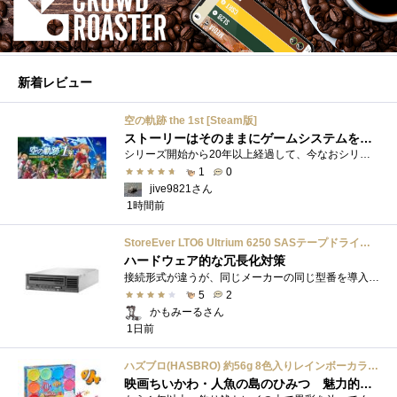
新着レビュー
空の軌跡 the 1st [Steam版]
ストーリーはそのままにゲームシステムを現代化
シリーズ開始から20年以上経過して、今なおシリーズの完結が見えてこない日本ファルコムのストーリーRPG、「英雄伝説軌跡シリーズ」。シリーズ...
1
0
jive9821さん
1時間前
StoreEver LTO6 Ultrium 6250 SASテープドライブ(内蔵型)
ハードウェア的な冗長化対策
接続形式が違うが、同じメーカーの同じ型番を導入しています。製品としてのレビューは下記の方で行っています。いざ使おうとしたときに故障�...
5
2
かもみーるさん
1日前
ハズブロ(HASBRO) 約56g 8色入りレインボーカラーのプレイ・ドー、新学期用品、2才以上のプリスクールの子供向け、子供向けのアート&クラフト 粘土 ねんど、こどもの日、子供の日プレゼント
映画ちいかわ・人魚の島のひみつ 魅力的なビラン：セイレーンを造ってみた