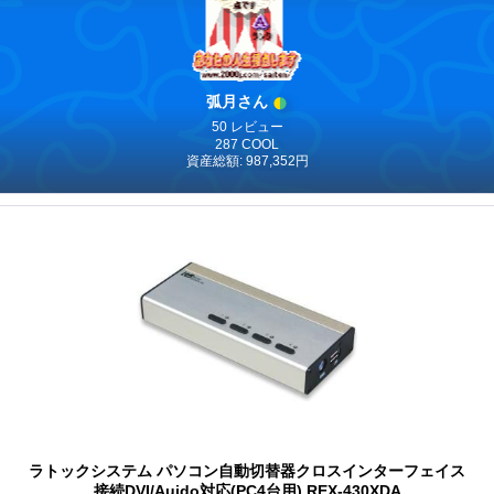
弧月さん
50 レビュー
287 COOL
資産総額: 987,352円
ラトックシステム パソコン自動切替器クロスインターフェイス
接続DVI/Auido対応(PC4台用) REX-430XDA