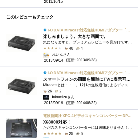
2011/10/15
このレビューもチェック
I-O DATA Miracast対応無線HDMIアダプター「ミラプレ」 WFD-HDMI
楽しみましょう。大きな画面で。
気になりますと、プレミアムレビューを見かけてすぐに応募しました。スマートフォンの画面をテレビなどに表示させるためのアイテムが「ミラ�...
48
4
れいんさん
(更新: 2013/09/28)
2013/09/14
I-O DATA Miracast対応無線HDMIアダプター「ミラプレ」 WFD-HDMI
スマートフォンの画面を簡単にTVに表示可能に出来る機器【2014年8月22日更新】
Miracastとは・・・。1対1の無線通信によるディスプレイ伝送技術、つまり、スマートフォンの画面を無線でディスプレイに映し出す技術ことです。�...
26
2
takamizuさん
(更新: 2014/08/22)
2013/09/19
電波新聞社 XPC-4ビデオスキャンコンバーター DP3913456
X68000対応！
ただのスキャンコンバーターには興味ありません！って、事でX68000の特殊解像度が表示出来る物を探していたらまたもや電波新聞社ｗX-RGBシリーズ...
25
5