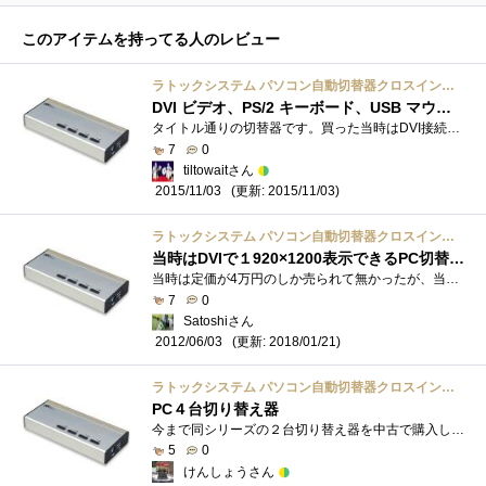
このアイテムを持ってる人のレビュー
ラトックシステム パソコン自動切替器クロスインターフェイス接続DVI/Auido対応(PC4台用) REX-430XDA
DVI ビデオ、PS/2 キーボード、USB マウスの 4 台 KVM 切替器
タイトル通りの切替器です。買った当時はDVI接続の4台切替器は少なかった記憶があります。選択せずにPCを立ち上げても正しくビデオの解像度が�...
7
0
tiltowaitさん
(更新: 2015/11/03)
2015/11/03
ラトックシステム パソコン自動切替器クロスインターフェイス接続DVI/Auido対応(PC4台用) REX-430XDA
当時はDVIで１920×1200表示できるPC切替器は高かったんだよね
当時は定価が4万円のしか売られて無かったが、当機が出て思わず買ってしまった。DVIで1920×1200表示可能の切替器4台のPCを1組のUSBマウス・PS/2キー�...
7
0
Satoshiさん
(更新: 2018/01/21)
2012/06/03
ラトックシステム パソコン自動切替器クロスインターフェイス接続DVI/Auido対応(PC4台用) REX-430XDA
PC４台切り替え器
今まで同シリーズの２台切り替え器を中古で購入し使っていましたが、とうとう４切り替え器に手を出しました。キーボードはP/S2派（マウスはUSB�...
5
0
けんしょうさん