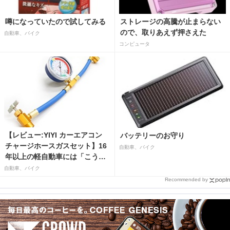
噂になっていたので試してみる
ストレージの高騰が止まらない
ので、取りあえず押さえた
自動車、バイク
コンピュータ
【レビュー:YIYI カーエアコン
バッテリーのお守り
チャージホースガスセット】16
自動車、バイク
年以上の軽自動車には「こうか
はばつぐんだ」が…
自動車、バイク
Recommended by