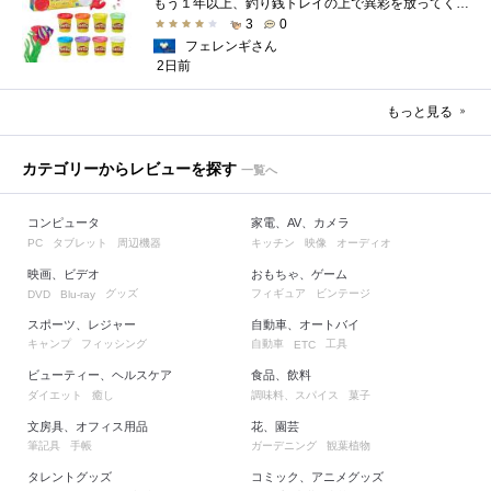
もう１年以上、釣り銭トレイの上で異彩を放ってくれたミャクミャクのマグネット 映画ちいかわ人魚の島のひみつを鑑賞後、素敵なビランのセイ...
3
0
フェレンギさん
2日前
もっと見る
カテゴリーからレビューを探す
一覧へ
コンピュータ
家電、AV、カメラ
タブレット
周辺機器
キッチン
映像
オーディオ
PC
映画、ビデオ
おもちゃ、ゲーム
グッズ
フィギュア
ビンテージ
DVD
Blu-ray
スポーツ、レジャー
自動車、オートバイ
キャンプ
フィッシング
自動車
工具
ETC
ビューティー、ヘルスケア
食品、飲料
ダイエット
癒し
調味料、スパイス
菓子
文房具、オフィス用品
花、園芸
筆記具
手帳
ガーデニング
観葉植物
タレントグッズ
コミック、アニメグッズ