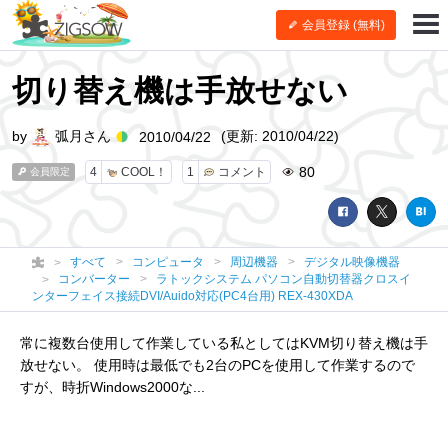
会員登録 (無料)
切り替え機は手放せない
by
弧月さん
(更新: 2010/04/22)
2010/04/22
80
4
COOL！
1
コメント
会員限定
すべて
コンピュータ
周辺機器
デジタル映像機器
コンバーター
ラトックシステム パソコン自動切替器クロスイ
ンターフェイス接続DVI/Auido対応(PC4台用) REX-430XDA
常に複数台使用して作業している私としてはKVM切り替え機は手
放せない。 使用時は最低でも2台のPCを使用して作業するので
すが、時折Windows2000な...