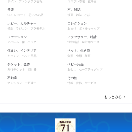
サイン
ファンクラブ会報
コスプレ衣装
直筆画
音楽
本、雑誌
レコード
思い出の品
漫画
雑誌
小説
CD
ホビー、カルチャー
コレクション
模型
ラジコン
プラモデル
おまけ
ボトルキャップ
ファッション
アクセサリー、時計
アパレル
靴
バッグ
懐中時計
時計用ケース
住まい、インテリア
ペット、生き物
キッチン
ペット用品
魚類
虫類
鳥類
チケット、金券
ベビー用品
興行チケット
割引券
おむつ
セーフティグッズ
不動産
その他
マンション
一戸建て
情報
役務、サービス
もっとみる