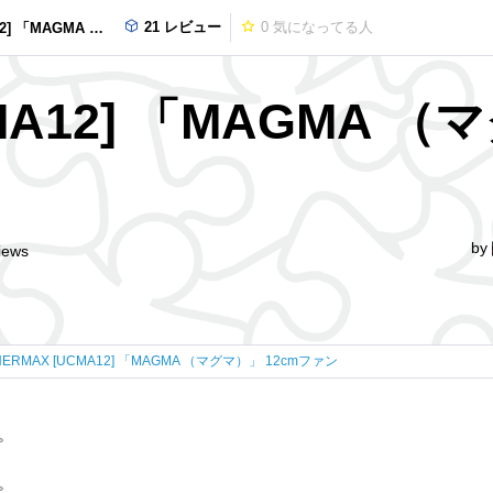
21 レビュー
0
気になってる人
A （マグマ）」 12cmファン
MA12] 「MAGMA （
by
iews
NERMAX [UCMA12] 「MAGMA （マグマ）」 12cmファン
。
。