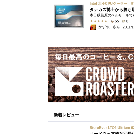
Intel 水冷CPUクーラー RT
タナカズ博士から勝ち
55
8
かずや。さん
2011/1
新着レビュー
StoreEver LTO6 Ultr
ハードウェア的な冗長