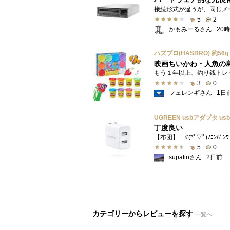
5
2
かもみーるさん
20
映画ちいかわ・人魚の
3
0
フェレンギさん
1日
丁度良い
【布団】≡ヾ(*ﾟ▽ﾟ)ﾉｺﾝﾊﾞﾝ
5
0
supatinさん
2日前
カテゴリーからレビューを探す
一覧へ