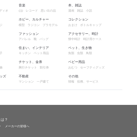
音楽
本、雑誌
ディオ
レコード
思い出の品
漫画
雑誌
小説
CD
ホビー、カルチャー
コレクション
ジ
模型
ラジコン
プラモデル
おまけ
ボトルキャップ
ファッション
アクセサリー、時計
アパレル
靴
バッグ
懐中時計
時計用ケース
住まい、インテリア
ペット、生き物
子
キッチン
ペット用品
魚類
虫類
鳥類
チケット、金券
ベビー用品
物
興行チケット
割引券
おむつ
セーフティグッズ
ッズ
不動産
その他
マンション
一戸建て
情報
役務、サービス
とは？
ー
メーカーの皆様へ