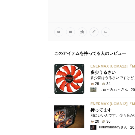
このアイテムを持ってる人のレビュー
ENERMAX [UCMA12]
多少うるさい
29
34
しゅ～みぃ～さん
20
ENERMAX [UCMA12]
持ってます
別にいいんです。少々音が
20
36
rikuntyudadyさん
20