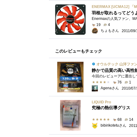
ENERMAX [UCMA12]
羽根が取れるってどう
19
4
ちょもさん
2011/09/
このレビューもチェック
オウルテック 山洋ファン 12
静かで品質の高い高性能
76
1
Agenaさん
2010/07/
LIQUID Pro
究極の熱伝導グリス
68
14
bibirikotetuさん
2011