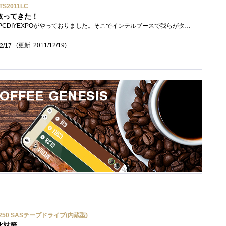
S2011LC
取ってきた！
本日秋葉原のベルサールでPCDIYEXPOがやっておりました。そこでインテルブースで我らがタナカズ博士が公演を行い、最後にじゃんけん大会！これ�...
(更新: 2011/12/19)
2/17
ium 6250 SASテープドライブ(内蔵型)
化対策