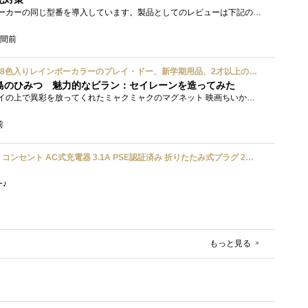
接続形式が違うが、同じメーカーの同じ型番を導入しています。製品としてのレビューは下記の方で行っています。いざ使おうとしたときに故障�...
時間前
ハズブロ(HASBRO) 約56g 8色入りレインボーカラーのプレイ・ドー、新学期用品、2才以上のプリスクールの子供向け、子供向けのアート&クラフト 粘土 ねんど、こどもの日、子供の日プレゼント
島のひみつ 魅力的なビラン：セイレーンを造ってみた
もう１年以上、釣り銭トレイの上で異彩を放ってくれたミャクミャクのマグネット 映画ちいかわ人魚の島のひみつを鑑賞後、素敵なビランのセイ...
前
UGREEN usbアダプタ usb コンセント AC式充電器 3.1A PSE認証済み 折りたたみ式プラグ 2ポート
ﾜｰ♪
もっと見る