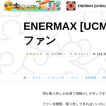
ENERMAX [UCMA12] 「MAGM
ENERMAX [UC
ファン
141
V
11
COOL！
2
コメント
すべて
コンピュータ
パーツ
冷却装置
E
羽が取り外しが出来て掃除がしやすいです
ファン全種類、取り外しできればいいのに