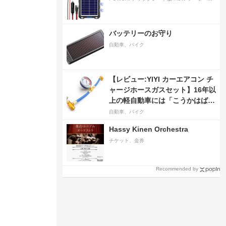
バッテリーのお守り
自動車、バイク
【レビュー:YIYI カーエアコン チ
ャージホースガスセット】16年以
上の軽自動車には「こうかはばつ
ぐんだ」が…
自動車、バイク
Hassy Kinen Orchestra
チケット、金券
Recommended by