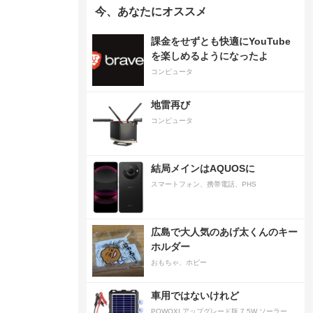
今、あなたにオススメ
課金をせずとも快適にYouTube
を楽しめるようになったよ
コンピュータ
地雷再び
コンピュータ
結局メインはAQUOSに
スマートフォン、携帯電話、PHS
広島で大人気のあげ太くんのキー
ホルダー
おもちゃ、ホビー
車用ではないけれど
POWOXI アップグレード版 7.5W ソーラーバッテリートリクルチャージャーメンテナー 12V ポータブル防水ソーラーパネル トリクル充電キット 車、自動車、オートバイ、ボート、マリン、RV、トレーラー、スノーモービルなど用