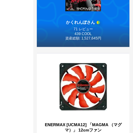
かくれんぼさん
71 レビュー
439 COOL
資産総額: 1,527,645円
ENERMAX [UCMA12] 「MAGMA （マグ
マ）」 12cmファン