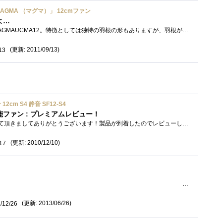
 「MAGMA （マグマ）」 12cmファン
よ…
Enermaxの人気ファン、MAGMAUCMA12。特徴としては独特の羽根の形もありますが、羽根が取れてお手入れ簡単！っていうのも売りとのこと。でも、本来�...
(更新: 2011/09/13)
13
cm S4 静音 SF12-S4
ファン : プレミアムレビュー！
今回のレビューアに選出して頂きましてありがとうございます！製品が到着したのでレビューしていきます。アイテム情報の写真を見るとモータ�...
(更新: 2010/12/10)
17
最終更新日2013/6/26塗り方・他のグリスとの比較�...
(更新: 2013/06/26)
/12/26