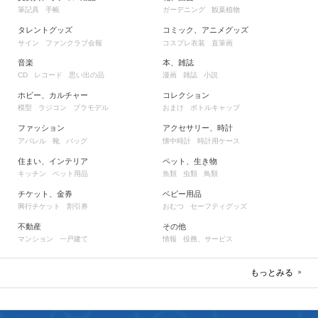
筆記具
手帳
ガーデニング
観葉植物
タレントグッズ
コミック、アニメグッズ
サイン
ファンクラブ会報
コスプレ衣装
直筆画
音楽
本、雑誌
レコード
思い出の品
漫画
雑誌
小説
CD
ホビー、カルチャー
コレクション
模型
ラジコン
プラモデル
おまけ
ボトルキャップ
ファッション
アクセサリー、時計
アパレル
靴
バッグ
懐中時計
時計用ケース
住まい、インテリア
ペット、生き物
キッチン
ペット用品
魚類
虫類
鳥類
チケット、金券
ベビー用品
興行チケット
割引券
おむつ
セーフティグッズ
不動産
その他
マンション
一戸建て
情報
役務、サービス
もっとみる