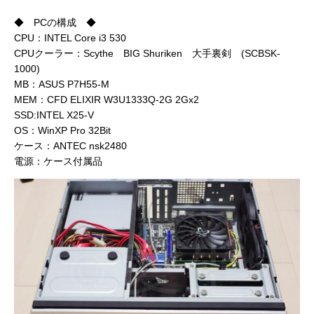
◆ PCの構成 ◆
CPU：INTEL Core i3 530
CPUクーラー：Scythe BIG Shuriken 大手裏剣 (SCBSK-
1000)
MB：ASUS P7H55-M
MEM：CFD ELIXIR W3U1333Q-2G 2Gx2
SSD:INTEL X25-V
OS：WinXP Pro 32Bit
ケース：ANTEC nsk2480
電源：ケース付属品