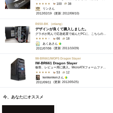
100
38
リンさん
(更新: 2012/08/10)
2012/02/19
R650-BK （etiang）
デザインが良くて購入しました。
グラボが死んで応急処置で組んだPCに、こちらのケースを使用しました。■良いところデザインがGood、女性に良さそう＾＾サイドにファンをつけ�...
66
18
あくあさん
(更新: 2011/10/29)
2011/07/06
IW-BR661/WOPS Dragon Slayer
IW-BR661 Dragon Slayer
板祭、レビュー用に購入。MicroATXフォームファクターのPCケース。商品名：IW-BR661DragonSlayer【基本性能】・サイズ奥行430×幅196×高さ426mm・5.25インチ�...
53
12
kenkenkenさん
(更新: 2012/05/25)
2011/09/11
今、あなたにオススメ