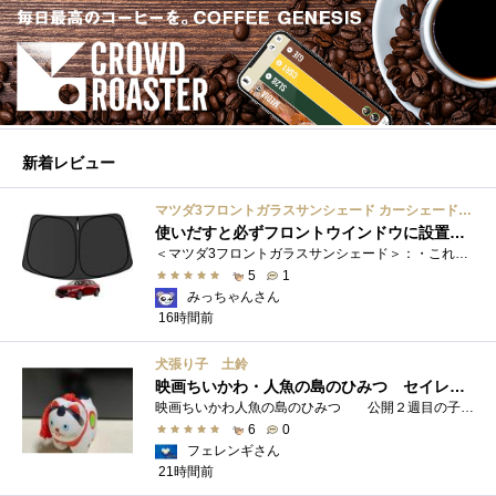
新着レビュー
マツダ3フロントガラスサンシェード カーシェード 車用 フロントウィンドウさんしえーど 遮光 断熱 カスタムパーツ 車種専用設計 折り畳み式 取付簡単 収納袋付き
使いだすと必ずフロントウインドウに設置する習慣がつきます
＜マツダ3フロントガラスサンシェード＞：・これまで使用していたサンシェードでも使用できるのですが、車内に蛇腹に畳んだサンシェード は�...
5
1
みっちゃんさん
16時間前
犬張り子 土鈴
映画ちいかわ・人魚の島のひみつ セイレーンのモデルは犬だった？
映画ちいかわ人魚の島のひみつ 公開２週目の子どもさんの来場が制限されているレイトショーでも満席でしたし新たにボンドロシールの来場�...
6
0
フェレンギさん
21時間前