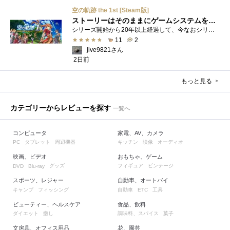
空の軌跡 the 1st [Steam版]
ストーリーはそのままにゲームシステムを現代化
シリーズ開始から20年以上経過して、今なおシリーズの完結が見えてこない日本ファルコムのストーリーRPG、「英雄伝説軌跡シリーズ」。シリーズ...
11
2
jive9821さん
2日前
もっと見る
カテゴリーからレビューを探す
一覧へ
コンピュータ
家電、AV、カメラ
タブレット
周辺機器
キッチン
映像
オーディオ
PC
映画、ビデオ
おもちゃ、ゲーム
グッズ
フィギュア
ビンテージ
DVD
Blu-ray
スポーツ、レジャー
自動車、オートバイ
キャンプ
フィッシング
自動車
工具
ETC
ビューティー、ヘルスケア
食品、飲料
ダイエット
癒し
調味料、スパイス
菓子
文房具、オフィス用品
花、園芸