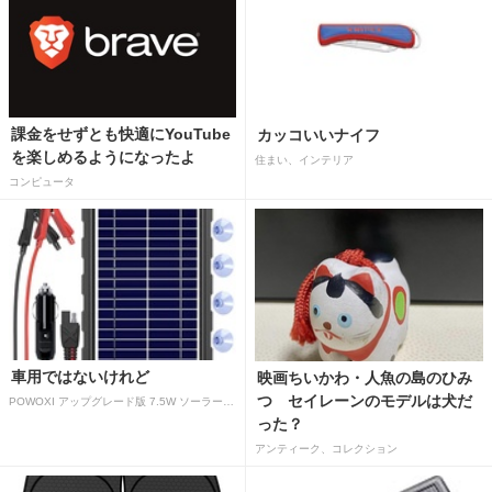
課金をせずとも快適にYouTube
カッコいいナイフ
を楽しめるようになったよ
住まい、インテリア
コンピュータ
車用ではないけれど
映画ちいかわ・人魚の島のひみ
つ セイレーンのモデルは犬だ
POWOXI アップグレード版 7.5W ソーラーバッテリートリクルチャージャーメンテナー 12V ポータブル防水ソーラーパネル トリクル充電キット 車、自動車、オートバイ、ボート、マリン、RV、トレーラー、スノーモービルなど用
った？
アンティーク、コレクション