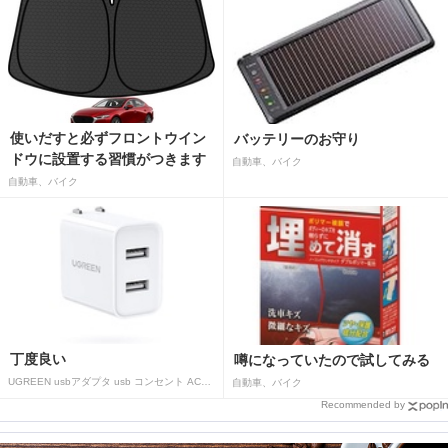
使いだすと必ずフロントウイン
バッテリーのお守り
ドウに設置する習慣がつきます
自動車、バイク
自動車、バイク
丁度良い
噂になっていたので試してみる
UGREEN usbアダプタ usb コンセント AC式充電器 3.1A PSE認証済み 折りたたみ式プラグ 2ポート
自動車、バイク
Recommended by