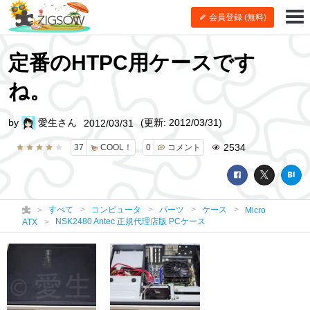
会員登録 (無料)
定番のHTPC用ケースです
ね。
by
愛生さん
(更新: 2012/03/31)
2012/03/31
2534
37
COOL！
0
コメント
すべて
コンピュータ
パーツ
ケース
Micro
NSK2480 Antec 正規代理店版 PCケース
ATX