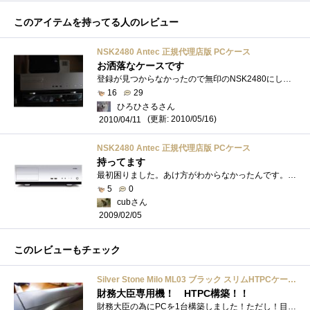
このアイテムを持ってる人のレビュー
NSK2480 Antec 正規代理店版 PCケース
お洒落なケースです
登録が見つからなかったので無印のNSK2480にしましたが自分の購入したのはツクモさんとのコラボモデルです。違いはフロントのアルミパネルが肉�...
16
29
ひろひさるさん
(更新: 2010/05/16)
2010/04/11
NSK2480 Antec 正規代理店版 PCケース
持ってます
最初困りました。あけ方がわからなかったんです。ただ堅いだけで上パネルをスライドさせるだけでした…。静音性がすごく高いです。付属ファ�...
5
0
cubさん
2009/02/05
このレビューもチェック
Silver Stone Milo ML03 ブラック スリムHTPCケース SST-ML03B
財務大臣専用機！ HTPC構築！！
財務大臣の為にPCを1台構築しました！ただし！目的は極力出費しないで構築する事です。財務大臣は元々ノートパソコンを使っていました。愛着�...