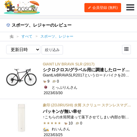
会員登録 (無料)
スポーツ、レジャーのレビュー
すべて
スポーツ、レジャー
絞り込み
GIANT LIV BRAVA SLR (2017)
シクロクロス/グラベル用に調達したロードバイクです
GiantLivBRAVASLR2017というロードバイクを2021年に購入 いや、これ実は女性用モデルなんです。妻とか女友達用に購入したというアレな話ではなく、ぶ...
9
0
とっぷりんさん
2023/03/30
象印 (ZOJIRUSHI) 水筒 スクリュー ステンレスマグ シームレス 0.60L ペールホワイト SM-ZA60-WM
パッキンが無い幸せ
↑こちらの水筒間違って落下させてしまい内部が割れてしまいましたまぁ、仕方ございません代替として、今度はちゃんとしたホワイトそしてパ�...
10
0
れいんさん
2023/03/25