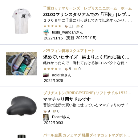
千葉ロッテマリーンズ レプリカユニホーム ホーム
ZOZOマリンスタジアムでの「正装」(レプリカ) #chibalotte #mizuno
２００９年に千葉に引っ越してきて以来すっかり、千葉ロッテマリーンズのファンになった私です(^^;それまでもマリーンズの試合は観戦したこと�...
11
2
toshi_wanganさん
(更新: 2022/11/15)
2022/11/15
パラフィン帆布スクエアトート
求めていたサイズ 納まりよく汚れに強く扱いやすい収納用鞄
此れかったんで 淹れておける物コンパクトな鞄・汚れに強く、・スレに強く、・持ち運びに便利で・どこにでもなじむようなカラーそんな便利�...
9
0
aoidiskさん
2022/10/28
ブリヂストン(BRIDGESTONE) ソフトサドル L532BS ブラック
ママチャリ用サドルです
普段の近所の買い物に使っているママチャリのサドルの外装に亀裂が生じていました。普段乗る分に不都合はないのですが、雨上がり等、サドル�...
9
0
Picardさん
2022/10/03
パール金属 カフェマグ 軽量ダイヤカットマグボトル500mL ブラック・HB-2904