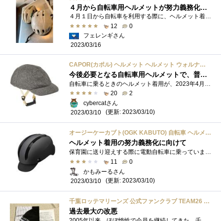
４月から自転車用ヘルメットが努力義務化になるよ〜です
４月１日から自転車を利用する際に、ヘルメット着用が努力義務化されるようです。 罰則を伴わない「努力義務」ですが、すでに通学路では啓蒙...
12
0
フェレンギさん
2023/03/16
CAPOR(カポル) ヘルメット ヘルメット ウォルナット M ダークグレー 154931
今後必要となる自転車用ヘルメットで、普段着から背広までマッチングしそうな「間口の広さ」がある
自転車に乗るときのヘルメット着用が、2023年4月以降努力義務化される。 最寄りの駅まで自転車で行くことも多かった実家時代と比較すると、現�...
20
2
cybercatさん
(更新: 2023/03/10)
2023/03/10
オージーケーカブト(OGK KABUTO) 自転車 ヘルメット キャンバスアーバン M/L (57-59㎝) マットブラック
ヘルメット着用の努力義務化に向けて
保育園に送り迎えする際に電動自転車に乗っています。子供２人を乗せて自転車がスリップなどして転倒した場合、子供たちは物凄い衝撃が体に�...
11
0
かもみーるさん
(更新: 2023/03/10)
2023/03/10
千葉ロッテマリーンズ 公式ファンクラブ TEAM26 入会特典品 2023年度版
過去最大の改悪
2005年以来、ほぼ惰性で会員を継続してきた、千葉ロッテマリーンズのオフィシャルファンクラブ「TEAM26」。ここ数年は親の体が不自由になりなか�...