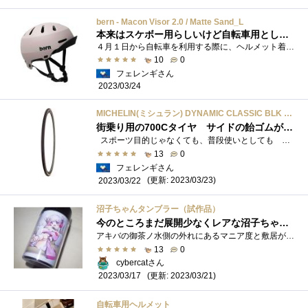
bern - Macon Visor 2.0 / Matte Sand_L
本来はスケボー用らしいけど自転車用としても使えるスタイリッシュな軽量ヘルメット
４月１日から自転車を利用する際に、ヘルメット着用が努力義務化されます。 私や次男用には、数十年前に買ったレーサータイプのそれを用意し...
10
0
フェレンギさん
2023/03/24
MICHELIN(ミシュラン) DYNAMIC CLASSIC BLK 700X28C 700 X 28C
街乗り用の700Cタイヤ サイドの飴ゴムがクラシックバイクに最適
スポーツ目的じゃなくても、普段使いとしても コレクターズアイテムとしても とても身近な自転車。 今週のコレクション4月からヘルメッ�...
13
0
フェレンギさん
(更新: 2023/03/23)
2023/03/22
沼子ちゃんタンブラー（試作品）
今のところまだ展開少なくレアな沼子ちゃんのノベルティグッズの、さらにレアなワンオフ試作品
アキバの御茶ノ水側の外れにあるマニア度と敷居が高いPCショップ、オリオスペック（位置的には秋葉原駅から見て国道17号線を渡ってしまってお�...
13
0
cybercatさん
(更新: 2023/03/21)
2023/03/17
自転車用ヘルメット