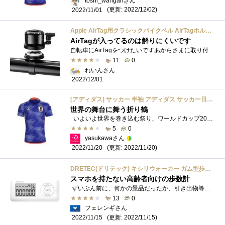
toshi_wanganさん
(更新: 2022/12/02)
2022/11/01
Apple AirTag用クラシックバイクベル AirTagホルダー ベルに隠れる防水アルミホルダー AirTagバイクマウント 0.82~0.9インチの自転車ハンドルバーにフィット 大音量で鮮明な自転車ベル エアタグ用
AirTagが入ってるのは解りにくいです
自転車にAirTagをつけたいですあからさまに取り付けられてるってわかるホルダーは導入済みなのですがもう１台に取り付けたいですちょうどベル�...
11
0
れいんさん
2022/12/01
[アディダス] サッカー 半袖 アディダス サッカー日本代表 2022 ホーム レプリカ ユニフォーム SX012 メンズ ジャパンブルー(HF1845) J/2XL
世界の舞台に舞う折り鶴
いよいよ世界を巻き込む祭り、ワールドカップ2022のはじまりです。さっそく、品切りになる前にレプリカユニフォームを発注──したはずなの...
5
0
yasukawaさん
(更新: 2022/11/20)
2022/11/20
DRETEC(ドリテック) キシリウォーカー ガム型歩数計 3D加速度センサー搭載 消費カロリー表示 ミント H-231WT
スマホを持たない高齢者向けの歩数計
ずいぶん前に、何かの景品だったか、引き出物等に利用される「選べるギフト」だったかで いただいた歩数計です。 ボタン電池ヒトツで、数�...
13
0
フェレンギさん
(更新: 2022/11/15)
2022/11/15