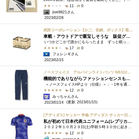
11
0
jive9821さん
2023/02/28
武田コーポレーション【かご、収納、ボックス】取っ手付折りたたみコンテナ サンドベージュS
車載・アウトドアで重宝しそうな 販促グッズ
いつかどこかで誰かにもらったまま ずっと眠っていた取っ手付き折りたたみコンテナボックス。 試しに使ってみることにしました。
17
0
フェレンギさん
2023/02/15
ノースフェイス アルパインライトパンツ NB32210 UN L
機能的でありながらファッションセンスもいいブランドです
＜ノースフェイスHPより（仕様）＞：・1年を通して山岳エリアでの行動を支えるパンツ。・リサイクルナイロンとポリウレタンの混紡生地は高�...
12
0
みっちゃんさん
(更新: 2023/01/15)
2023/01/14
[アディダス] サッカー 半袖 アディダス サッカー日本代表 2022 ホーム レプリカ ユニフォーム SX012 メンズ ジャパンブルー(HF1845) J/2XL
私が初めて日本代表ユニフォーム(レプリカ)に袖を通した日 #SAMURAIBLUE #ADIDAS #悲劇を歓喜に #朝日新聞
２０２２年１０月２９日(土)早朝５時３０分に起きた私は朝のルーティーンを早めに済ませバスと電車を乗り継ぎとある集合場所に向かいました。...
12
0