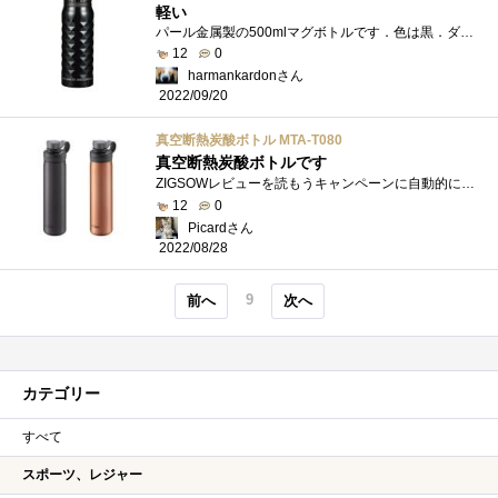
軽い
パール金属製の500mlマグボトルです．色は黒．ダイヤカットで見た目も良く，何しろ軽いです． 今までのThermosのマグボトル感覚でいると，もう入...
12
0
harmankardonさん
2022/09/20
真空断熱炭酸ボトル MTA-T080
真空断熱炭酸ボトルです
ZIGSOWレビューを読もうキャンペーンに自動的に応募が済み、当選連絡が届きました。ZIGSOWレビューを読もうキャンペーンは、これまで何度も挑戦�...
12
0
Picardさん
2022/08/28
9
前へ
次へ
カテゴリー
すべて
スポーツ、レジャー