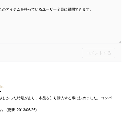
このアイテムを持っているユーザー全員に質問できます。
コメントする
ite
？
コンパクトなキーボードが欲しかった時期があり、本品を知り購入する事に決めました。コンパクトと言っても、あくまで日常使いを目的に考え�...
(更新: 2013/06/26)
29