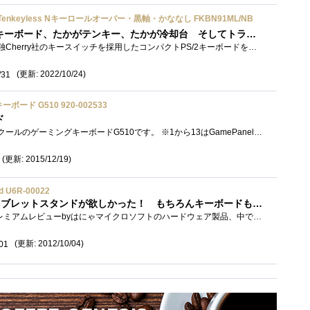
h Tenkeyless Nキーロールオーバー・黒軸・かななし FKBN91ML/NB
もってます。 たかがキーボード、たかがテンキー、たかが冷却台 そしてトラックボール 全てはこのキーボードから始まった・・出会って、�...
ダイヤテックのFKB91JP 独Cherry社のキースイッチを採用したコンパクトPS/2キーボードをハコ潰れ販売で購入してから、 メカニカルダイヤテック�...
(更新: 2022/10/24)
/31
ボード G510 920-002533
ド
今回レビューするのはロジクールのゲーミングキーボードG510です。 ※1から13はGamePanel(旧ソフトウェア)を使用、14からゲームソフトウェア更新履�...
(更新: 2015/12/19)
d U6R-00022
【ICS編追加】こんなタブレットスタンドが欲しかった！ もちろんキーボードもね！
WedgeMobileKeyboardプレミアムレビューbyはにゃマイクロソフトのハードウェア製品、中でもキーボード・マウス製品はデザイン・品質もさることなが�...
(更新: 2012/10/04)
01