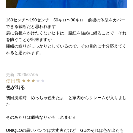
160センチ〜190センチ 50キロ〜90キロ 前後の体型をカバー
できる裁断だと思われます
肩に負担をかけたくないヒトは、腰紐を強めに縛ることで それ
を防ぐことが出来ますが
腰紐の造りがしっかりとしているので、その目的に十分応えてく
れると思われます。
更新: 2026/07/05
使用感
色が出る
初回洗濯時 めっちゃ色出たよ と家内からクレームが入りまし
た
そのあたりは価格なりかもしれません
UNIQLOの黒いパンツは大丈夫だけど GUのそれは色が出たも