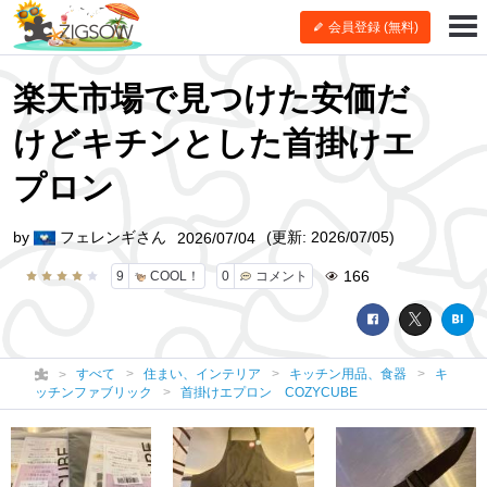
会員登録 (無料)
楽天市場で見つけた安価だ
けどキチンとした首掛けエ
プロン
by
フェレンギさん
(更新: 2026/07/05)
2026/07/04
166
9
COOL！
0
コメント
すべて
住まい、インテリア
キッチン用品、食器
キ
ッチンファブリック
首掛けエプロン COZYCUBE