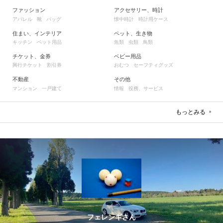
ファッション
アクセサリー、時計
アパレル
靴
バッグ
懐中時計
時計用ケース
住まい、インテリア
ペット、生き物
キッチン
ペット用品
魚類
虫類
鳥類
チケット、金券
ベビー用品
興行チケット
割引券
おむつ
セーフティグッズ
不動産
その他
マンション
一戸建て
情報
役務、サービス
もっとみる
フェレンギさん