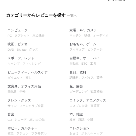
カテゴリーからレビューを探す
一覧へ
コンピュータ
家電、AV、カメラ
タブレット
周辺機器
キッチン
映像
オーディオ
PC
映画、ビデオ
おもちゃ、ゲーム
グッズ
フィギュア
ビンテージ
DVD
Blu-ray
スポーツ、レジャー
自動車、オートバイ
キャンプ
フィッシング
自動車
工具
ETC
ビューティー、ヘルスケア
食品、飲料
ダイエット
癒し
調味料、スパイス
菓子
文房具、オフィス用品
花、園芸
筆記具
手帳
ガーデニング
観葉植物
タレントグッズ
コミック、アニメグッズ
サイン
ファンクラブ会報
コスプレ衣装
直筆画
音楽
本、雑誌
レコード
思い出の品
漫画
雑誌
小説
CD
ホビー、カルチャー
コレクション
模型
ラジコン
プラモデル
おまけ
ボトルキャップ