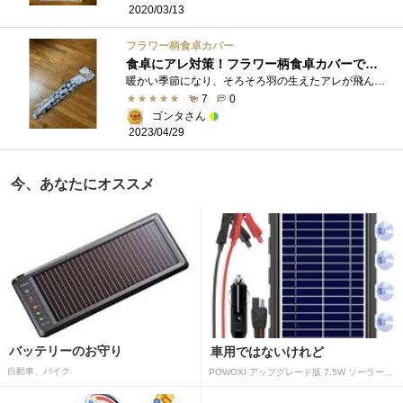
2020/03/13
フラワー柄食卓カバー
食卓にアレ対策！フラワー柄食卓カバーでブロック！
暖かい季節になり、そろそろ羽の生えたアレが飛んでくる季節となりましたナ。食事の支度をして、直ぐに食べるなら問題ないのですが。「冷ご�...
7
0
ゴンタさん
2023/04/29
今、あなたにオススメ
バッテリーのお守り
車用ではないけれど
自動車、バイク
POWOXI アップグレード版 7.5W ソーラーバッテリートリクルチャージャーメンテナー 12V ポータブル防水ソーラーパネル トリクル充電キット 車、自動車、オートバイ、ボート、マリン、RV、トレーラー、スノーモービルなど用