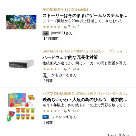
空の軌跡 the 1st [Steam版]
ストーリーはそのままにゲームシステムを現代化
シリーズ開始から20年以上経過して、今なおシリーズの完結が見えてこない日本ファルコムのストーリーRPG、「英雄伝説軌跡シリーズ」。シリーズ...
7
2
jive9821さん
14時間前
StoreEver LTO6 Ultrium 6250 SASテープドライブ(内蔵型)
ハードウェア的な冗長化対策
接続形式が違うが、同じメーカーの同じ型番を導入しています。製品としてのレビューは下記の方で行っています。いざ使おうとしたときに故障�...
7
4
かもみーるさん
2日前
ハズブロ(HASBRO) 約56g 8色入りレインボーカラーのプレイ・ドー、新学期用品、2才以上のプリスクールの子供向け、子供向けのアート&クラフト 粘土 ねんど、こどもの日、子供の日プレゼント
映画ちいかわ・人魚の島のひみつ 魅力的なビラン：セイレーンを造ってみた
もう１年以上、釣り銭トレイの上で異彩を放ってくれたミャクミャクのマグネット 映画ちいかわ人魚の島のひみつを鑑賞後、素敵なビランのセイ...
5
0
フェレンギさん
2日前
もっと見る