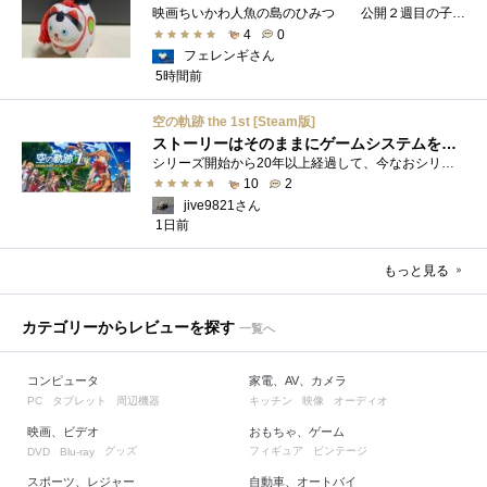
映画ちいかわ人魚の島のひみつ 公開２週目の子どもさんの来場が制限されているレイトショーでも満席でしたし新たにボンドロシールの来場�...
4
0
フェレンギさん
5時間前
空の軌跡 the 1st [Steam版]
ストーリーはそのままにゲームシステムを現代化
シリーズ開始から20年以上経過して、今なおシリーズの完結が見えてこない日本ファルコムのストーリーRPG、「英雄伝説軌跡シリーズ」。シリーズ...
10
2
jive9821さん
1日前
もっと見る
カテゴリーからレビューを探す
一覧へ
コンピュータ
家電、AV、カメラ
タブレット
周辺機器
キッチン
映像
オーディオ
PC
映画、ビデオ
おもちゃ、ゲーム
グッズ
フィギュア
ビンテージ
DVD
Blu-ray
スポーツ、レジャー
自動車、オートバイ