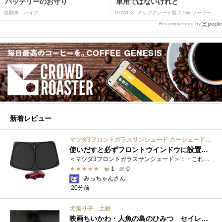
バッテリーのお守り
車用ではないけれど
自動車、バイク
POWOXI アップグレード版 7.5W ソーラーバッテリートリクルチャージャーメンテナー 12V ポータブル防水ソーラーパネル トリクル充電キット 車、自動車、オートバイ、ボート、マリン、RV、トレーラー、スノーモービルなど用
Recommended by
新着レビュー
マツダ3フロントガラスサンシェード カーシェード 車用 フロントウィンドウさんしえーど 遮光 断熱 カスタムパーツ 車種専用設計 折り畳み式 取付簡単 収納袋付き
使いだすと必ずフロントウインドウに設置する習慣がつきます
＜マツダ3フロントガラスサンシェード＞：・これまで使用していたサンシェードでも使用できるのですが、車内に蛇腹に畳んだサンシェード は�...
1
0
みっちゃんさん
20分前
犬張り子 土鈴
映画ちいかわ・人魚の島のひみつ セイレーンのモデルは犬だった？