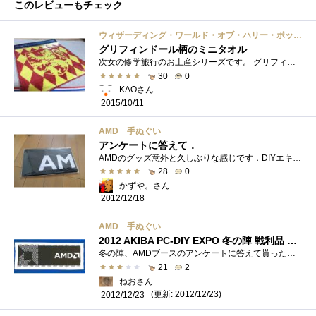
このレビューもチェック
ウィザーディング・ワールド・オブ・ハリー・ポッター ダービシュ・アンド・バングズ ジャガードミニタオル(ハンドタオル) グリフィンドール
グリフィンドール柄のミニタオル
次女の修学旅行のお土産シリーズです。 グリフィンドール柄のミニタオルです。長女とお揃いでもらいました。厚手のタオルハンカチです。表は...
30
0
KAOさん
2015/10/11
AMD 手ぬぐい
アンケートに答えて．
AMDのグッズ意外と久しぶりな感じです．DIYエキスポでもらいました．
28
0
かずや。さん
2012/12/18
AMD 手ぬぐい
2012 AKIBA PC-DIY EXPO 冬の陣 戦利品 その17
冬の陣、AMDブースのアンケートに答えて貰ったものなんだけど・・・これって、どんな使い途があるんだろうか・・・ タペストリー？
21
2
ねおさん
(更新: 2012/12/23)
2012/12/23