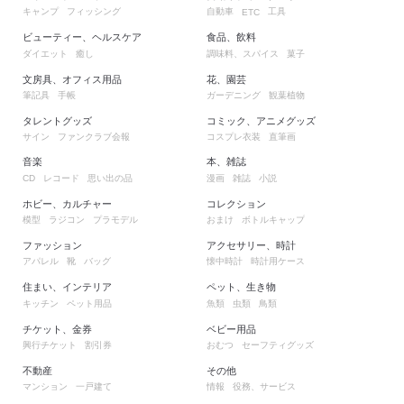
キャンプ
フィッシング
自動車
工具
ETC
ビューティー、ヘルスケア
食品、飲料
ダイエット
癒し
調味料、スパイス
菓子
文房具、オフィス用品
花、園芸
筆記具
手帳
ガーデニング
観葉植物
タレントグッズ
コミック、アニメグッズ
サイン
ファンクラブ会報
コスプレ衣装
直筆画
音楽
本、雑誌
レコード
思い出の品
漫画
雑誌
小説
CD
ホビー、カルチャー
コレクション
模型
ラジコン
プラモデル
おまけ
ボトルキャップ
ファッション
アクセサリー、時計
アパレル
靴
バッグ
懐中時計
時計用ケース
住まい、インテリア
ペット、生き物
キッチン
ペット用品
魚類
虫類
鳥類
チケット、金券
ベビー用品
興行チケット
割引券
おむつ
セーフティグッズ
不動産
その他
マンション
一戸建て
情報
役務、サービス