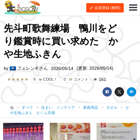
会員登録 (無料)
先斗町歌舞練場 鴨川をど
り鑑賞時に買い求めた か
や生地ふきん
by
フェレンギさん
(更新: 2026/05/14)
2026/05/14
161
9
COOL！
0
コメント
すべて
住まい、インテリア
家庭用品
タオル
か
や生地ふきん さくら京都