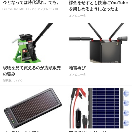
今となっては時代遅れ。でも。
課金をせずとも快適にYouTube
を楽しめるようになったよ
Lenovo Tab M10 HD(アイアングレー ) 10.1型 2GB/32GB/WiFi ZA
コンピュータ
現物を見て買えるのが店頭販売
地雷再び
の強み
コンピュータ
自動車、バイク