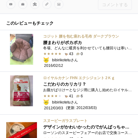
コメントする
このレビューもチェック
コジット 腰を包む座れる毛布 ダークブラウン
腰まわりがポカポカ
冬場、どんなに暖房を利かせていても腰回りは寒い感覚があり、なかなか暖まらないこともしばしば たとえ座椅子に座りコタツに入っていても腰...
43
0
bibirikotetuさん
2016/02/12
ロイヤルカナン FHN エクシジェント 2Ｋｇ
こだわりのカリカリ？
お腹がばりけーとなジジ用に購入し始めたロイヤルカナンですが味にうるさい華ちゃんには不評でなかなか2匹が共通するカリカリが見つからず「�...
41
6
bibirikotetuさん
(更新: 2012/03/03)
2012/03/03
スヌーピーガラスプレート
デザインがかわいかったのでがんばっちゃいました
ローソンのスヌーピーフェアーのお店で交換コースでもらえるスヌーピーガラスプレートです。シールを張り付けるシール台紙今回は対象商品と�...