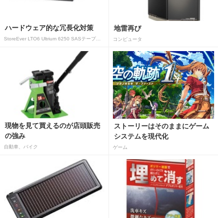
ハードウェア的な冗長化対策
地雷再び
StoreEver LTO6 Ultrium 6250 SASテープドライブ(内蔵型)
コンピュータ
現物を見て買えるのが店頭販売
ストーリーはそのままにゲーム
の強み
システムを現代化
自動車、バイク
ゲーム