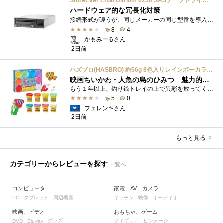
StoreEver LTO6 Ultrium 6250 SASテープドライブ(内蔵型)
ハードウェア的な冗長化対策
接続形式が違うが、同じメーカーの同じ型番を導入しています。製品としてのレビューは下記の方で行っています。いざ使おうとしたときに故障�...
8
4
かもみーるさん
2日前
ハズブロ(HASBRO) 約56g 8色入りレインボーカラーのプレイ・ドー、新学期用品、2才以上のプリスクールの子供向け、子供向けのアート&クラフト 粘土 ねんど、こどもの日、子供の日プレゼント
映画ちいかわ・人魚の島のひみつ 魅力的なビラン：セイレーンを造ってみた
もう１年以上、釣り銭トレイの上で異彩を放ってくれたミャクミャクのマグネット 映画ちいかわ人魚の島のひみつを鑑賞後、素敵なビランのセイ...
5
0
フェレンギさん
2日前
もっと見る
カテゴリーからレビューを探す
一覧へ
コンピュータ
家電、AV、カメラ
タブレット
周辺機器
キッチン
映像
オーディオ
PC
映画、ビデオ
おもちゃ、ゲーム
グッズ
フィギュア
ビンテージ
DVD
Blu-ray