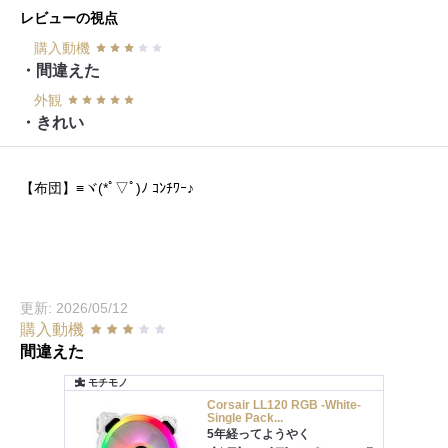
レビューの視点
購入動機
・間違えた
外観
・きれい
【布団】≡ヾ(*ﾟ▽ﾟ)ﾉ ｺﾝﾁﾜｰ♪
更新: 2026/05/12
購入動機
間違えた