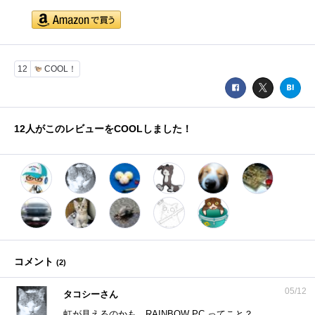
12
COOL！
12
人がこのレビューをCOOLしました！
コメント
(
2
)
05/12
タコシーさん
虹が見えるのかも RAINBOW PC ってこと？