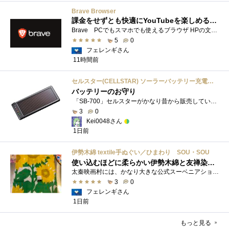
Brave Browser
課金をせずとも快適にYouTubeを楽しめるようになったよ
Brave PCでもスマホでも使えるブラウザ HPの文言は 広告やトラッカーがブロックされるから、訪問するサイトをよりすっきりした表示で閲覧でき�...
5
0
フェレンギさん
11時間前
セルスター(CELLSTAR) ソーラーバッテリー充電器 SB-700 DC12V専用
バッテリーのお守り
「SB-700」セルスターがかなり昔から販売しているソーラーチャージャーです。ガッツリ充電する用ではなく待機電力(暗電流って言うらしい)対策�...
3
0
Kei0048さん
1日前
伊勢木綿 textile手ぬぐい／ひまわり SOU・SOU
使い込むほどに柔らかい伊勢木綿と友禅染の発色を楽しむ
太秦映画村には、かなり大きな公式スーベニアショップの他にも、江戸時代の町家風の飲食店や土産物店が軒を連ねておりました。 何かよいもの...
3
0
フェレンギさん
1日前
もっと見る