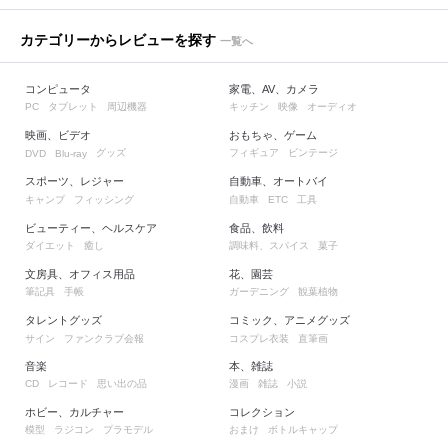
カテゴリーからレビューを探す
一覧へ
コンピュータ
家電、AV、カメラ
タブレット
周辺機器
キッチン
映像
オーディオ
PC
映画、ビデオ
おもちゃ、ゲーム
グッズ
フィギュア
ビンテージ
DVD
Blu-ray
スポーツ、レジャー
自動車、オートバイ
キャンプ
フィッシング
自動車
工具
ETC
ビューティー、ヘルスケア
食品、飲料
ダイエット
癒し
調味料、スパイス
菓子
文房具、オフィス用品
花、園芸
筆記具
手帳
ガーデニング
観葉植物
タレントグッズ
コミック、アニメグッズ
サイン
ファンクラブ会報
コスプレ衣装
直筆画
音楽
本、雑誌
レコード
思い出の品
漫画
雑誌
小説
CD
ホビー、カルチャー
コレクション
模型
ラジコン
プラモデル
おまけ
ボトルキャップ