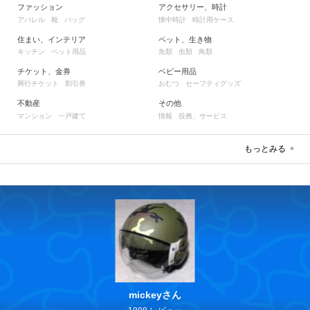
ファッション
アクセサリー、時計
アパレル
靴
バッグ
懐中時計
時計用ケース
住まい、インテリア
ペット、生き物
キッチン
ペット用品
魚類
虫類
鳥類
チケット、金券
ベビー用品
興行チケット
割引券
おむつ
セーフティグッズ
不動産
その他
マンション
一戸建て
情報
役務、サービス
もっとみる
mickeyさん