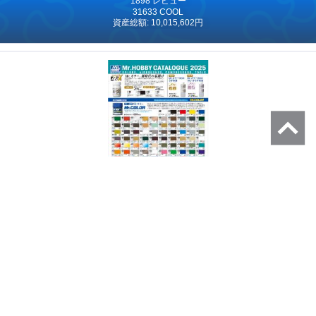
1898 レビュー
31633 COOL
資産総額: 10,015,602円
GSIクレオス総合カタログ2025
持ってる！
気になる！
持ってる人 (1)