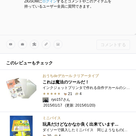
ZIGSOWに
ログイン
するとコメントやこのアイテムを
持っているユーザー全員に質問できます。
コメントする
このレビューもチェック
おうちdeデカール クリアータイプ
これは魔法のツールだ！
インクジェットプリンタで作れる自作デカールのシート。 使い方としては印刷シートにに鏡像(左右反転)で印刷→乾燥後保護フィルムを貼り→カ�...
21
4
ryo157さん
(更新: 2015/01/20)
2015/01/17
ミニバイス
玩具だけどなかなか良く出来ています...
ダイソーで購入したミニバイス 同じようなもの(と言うか同じもの ST-80で検索できます）が他の業者からも発売されています ミニバイスは小�...
20
4