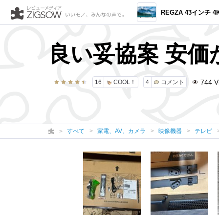
REGZA 43インチ 4K 液晶 43M550M スマート
良い妥協案 安価
744
V
16
COOL！
4
コメント
すべて
家電、AV、カメラ
映像機器
テレビ