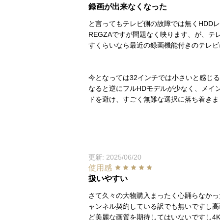
録画が出来なくなった
と言ってもテレビ側の故障では無くHDDレ
REGZAですが問題なく映ります、が、
すくらいなら最近の録画機能付きのテレビ
今となっては32インチでは小さいと感じ
なると逆にフルHDモデルが少なく、メイ
ドを避け、すごく無難な選択に落ち着きま
更新: 2025/06/20
使用感
扱いやすい
さて久々の大物購入まったく心踊らなかっ
ャンネル契約している訳でも無いですし高
ど美麗な画質を期待してはいないですし4