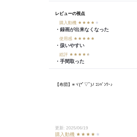
レビューの視点
購入動機
・録画が出来なくなった
使用感
・扱いやすい
総評
・手間取った
【布団】≡ヾ(*ﾟ▽ﾟ)ﾉ ｺﾝﾊﾞﾝﾜｰ♪
更新: 2025/06/19
購入動機