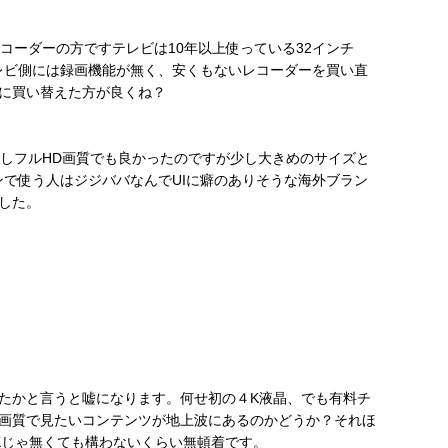
コーダーの方ですテレビは10年以上使っている32インチ
テレビ側には録画機能が無く、安くもないレコーダーを買い直
に買い替えた方が良くね？
るしフルHD画質でも良かったのですが少し大きめのサイズと
ンで使う人はジジババなんでUIに癖のありそうな海外ブラン
した。
たかと言うと嘘になります。何せ初の４K液晶、でも有料チ
画質で見たいコンテンツが地上波にあるのかどうか？それほ
Kじゃ無くても構わないくらい無頓着です。