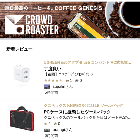
新着レビュー
UGREEN usbアダプタ usb コンセント AC式充電器 3.1A PSE認証済み 折りたたみ式プラグ 2ポート
丁度良い
【布団】≡ヾ(*ﾟ▽ﾟ)ﾉｺﾝﾊﾞﾝﾜｰ♪
1
0
supatinさん
5時間前
クニペックス KNIPEX 002111LE ツールバッグ
PCケースに擬態したツールバック
クニペックスのツールバック見た目はノートPCのバックみたい。中には工具を入れるポケットや工具を固定するゴムバンドが付いています。
2
0
araragiさん
6時間前