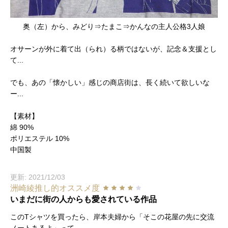
奥（左）から、みどり⇒たまこ⇒かんなの主人公格3人娘
オサーンが外に着て出（られ）る柄ではないが、記念＆支援とし
て...
でも、あの「懐かしい」感じの商店街は、長く続いて欲しいな
ー...
【素材】
綿 90%
ポリエステル 10%
中国製
更新: 2021/12/03
洲崎綾推し的オススメ度
いまだに街の人からも愛されている作品
このTシャツを買ったら、岸本夫婦から「そこの花屋の先に交流