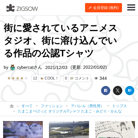
会員登録 (無料)
街に愛されているアニメス
タジオ、街に溶け込んでい
る作品の公認Tシャツ
by
cybercatさん
(更新: 2022/01/02)
2021/12/03
344
12
COOL！
0
コメント
すべて
ファッション
アパレル（男性用）
トップス
たまこまーけっと オリジナルTシャツ たまこ・みどり・かんな