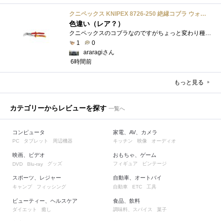
クニペックス KNIPEX 8726-250 絶縁コブラ ウォーターポンププライヤー 1000V
色違い（レア？）
クニペックスのコブラなのですがちょっと変わり種の電気工事用の絶縁コブラになります。グリップ部分が絶縁仕様になっているだけで普通の用�...
1
0
araragiさん
6時間前
もっと見る
カテゴリーからレビューを探す
一覧へ
コンピュータ
家電、AV、カメラ
タブレット
周辺機器
キッチン
映像
オーディオ
PC
映画、ビデオ
おもちゃ、ゲーム
グッズ
フィギュア
ビンテージ
DVD
Blu-ray
スポーツ、レジャー
自動車、オートバイ
キャンプ
フィッシング
自動車
工具
ETC
ビューティー、ヘルスケア
食品、飲料
ダイエット
癒し
調味料、スパイス
菓子