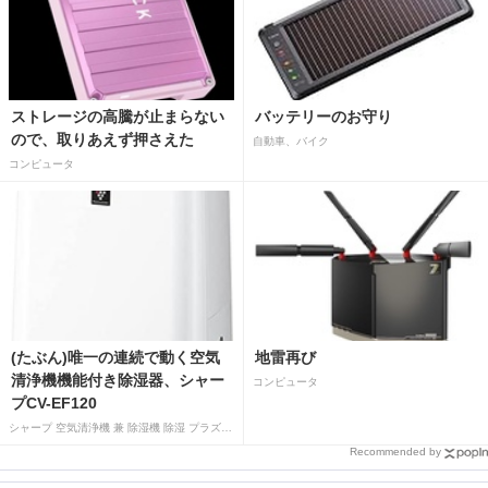
ストレージの高騰が止まらない
バッテリーのお守り
ので、取りあえず押さえた
自動車、バイク
コンピュータ
(たぶん)唯一の連続で動く空気
地雷再び
清浄機機能付き除湿器、シャー
コンピュータ
プCV-EF120
シャープ 空気清浄機 兼 除湿機 除湿 プラズマクラスター 7000 除湿 12L 空気清浄 15畳 ホワイト CV-EF120-W
Recommended by