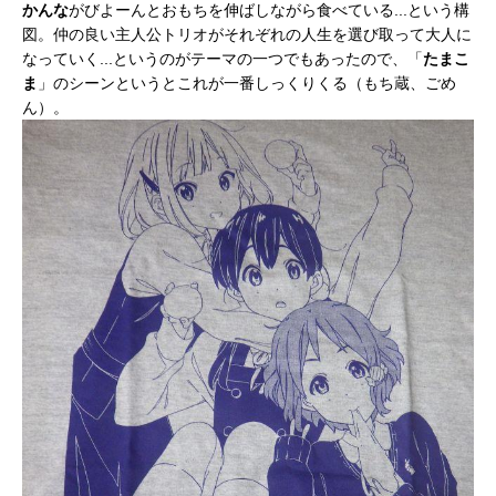
かんな
がびよーんとおもちを伸ばしながら食べている...という構
図。仲の良い主人公トリオがそれぞれの人生を選び取って大人に
なっていく...というのがテーマの一つでもあったので、「
たまこ
ま
」のシーンというとこれが一番しっくりくる（もち蔵、ごめ
ん）。