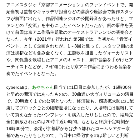
アニメスタジオ「京都アニメーション」のファンイベントで、開
始当初は監督やキャラデザ担当などの講演や座談会で製作スタッ
フが前面に出たり、作品関連ラジオの公開録音があったりと、フ
ァンとの「交流」を中心にしたイベントだったが、例の事件を受
けて前回は京アニ作品主題歌のオーケストラアレンジの演奏会と
なった。今年（2021年）行われた第5回では、当初から「音楽イ
ベント」として企画されたが、1～3回と違って、スタッフ側の出
演は挨拶なども含み全くなく、主題歌を担当したヴォーカリスト
や、関係曲を歌唱したアニメのキャスト、劇中音楽を手がけたア
ーティストなどが、2日間にわたり京アニ作品にまつわる音楽を
奏でたイベントとなった。
cybercatは、
あやちゃん
目当てに1日目に参加したが、16時30分
と早めの開演ではあったものの、30曲近い大ヴォリュームの演目
で、20時近くまでの公演となった。終演後も、感染拡大防止に配
慮してブロックごとの段階退場になったり、入場時には混雑して
いて買えなかったパンフレットを購入したりもしたので、結局完
全に解放されたのは20時半近い時間。もともと終演予定時刻が
19時30分で、会場が京都駅からは少々離れたロームシアター京
都であったりもしたので、当日中に帰宅するのは難しいと判断