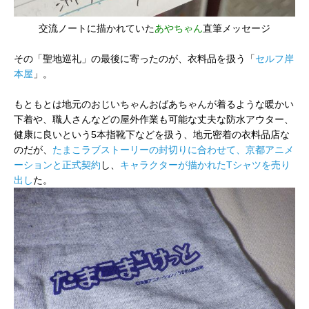
交流ノートに描かれていた
あやちゃん
直筆メッセージ
その「聖地巡礼」の最後に寄ったのが、衣料品を扱う「
セルフ岸
本屋
」。
もともとは地元のおじいちゃんおばあちゃんが着るような暖かい
下着や、職人さんなどの屋外作業も可能な丈夫な防水アウター、
健康に良いという5本指靴下などを扱う、地元密着の衣料品店な
のだが、
たまこラブストーリーの封切りに合わせて、京都アニメ
ーションと正式契約
し、
キャラクターが描かれたTシャツを売り
出し
た。