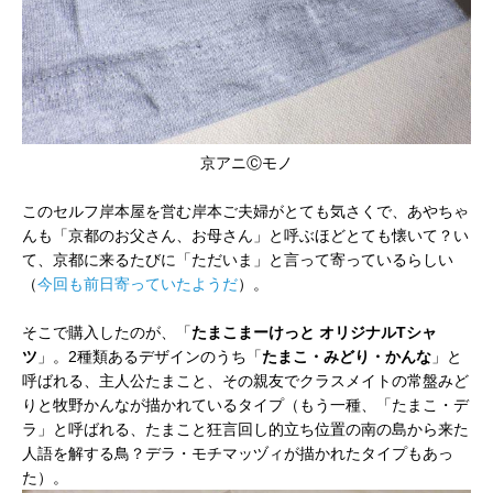
京アニⒸモノ
このセルフ岸本屋を営む岸本ご夫婦がとても気さくで、あやちゃ
んも「京都のお父さん、お母さん」と呼ぶほどとても懐いて？い
て、京都に来るたびに「ただいま」と言って寄っているらしい
（
今回も前日寄っていたようだ
）。
そこで購入したのが、「
たまこまーけっと オリジナルTシャ
ツ
」。2種類あるデザインのうち「
たまこ・みどり・かんな
」と
呼ばれる、主人公たまこと、その親友でクラスメイトの常盤みど
りと牧野かんなが描かれているタイプ（もう一種、「たまこ・デ
ラ」と呼ばれる、たまこと狂言回し的立ち位置の南の島から来た
人語を解する鳥？デラ・モチマッヅィが描かれたタイプもあっ
た）。