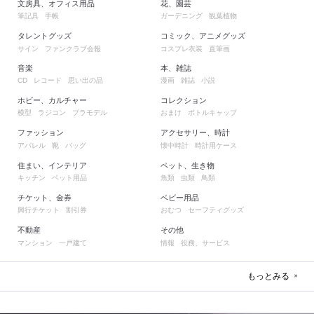
文房具、オフィス用品
花、園芸
筆記具
手帳
ガーデニング
観葉植物
タレントグッズ
コミック、アニメグッズ
サイン
ファンクラブ会報
コスプレ衣装
直筆画
音楽
本、雑誌
レコード
思い出の品
漫画
雑誌
小説
CD
ホビー、カルチャー
コレクション
模型
ラジコン
プラモデル
おまけ
ボトルキャップ
ファッション
アクセサリー、時計
アパレル
靴
バッグ
懐中時計
時計用ケース
住まい、インテリア
ペット、生き物
キッチン
ペット用品
魚類
虫類
鳥類
チケット、金券
ベビー用品
興行チケット
割引券
おむつ
セーフティグッズ
不動産
その他
マンション
一戸建て
情報
役務、サービス
もっとみる