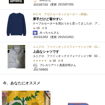
KAOさん
(更新: 2015/07/20)
2015/07/20
ＭＥＮ アゼクルーネックセーター（長袖）
厚手だけど着やすい
ケーブルセーターを買おうかと思ってましたが、アゼクルーネックセーターの方にしちゃいました。ユニクロにしては、少し厚手のタイプですね�...
19
0
みっちゃんさん
(更新: 2015/12/02)
2015/12/02
ユニクロ ファインオックスフォードシャツM 02Light Gray
上品なシャツです
ユニクロ ファインオックスフォードシャツM 02Light Grayオフィスカジュアルな職場に移動しまして、仕方なくスーツから明るい色のシャツとス�...
18
0
プレカリアート真面目明さん
2017/09/05
今、あなたにオススメ