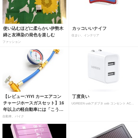
使い込むほどに柔らかい伊勢木
カッコいいナイフ
綿と友禅染の発色を楽しむ
住まい、インテリア
ファッション
【レビュー:YIYI カーエアコン
丁度良い
チャージホースガスセット】16
UGREEN usbアダプタ usb コンセント AC式充電器 3.1A PSE認証済み 折りたたみ式プラグ 2ポート
年以上の軽自動車には「こうか
はばつぐんだ」が…
自動車、バイク