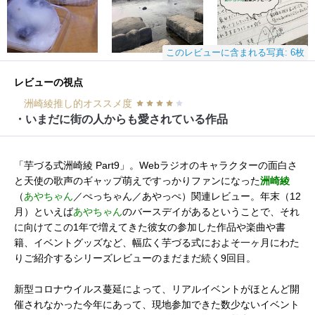
このレビューに含まれる写真: 6枚
レビューの視点
洲崎綾推し的オススメ度
・いまだに街の人からも愛されている作品
「芋づる式洲崎綾 Part9」。Webラジオのキャラクターの面白さ
と天使の歌声のギャップ萌えですっかりファンになった
洲崎綾
（
あやちゃん
／ぺっちゃん／あやっぺ）関連レビュー。年末（12
月）といえば
あやちゃん
のバースデイがあるということで、それ
に向けてこの1年で増えてきた彼女の参加した作品や楽曲や書
籍、イベントグッズなど、幅広く芋づる式におよそ一ヶ月にわた
りご紹介するシリーズレビューのまだまだ続く9回目。
新型コロナウイルス蔓延によって、リアルイベントがほとんど開
催されなかった今年にあって、現地参加できた数少ないイベント