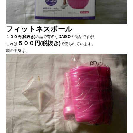
フィットネスボール
１００円(税抜き)
の品で有名な
DAISO
の商品ですが、
５００円(税抜き)
これは
で売られています。
箱の中身は、