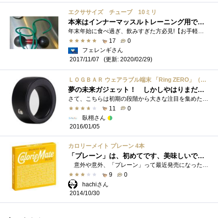
エクササイズ チューブ 10ミリ
本来はインナーマッスルトレーニング用ですが
年末年始に食べ過ぎ、飲みすぎた方必見!【お手軽に運動不足を解消しよう「ヘルスケア」のレビュー大募集】 ZIGSOWさんではスマートウォッチ、�...
17
0
フェレンギさん
(更新: 2020/02/29)
2017/11/07
ＬＯＧＢＡＲ ウェアラブル端末 「Ring ZERO」（Sサイズ） R001-PB01 ブラック
夢の未来ガジェット！ しかしやはりまだ。。。
さて、こちらは初期の段階から大きな注目を集めたプロダクトですね。 私自身Kickstarterの時から支援していたため初期型も持っています。 初期�...
11
0
臥栩さん
2016/01/05
カロリーメイト プレーン 4本
「プレーン」は、初めてです、美味しいです！
意外や意外、「プレーン」って最近発売になったんですね？今まで「プレーン」と思っていたのが「チーズ味」だったらしいです。 さっ�...
9
0
hachiさん
2014/10/30