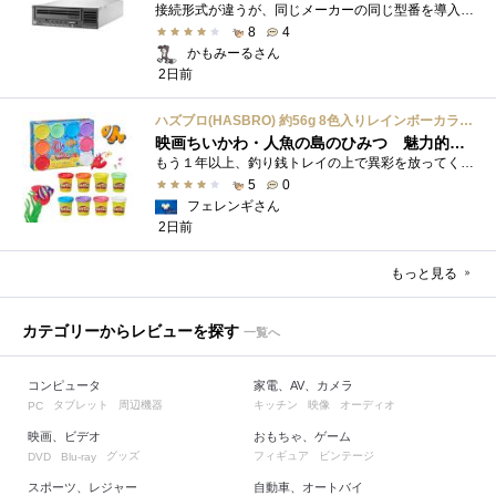
接続形式が違うが、同じメーカーの同じ型番を導入しています。製品としてのレビューは下記の方で行っています。いざ使おうとしたときに故障�...
8
4
かもみーるさん
2日前
ハズブロ(HASBRO) 約56g 8色入りレインボーカラーのプレイ・ドー、新学期用品、2才以上のプリスクールの子供向け、子供向けのアート&クラフト 粘土 ねんど、こどもの日、子供の日プレゼント
映画ちいかわ・人魚の島のひみつ 魅力的なビラン：セイレーンを造ってみた
もう１年以上、釣り銭トレイの上で異彩を放ってくれたミャクミャクのマグネット 映画ちいかわ人魚の島のひみつを鑑賞後、素敵なビランのセイ...
5
0
フェレンギさん
2日前
もっと見る
カテゴリーからレビューを探す
一覧へ
コンピュータ
家電、AV、カメラ
タブレット
周辺機器
キッチン
映像
オーディオ
PC
映画、ビデオ
おもちゃ、ゲーム
グッズ
フィギュア
ビンテージ
DVD
Blu-ray
スポーツ、レジャー
自動車、オートバイ