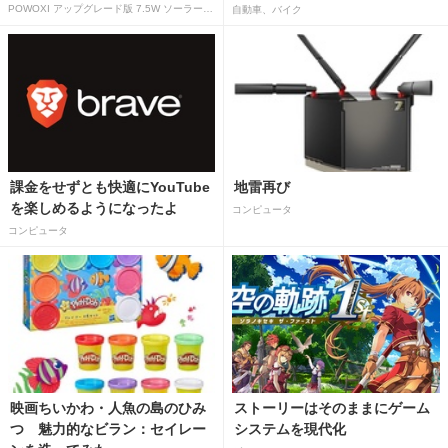
POWOXI アップグレード版 7.5W ソーラーバッテリートリクルチャージャーメンテナー 12V ポータブル防水ソーラーパネル トリクル充電キット 車、自動車、オートバイ、ボート、マリン、RV、トレーラー、スノーモービルなど用
自動車、バイク
課金をせずとも快適にYouTube
地雷再び
を楽しめるようになったよ
コンピュータ
コンピュータ
映画ちいかわ・人魚の島のひみ
ストーリーはそのままにゲーム
つ 魅力的なビラン：セイレー
システムを現代化