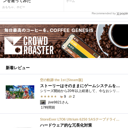
ンを造ってみた
ゲーム
おもちゃ、ホビー
Recommended by
新着レビュー
空の軌跡 the 1st [Steam版]
ストーリーはそのままにゲームシステムを現代化
シリーズ開始から20年以上経過して、今なおシリーズの完結が見えてこない日本ファルコムのストーリーRPG、「英雄伝説軌跡シリーズ」。シリーズ...
9
2
jive9821さん
17時間前
StoreEver LTO6 Ultrium 6250 SASテープドライブ(内蔵型)
ハードウェア的な冗長化対策