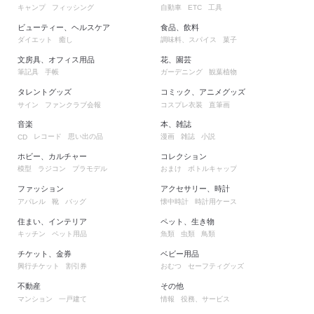
キャンプ
フィッシング
自動車
工具
ETC
ビューティー、ヘルスケア
食品、飲料
ダイエット
癒し
調味料、スパイス
菓子
文房具、オフィス用品
花、園芸
筆記具
手帳
ガーデニング
観葉植物
タレントグッズ
コミック、アニメグッズ
サイン
ファンクラブ会報
コスプレ衣装
直筆画
音楽
本、雑誌
レコード
思い出の品
漫画
雑誌
小説
CD
ホビー、カルチャー
コレクション
模型
ラジコン
プラモデル
おまけ
ボトルキャップ
ファッション
アクセサリー、時計
アパレル
靴
バッグ
懐中時計
時計用ケース
住まい、インテリア
ペット、生き物
キッチン
ペット用品
魚類
虫類
鳥類
チケット、金券
ベビー用品
興行チケット
割引券
おむつ
セーフティグッズ
不動産
その他
マンション
一戸建て
情報
役務、サービス