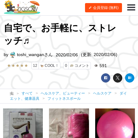
会員登録 (無料)
自宅で、お手軽に、ストレ
ッチ♬
by
toshi_wanganさん
(更新: 2020/02/06)
2020/02/06
591
12
COOL！
0
コメント
すべて
ヘルスケア、ビューティー
ヘルスケア
ダイ
エット、健康器具
フィットネスボール