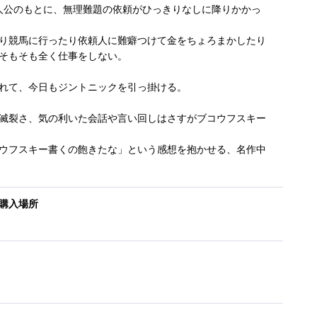
主人公のもとに、無理難題の依頼がひっきりなしに降りかかっ
り競馬に行ったり依頼人に難癖つけて金をちょろまかしたり
そもそも全く仕事をしない。
れて、今日もジントニックを引っ掛ける。
滅裂さ、気の利いた会話や言い回しはさすがブコウフスキー
ウフスキー書くの飽きたな」という感想を抱かせる、名作中
購入場所