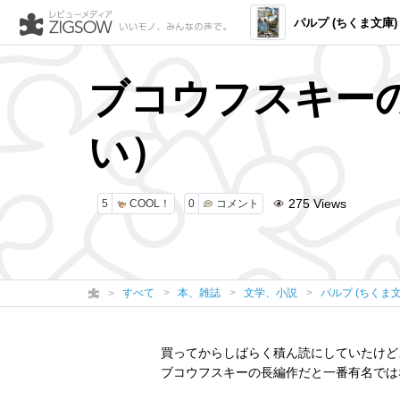
パルプ (ちくま文庫)
ブコウフスキー
い）
275
Views
5
COOL！
0
コメント
すべて
本、雑誌
文学、小説
パルプ (ちくま文
買ってからしばらく積ん読にしていたけど
ブコウフスキーの長編作だと一番有名では