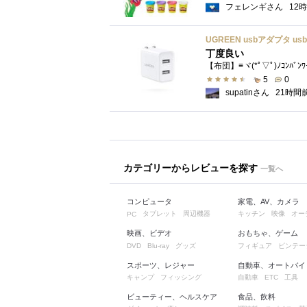
フェレンギさん
12
丁度良い
【布団】≡ヾ(*ﾟ▽ﾟ)ﾉｺﾝﾊﾞﾝ
5
0
supatinさん
21時間
カテゴリーからレビューを探す
一覧へ
コンピュータ
家電、AV、カメラ
タブレット
周辺機器
キッチン
映像
オー
PC
映画、ビデオ
おもちゃ、ゲーム
グッズ
フィギュア
ビンテー
DVD
Blu-ray
スポーツ、レジャー
自動車、オートバイ
キャンプ
フィッシング
自動車
工具
ETC
ビューティー、ヘルスケア
食品、飲料