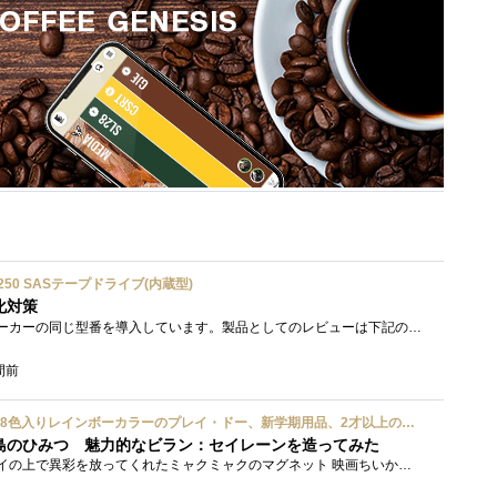
ium 6250 SASテープドライブ(内蔵型)
化対策
接続形式が違うが、同じメーカーの同じ型番を導入しています。製品としてのレビューは下記の方で行っています。いざ使おうとしたときに故障�...
間前
ハズブロ(HASBRO) 約56g 8色入りレインボーカラーのプレイ・ドー、新学期用品、2才以上のプリスクールの子供向け、子供向けのアート&クラフト 粘土 ねんど、こどもの日、子供の日プレゼント
島のひみつ 魅力的なビラン：セイレーンを造ってみた
もう１年以上、釣り銭トレイの上で異彩を放ってくれたミャクミャクのマグネット 映画ちいかわ人魚の島のひみつを鑑賞後、素敵なビランのセイ...