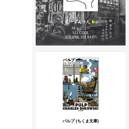
むーすんさん
39 レビュー
511 COOL
資産総額: 101,643円
パルプ (ちくま文庫)