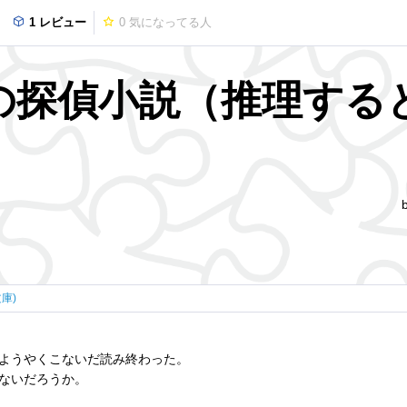
1 レビュー
0
気になってる人
の探偵小説（推理する
庫)
ようやくこないだ読み終わった。
ないだろうか。