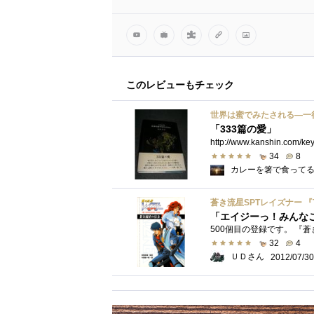
このレビューもチェック
世界は蜜でみたされる―一
「333篇の愛」
34
8
カレーを箸で食って
蒼き流星SPTレイズナー 『TH
「エイジーっ！みんな
32
4
ＵＤさん
2012/07/30