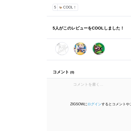
5
COOL！
5
人がこのレビューをCOOLしました！
コメント
(
0
)
ZIGSOWに
ログイン
するとコメントや