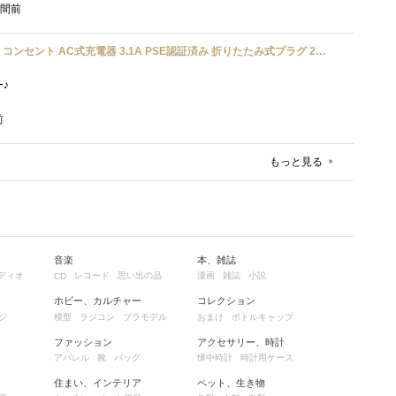
時間前
UGREEN usbアダプタ usb コンセント AC式充電器 3.1A PSE認証済み 折りたたみ式プラグ 2ポート
ﾜｰ♪
前
もっと見る
音楽
本、雑誌
ディオ
レコード
思い出の品
漫画
雑誌
小説
CD
ホビー、カルチャー
コレクション
ジ
模型
ラジコン
プラモデル
おまけ
ボトルキャップ
ファッション
アクセサリー、時計
アパレル
靴
バッグ
懐中時計
時計用ケース
住まい、インテリア
ペット、生き物