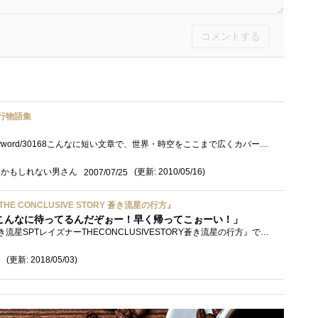
コメントする
行物語集
http://www.kanshin.com/keyword/30168こんなに短い文章で、世界・時空をここまで広くカバーできるなんて奇跡です。「夢遊病者の青年が夜の廃墟をさまよ�...
るかもしれない男さん
(更新: 2010/05/16)
2007/07/25
E CONCLUSIVE STORY 蒼き流星の行方』
こんなに待ってるんだぞぉー！早く帰ってこぉーい！」
500個目の登録です。 『蒼き流星SPTレイズナーTHECONCLUSIVESTORY蒼き流星の行方』です。 監修：高橋良輔監督、著：竹田裕一郎
(更新: 2018/05/03)