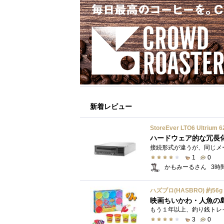
新着レビュー
StoreEver LTO6 Ultr
ハードウェア的な冗長
1
0
かもみーるさん
3時
映画ちいかわ・人魚の
3
0