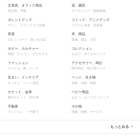
文房具、オフィス用品
花、園芸
筆記具
手帳
ガーデニング
観葉植物
タレントグッズ
コミック、アニメグッズ
サイン
ファンクラブ会報
コスプレ衣装
直筆画
音楽
本、雑誌
レコード
思い出の品
漫画
雑誌
小説
CD
ホビー、カルチャー
コレクション
模型
ラジコン
プラモデル
おまけ
ボトルキャップ
ファッション
アクセサリー、時計
アパレル
靴
バッグ
懐中時計
時計用ケース
住まい、インテリア
ペット、生き物
キッチン
ペット用品
魚類
虫類
鳥類
チケット、金券
ベビー用品
興行チケット
割引券
おむつ
セーフティグッズ
不動産
その他
マンション
一戸建て
情報
役務、サービス
もっとみる