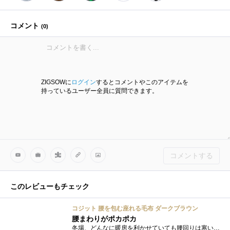
コメント
(
0
)
ZIGSOWに
ログイン
するとコメントやこのアイテムを
持っているユーザー全員に質問できます。
コメントする
このレビューもチェック
コジット 腰を包む座れる毛布 ダークブラウン
腰まわりがポカポカ
冬場、どんなに暖房を利かせていても腰回りは寒い感覚があり、なかなか暖まらないこともしばしば たとえ座椅子に座りコタツに入っていても腰...