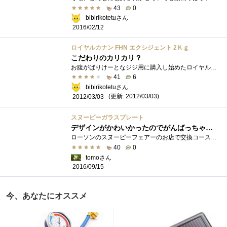
43
0
bibirikotetuさん
2016/02/12
ロイヤルカナン FHN エクシジェント 2Ｋｇ
こだわりのカリカリ？
お腹がばりけーとなジジ用に購入し始めたロイヤルカナンですが味にうるさい華ちゃんには不評でなかなか2匹が共通するカリカリが見つからず「�...
41
6
bibirikotetuさん
(更新: 2012/03/03)
2012/03/03
スヌーピーガラスプレート
デザインがかわいかったのでがんばっちゃいました
ローソンのスヌーピーフェアーのお店で交換コースでもらえるスヌーピーガラスプレートです。シールを張り付けるシール台紙今回は対象商品と�...
40
0
tomoさん
2016/09/15
今、あなたにオススメ