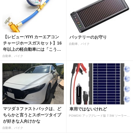
【レビュー:YIYI カーエアコン
バッテリーのお守り
チャージホースガスセット】16
自動車、バイク
年以上の軽自動車には「こうか
はばつぐんだ」が…
自動車、バイク
マツダ３ファストバックは、ど
車用ではないけれど
ちらかと言うとスポーツタイプ
POWOXI アップグレード版 7.5W ソーラーバッテリートリクルチャージャーメンテナー 12V ポータブル防水ソーラーパネル トリクル充電キット 車、自動車、オートバイ、ボート、マリン、RV、トレーラー、スノーモービルなど用
が好きな人向けかな
自動車、バイク