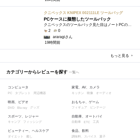
クニペックス KNIPEX 002111LE ツールバッグ
PCケースに擬態したツールバック
クニペックスのツールバック見た目はノートPCのバックみたい。中には工具を入れるポケットや工具を固定するゴムバンドが付いています。
2
0
araragiさん
19時間前
もっと見る
カテゴリーからレビューを探す
一覧へ
コンピュータ
家電、AV、カメラ
タブレット
周辺機器
キッチン
映像
オーディオ
PC
映画、ビデオ
おもちゃ、ゲーム
グッズ
フィギュア
ビンテージ
DVD
Blu-ray
スポーツ、レジャー
自動車、オートバイ
キャンプ
フィッシング
自動車
工具
ETC
ビューティー、ヘルスケア
食品、飲料
ダイエット
癒し
調味料、スパイス
菓子