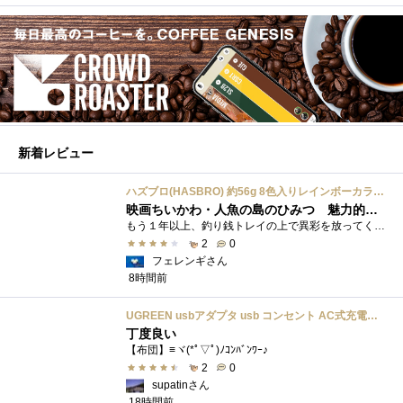
新着レビュー
ハズブロ(HASBRO) 約56g 8色入りレインボーカラーのプレイ・ドー、新学期用品、2才以上のプリスクールの子供向け、子供向けのアート&クラフト 粘土 ねんど、こどもの日、子供の日プレゼント
映画ちいかわ・人魚の島のひみつ 魅力的なビラン：セイレーンを造ってみた
もう１年以上、釣り銭トレイの上で異彩を放ってくれたミャクミャクのマグネット 映画ちいかわ人魚の島のひみつを鑑賞後、素敵なビランのセイ...
2
0
フェレンギさん
8時間前
UGREEN usbアダプタ usb コンセント AC式充電器 3.1A PSE認証済み 折りたたみ式プラグ 2ポート
丁度良い
【布団】≡ヾ(*ﾟ▽ﾟ)ﾉｺﾝﾊﾞﾝﾜｰ♪
2
0
supatinさん
18時間前