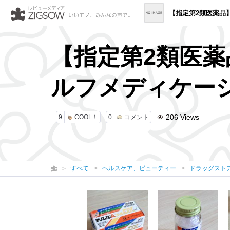
【指定第2類医薬品】新ルルAゴールドDX ※セ
【指定第2類医薬
ルフメディケー
206
Views
9
COOL！
0
コメント
すべて
ヘルスケア、ビューティー
ドラッグスト