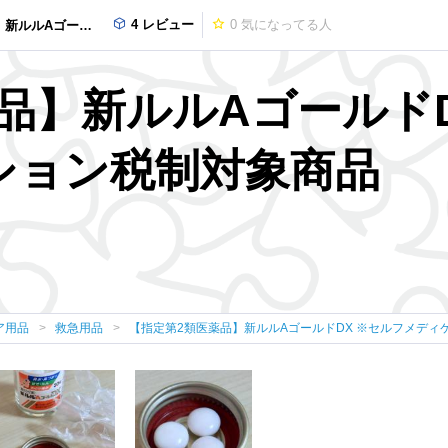
4 レビュー
0
気になってる人
ルフメディケーション税制対象商品
品】新ルルAゴールドDX
ション税制対象商品
ア用品
救急用品
【指定第2類医薬品】新ルルAゴールドDX ※セルフメディ