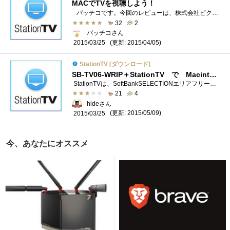
MACでTVを視聴しよう！
パッチコです。今回のレビューは、株式会社ピクセラのStationTV®です。 StationTVは、対応テレビチューナーを接続することで、Macでもテレビ番�...
32
2
パッチコさん
(更新: 2015/04/05)
2015/03/25
StationTV [ダウンロード]
SB-TV06-WRIP＋StationTV で MacintoshでTVを視聴出来る
StationTVは、SoftBankSELECTIONエリアフリー録画対応デジタルTVチューナーPlusSB-TV06-WRIP に対応したMacintosh用の視聴ソフトウエアーになります ピクセ...
21
4
hideさん
(更新: 2015/05/09)
2015/03/25
今、あなたにオススメ