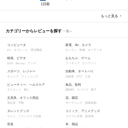
1日前
もっと見る
カテゴリーからレビューを探す
一覧へ
コンピュータ
家電、AV、カメラ
タブレット
周辺機器
キッチン
映像
オーディオ
PC
映画、ビデオ
おもちゃ、ゲーム
グッズ
フィギュア
ビンテージ
DVD
Blu-ray
スポーツ、レジャー
自動車、オートバイ
キャンプ
フィッシング
自動車
工具
ETC
ビューティー、ヘルスケア
食品、飲料
ダイエット
癒し
調味料、スパイス
菓子
文房具、オフィス用品
花、園芸
筆記具
手帳
ガーデニング
観葉植物
タレントグッズ
コミック、アニメグッズ
サイン
ファンクラブ会報
コスプレ衣装
直筆画
音楽
本、雑誌