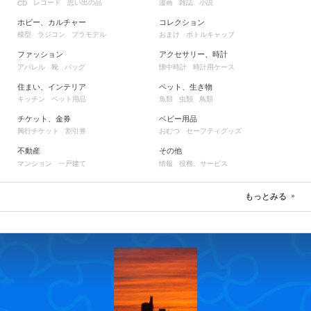
レコード
思い出の品
漫画
雑誌
小説
CD
ホビー、カルチャー
コレクション
模型
ラジコン
プラモデル
おまけ
ボトルキャップ
ファッション
アクセサリー、時計
アパレル
靴
バッグ
懐中時計
時計用ケース
住まい、インテリア
ペット、生き物
キッチン
ペット用品
魚類
虫類
鳥類
チケット、金券
ベビー用品
興行チケット
割引券
おむつ
セーフティグッズ
不動産
その他
マンション
一戸建て
情報
役務、サービス
もっとみる