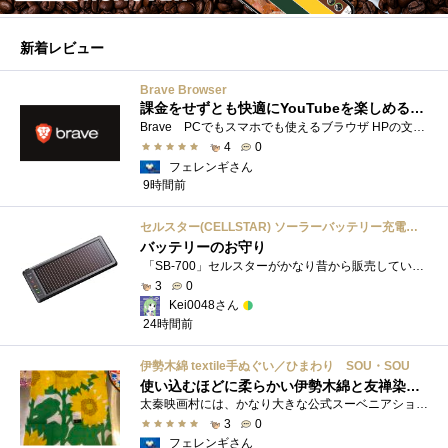
新着レビュー
Brave Browser
課金をせずとも快適にYouTubeを楽しめるようになったよ
Brave PCでもスマホでも使えるブラウザ HPの文言は 広告やトラッカーがブロックされるから、訪問するサイトをよりすっきりした表示で閲覧でき�...
4
0
フェレンギさん
9時間前
セルスター(CELLSTAR) ソーラーバッテリー充電器 SB-700 DC12V専用
バッテリーのお守り
「SB-700」セルスターがかなり昔から販売しているソーラーチャージャーです。ガッツリ充電する用ではなく待機電力(暗電流って言うらしい)対策�...
3
0
Kei0048さん
24時間前
伊勢木綿 textile手ぬぐい／ひまわり SOU・SOU
使い込むほどに柔らかい伊勢木綿と友禅染の発色を楽しむ
太秦映画村には、かなり大きな公式スーベニアショップの他にも、江戸時代の町家風の飲食店や土産物店が軒を連ねておりました。 何かよいもの...
3
0
フェレンギさん