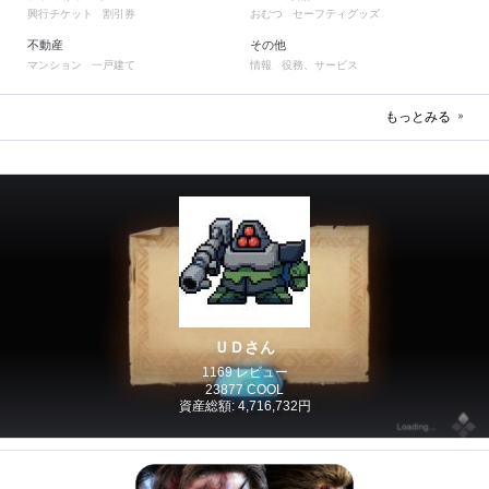
興行チケット
割引券
おむつ
セーフティグッズ
不動産
その他
マンション
一戸建て
情報
役務、サービス
もっとみる
ＵＤさん
1169 レビュー
23877 COOL
資産総額: 4,716,732円