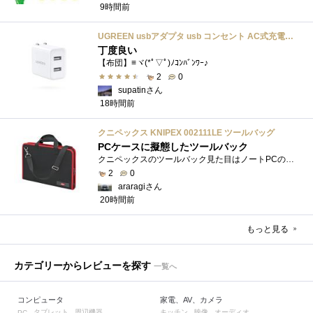
9時間前
UGREEN usbアダプタ usb コンセント AC式充電器 3.1A PSE認証済み 折りたたみ式プラグ 2ポート
丁度良い
【布団】≡ヾ(*ﾟ▽ﾟ)ﾉｺﾝﾊﾞﾝﾜｰ♪
2
0
supatinさん
18時間前
クニペックス KNIPEX 002111LE ツールバッグ
PCケースに擬態したツールバック
クニペックスのツールバック見た目はノートPCのバックみたい。中には工具を入れるポケットや工具を固定するゴムバンドが付いています。
2
0
araragiさん
20時間前
もっと見る
カテゴリーからレビューを探す
一覧へ
コンピュータ
家電、AV、カメラ
タブレット
周辺機器
キッチン
映像
オーディオ
PC