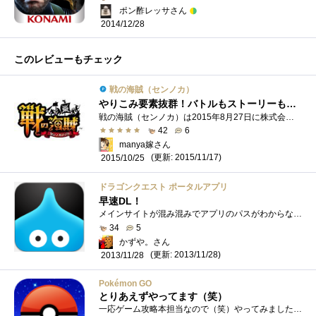
ポン酢レッサさん
2014/12/28
このレビューもチェック
戦の海賊（センノカ）
やりこみ要素抜群！バトルもストーリーも◎な海賊船団バトル！
戦の海賊（センノカ）は2015年8月27日に株式会社セガゲームスセガネットワークスカンパニーから正式サービスが開始されたiOS/Android対応のゲーム�...
42
6
manya嫁さん
(更新: 2015/11/17)
2015/10/25
ドラゴンクエスト ポータルアプリ
早速DL！
メインサイトが混み混みでアプリのパスがわからなくて結構困りました．パスがわかればすぐにDLして行けますね．さてさて，冒険の書を作ります...
34
5
かずや。さん
(更新: 2013/11/28)
2013/11/28
Pokémon GO
とりあえずやってます（笑）
一応ゲーム攻略本担当なので（笑）やってみました。なんか楽しいのはわかる。 ニュースでもいろいろ問題点とかやっていますね。安全にを付け...