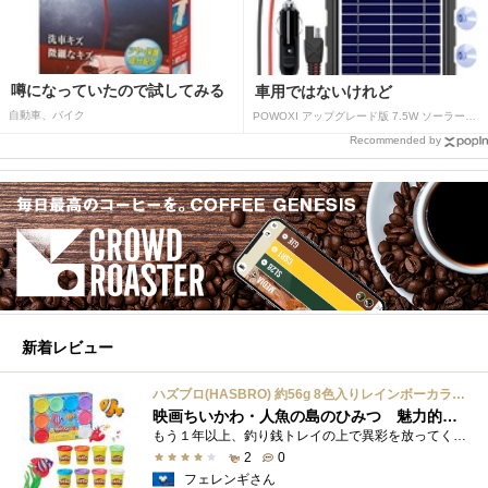
噂になっていたので試してみる
車用ではないけれど
自動車、バイク
POWOXI アップグレード版 7.5W ソーラーバッテリートリクルチャージャーメンテナー 12V ポータブル防水ソーラーパネル トリクル充電キット 車、自動車、オートバイ、ボート、マリン、RV、トレーラー、スノーモービルなど用
Recommended by
新着レビュー
ハズブロ(HASBRO) 約56g 8色入りレインボーカラーのプレイ・ドー、新学期用品、2才以上のプリスクールの子供向け、子供向けのアート&クラフト 粘土 ねんど、こどもの日、子供の日プレゼント
映画ちいかわ・人魚の島のひみつ 魅力的なビラン：セイレーンを造ってみた
もう１年以上、釣り銭トレイの上で異彩を放ってくれたミャクミャクのマグネット 映画ちいかわ人魚の島のひみつを鑑賞後、素敵なビランのセイ...
2
0
フェレンギさん