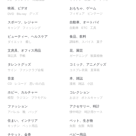
映画、ビデオ
おもちゃ、ゲーム
グッズ
フィギュア
ビンテージ
DVD
Blu-ray
スポーツ、レジャー
自動車、オートバイ
キャンプ
フィッシング
自動車
工具
ETC
ビューティー、ヘルスケア
食品、飲料
ダイエット
癒し
調味料、スパイス
菓子
文房具、オフィス用品
花、園芸
筆記具
手帳
ガーデニング
観葉植物
タレントグッズ
コミック、アニメグッズ
サイン
ファンクラブ会報
コスプレ衣装
直筆画
音楽
本、雑誌
レコード
思い出の品
漫画
雑誌
小説
CD
ホビー、カルチャー
コレクション
模型
ラジコン
プラモデル
おまけ
ボトルキャップ
ファッション
アクセサリー、時計
アパレル
靴
バッグ
懐中時計
時計用ケース
住まい、インテリア
ペット、生き物
キッチン
ペット用品
魚類
虫類
鳥類
チケット、金券
ベビー用品