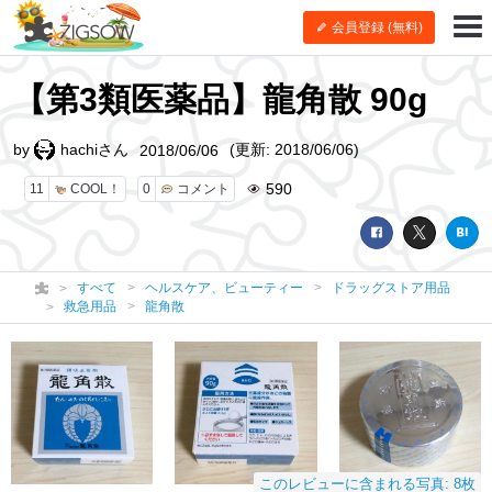
会員登録 (無料)
【第3類医薬品】龍角散 90g
by
hachiさん
(更新: 2018/06/06)
2018/06/06
590
11
COOL！
0
コメント
すべて
ヘルスケア、ビューティー
ドラッグストア用品
救急用品
龍角散
このレビューに含まれる写真: 8枚