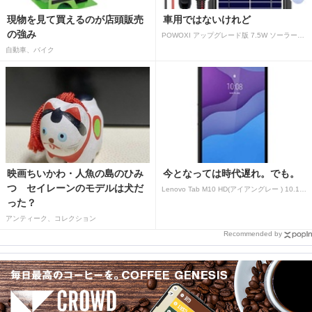
現物を見て買えるのが店頭販売
車用ではないけれど
の強み
POWOXI アップグレード版 7.5W ソーラーバッテリートリクルチャージャーメンテナー 12V ポータブル防水ソーラーパネル トリクル充電キット 車、自動車、オートバイ、ボート、マリン、RV、トレーラー、スノーモービルなど用
自動車、バイク
映画ちいかわ・人魚の島のひみ
今となっては時代遅れ。でも。
つ セイレーンのモデルは犬だ
Lenovo Tab M10 HD(アイアングレー ) 10.1型 2GB/32GB/WiFi ZA
った？
アンティーク、コレクション
Recommended by