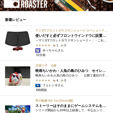
新着レビュー
マツダ3フロントガラスサンシェード カーシェード 車用 フロントウィンドウさんしえーど 遮光 断熱 カスタムパーツ 車種専用設計 折り畳み式 取付簡単 収納袋付き
使いだすと必ずフロントウインドウに設置する習慣がつきます
＜マツダ3フロントガラスサンシェード＞：・これまで使用していたサンシェードでも使用できるのですが、車内に蛇腹に畳んだサンシェード は�...
1
0
みっちゃんさん
52分前
犬張り子 土鈴
映画ちいかわ・人魚の島のひみつ セイレーンのモデルは犬だった？
映画ちいかわ人魚の島のひみつ 公開２週目の子どもさんの来場が制限されているレイトショーでも満席でしたし新たにボンドロシールの来場�...
4
0
フェレンギさん
6時間前
空の軌跡 the 1st [Steam版]
ストーリーはそのままにゲームシステムを現代化
シリーズ開始から20年以上経過して、今なおシリーズの完結が見えてこない日本ファルコムのストーリーRPG、「英雄伝説軌跡シリーズ」。シリーズ...