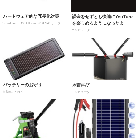
ハードウェア的な冗長化対策
課金をせずとも快適にYouTube
を楽しめるようになったよ
StoreEver LTO6 Ultrium 6250 SASテープドライブ(内蔵型)
コンピュータ
バッテリーのお守り
地雷再び
自動車、バイク
コンピュータ