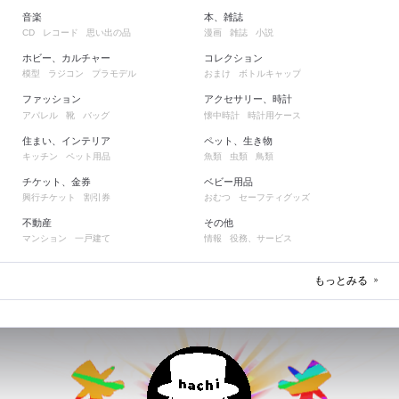
音楽
本、雑誌
レコード
思い出の品
漫画
雑誌
小説
CD
ホビー、カルチャー
コレクション
模型
ラジコン
プラモデル
おまけ
ボトルキャップ
ファッション
アクセサリー、時計
アパレル
靴
バッグ
懐中時計
時計用ケース
住まい、インテリア
ペット、生き物
キッチン
ペット用品
魚類
虫類
鳥類
チケット、金券
ベビー用品
興行チケット
割引券
おむつ
セーフティグッズ
不動産
その他
マンション
一戸建て
情報
役務、サービス
もっとみる