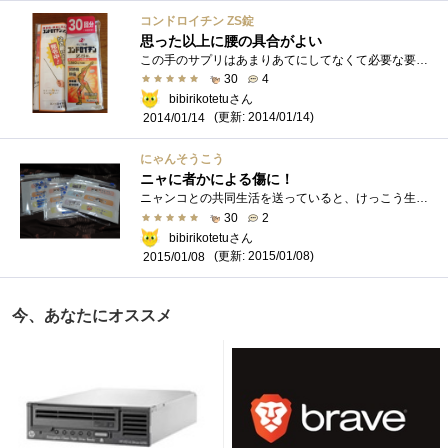
コンドロイチン ZS錠
思った以上に腰の具合がよい
この手のサプリはあまりあてにしてなくて必要な要素は食事なり運動なりで摂取するのがいつものことだったのですがさすがに腰だけでなく古傷�...
30
4
bibirikotetuさん
(更新: 2014/01/14)
2014/01/14
にゃんそうこう
ニャに者かによる傷に！
ニャンコとの共同生活を送っていると、けっこう生傷が絶えないので誤解の無いよう状況説明不要な絆創膏が必要かも？ｗ フェリシモ猫部 奥様�...
30
2
bibirikotetuさん
(更新: 2015/01/08)
2015/01/08
今、あなたにオススメ