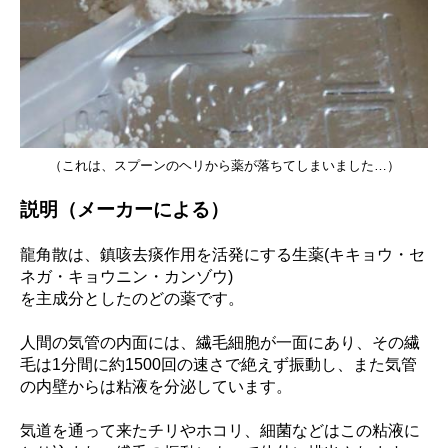
（これは、スプーンのヘリから薬が落ちてしまいました…）
説明（メーカーによる）
龍角散は、鎮咳去痰作用を活発にする生薬(キキョウ・セ
ネガ・キョウニン・カンゾウ)
を主成分としたのどの薬です。
人間の気管の内面には、繊毛細胞が一面にあり、その繊
毛は1分間に約1500回の
速さで絶えず振動し、また気管
の内壁からは粘液を分泌しています。
気道を通って来た
チリやホコリ、細菌などはこの粘液に