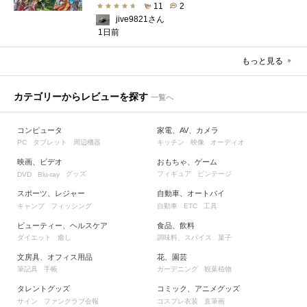
11
2
jive9821さん
1日前
もっと見る
カテゴリーからレビューを探す
一覧へ
コンピュータ
家電、AV、カメラ
タブレット
周辺機器
キッチン
映像
オーディオ
PC
映画、ビデオ
おもちゃ、ゲーム
グッズ
フィギュア
ビンテージ
DVD
Blu-ray
スポーツ、レジャー
自動車、オートバイ
キャンプ
フィッシング
自動車
工具
ETC
ビューティー、ヘルスケア
食品、飲料
ダイエット
癒し
調味料、スパイス
菓子
文房具、オフィス用品
花、園芸
筆記具
手帳
ガーデニング
観葉植物
タレントグッズ
コミック、アニメグッズ
サイン
ファンクラブ会報
コスプレ衣装
直筆画