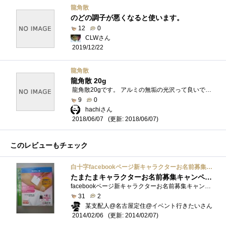
龍角散
のどの調子が悪くなると使います。
12
0
CLWさん
2019/12/22
龍角散
龍角散 20g
龍角散20gです。 アルミの無垢の光沢って良いですね。中身を使い切ってしまっても、捨てられません。 最近、90gの缶入りを買いましたが、携...
9
0
hachiさん
(更新: 2018/06/07)
2018/06/07
このレビューもチェック
白十字facebookページ新キャラクターお名前募集キャンペーン当選賞品
たまたまキャラクターお名前募集キャンペーンがあったので、
facebookページ新キャラクターお名前募集キャンペーンにて、既存のキャラのパートナーが追加。そのキャラの名前の募集ってことだったので、懲り...
31
2
某支配人@名古屋定住@イベント行きたいさん
(更新: 2014/02/07)
2014/02/06