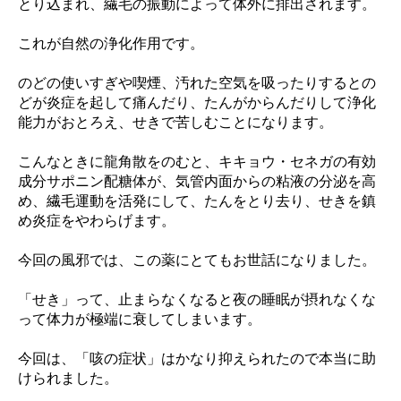
とり込まれ、繊毛の振動によって体外に排出され
ます。
これが自然の浄化作用です。
のどの使いすぎや喫煙、汚れた空気を吸ったりするとの
どが炎症を起して痛んだり、
たんがからんだりして浄化
能力がおとろえ、せきで苦しむことになります。
こんなときに龍角散をのむと、キキョウ・セネガの有効
成分サポニン配糖体が、気管
内面からの粘液の分泌を高
め、繊毛運動を活発にして、たんをとり去り、せきを鎮
め
炎症をやわらげます。
今回の風邪では、この薬にとてもお世話になりました。
「せき」って、止まらなくなると夜の睡眠が摂れなくな
って体力が極端に衰してしまいます。
今回は、「咳の症状」はかなり抑えられたので本当に助
けられました。