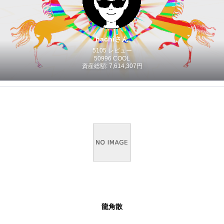
hachiさん
5105 レビュー
50996 COOL
資産総額: 7,614,307円
龍角散