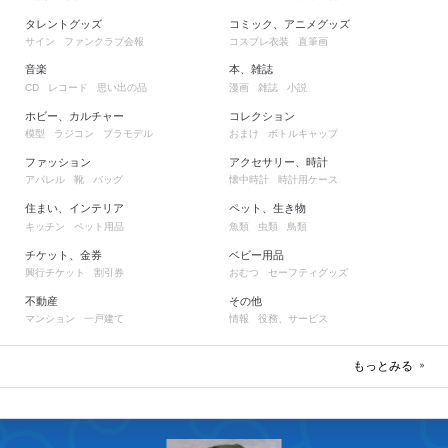
タレントグッズ
コミック、アニメグッズ
サイン
ファンクラブ会報
コスプレ衣装
直筆画
音楽
本、雑誌
レコード
思い出の品
漫画
雑誌
小説
CD
ホビー、カルチャー
コレクション
模型
ラジコン
プラモデル
おまけ
ボトルキャップ
ファッション
アクセサリー、時計
アパレル
靴
バッグ
懐中時計
時計用ケース
住まい、インテリア
ペット、生き物
キッチン
ペット用品
魚類
虫類
鳥類
チケット、金券
ベビー用品
興行チケット
割引券
おむつ
セーフティグッズ
不動産
その他
マンション
一戸建て
情報
役務、サービス
もっとみる