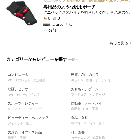
クニペックス KNIPEX 多目的 多機能 ベルトポーチ 001975LE
専用品のような汎用ポーチ
クニペックスのハサミを購入したので、それ用のケースも一緒に購入しました。専用品というわけじゃないけどジャストフィットでぴったりです。
0
0
araragiさん
38分前
もっと見る
カテゴリーからレビューを探す
一覧へ
コンピュータ
家電、AV、カメラ
タブレット
周辺機器
キッチン
映像
オーディオ
PC
映画、ビデオ
おもちゃ、ゲーム
グッズ
フィギュア
ビンテージ
DVD
Blu-ray
スポーツ、レジャー
自動車、オートバイ
キャンプ
フィッシング
自動車
工具
ETC
ビューティー、ヘルスケア
食品、飲料
ダイエット
癒し
調味料、スパイス
菓子
文房具、オフィス用品
花、園芸
筆記具
手帳
ガーデニング
観葉植物