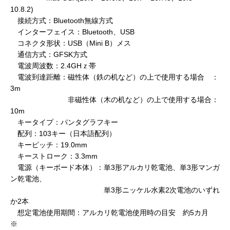
10.8.2)
接続方式：Bluetooth無線方式
インターフェイス：Bluetooth、USB
コネクタ形状：USB（Mini B）メス
通信方式：GFSK方式
電波周波数：2.4GHｚ帯
電波到達距離：磁性体（鉄の机など）の上で使用する場合 ：
3m
非磁性体（木の机など）の上で使用する場合：
10m
キータイプ：パンタグラフキー
配列：103キー（日本語配列）
キーピッチ：19.0mm
キーストローク：3.3mm
電源（キーボード本体）：単3形アルカリ乾電池、単3形マンガ
ン乾電池、
単3形ニッケル水素2次電池のいずれ
か2本
想定電池使用期間：アルカリ乾電池使用時の目安 約5カ月
※