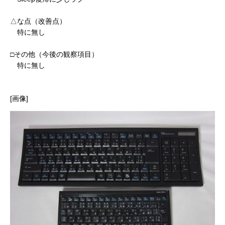
△な点（改善点）
特に無し
□その他（今後の観察項目）
特に無し
[画像]