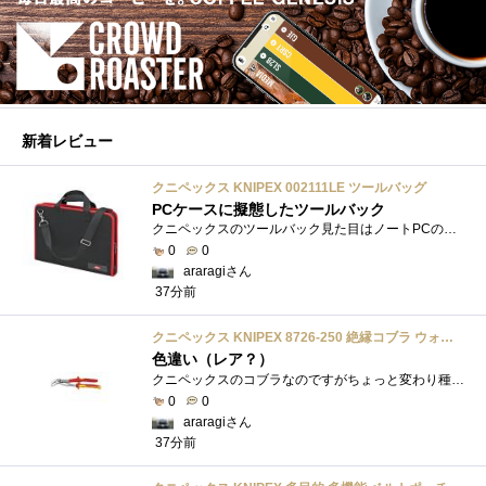
新着レビュー
クニペックス KNIPEX 002111LE ツールバッグ
PCケースに擬態したツールバック
クニペックスのツールバック見た目はノートPCのバックみたい。中には工具を入れるポケットや工具を固定するゴムバンドが付いています。
0
0
araragiさん
37分前
クニペックス KNIPEX 8726-250 絶縁コブラ ウォーターポンププライヤー 1000V
色違い（レア？）
クニペックスのコブラなのですがちょっと変わり種の電気工事用の絶縁コブラになります。グリップ部分が絶縁仕様になっているだけで普通の用�...
0
0
araragiさん
37分前