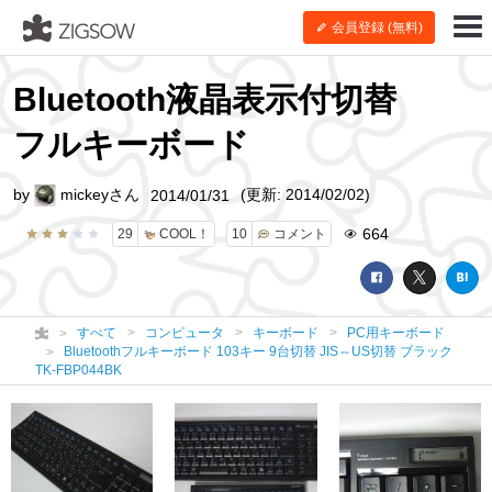
会員登録 (無料)
Bluetooth液晶表示付切替
フルキーボード
by
mickeyさん
(更新: 2014/02/02)
2014/01/31
664
29
COOL！
10
コメント
すべて
コンピュータ
キーボード
PC用キーボード
Bluetoothフルキーボード 103キー 9台切替 JIS⇔US切替 ブラック
TK-FBP044BK