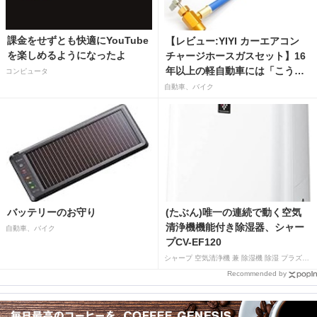
課金をせずとも快適にYouTube
【レビュー:YIYI カーエアコン
を楽しめるようになったよ
チャージホースガスセット】16
年以上の軽自動車には「こうか
コンピュータ
はばつぐんだ」が…
自動車、バイク
バッテリーのお守り
(たぶん)唯一の連続で動く空気
清浄機機能付き除湿器、シャー
自動車、バイク
プCV-EF120
シャープ 空気清浄機 兼 除湿機 除湿 プラズマクラスター 7000 除湿 12L 空気清浄 15畳 ホワイト CV-EF120-W
Recommended by