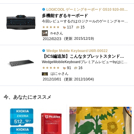
LOGICOOL ゲーミングキーボード G510 920-002533
多機能すぎるキーボード
今回レビューするのはロジクールのゲーミングキーボードG510です。 ※1から13はGamePanel(旧ソフトウェア)を使用、14からゲームソフトウェア更新履�...
117
15
n-eさん
(更新: 2015/12/19)
2012/02/23
Wedge Mobile Keyboard U6R-00022
【ICS編追加】こんなタブレットスタンドが欲しかった！ もちろんキーボードもね！
WedgeMobileKeyboardプレミアムレビューbyはにゃマイクロソフトのハードウェア製品、中でもキーボード・マウス製品はデザイン・品質もさることなが�...
91
16
はにゃさん
(更新: 2012/10/04)
2012/10/01
今、あなたにオススメ