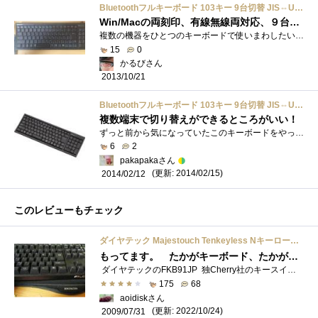
Bluetoothフルキーボード 103キー 9台切替 JIS⇔US切替 ブラック TK-FBP044BK
Win/Macの両刻印、有線無線両対応、９台切替使用可能な万能キーボード
複数の機器をひとつのキーボードで使いまわしたい方にとってもお勧めなキーボードです。このキーボードの特徴は・Bluetooth接続した最大９台ま�...
15
0
かるびさん
2013/10/21
Bluetoothフルキーボード 103キー 9台切替 JIS⇔US切替 ブラック TK-FBP044BK
複数端末で切り替えができるところがいい！
ずっと前から気になっていたこのキーボードをやっと購入しました。まだそれほど使っていませんが、なかなかいい感じ。 AndroidのFonepadが使える�...
6
2
pakapakaさん
(更新: 2014/02/15)
2014/02/12
このレビューもチェック
ダイヤテック Majestouch Tenkeyless Nキーロールオーバー・黒軸・かななし FKBN91ML/NB
もってます。 たかがキーボード、たかがテンキー、たかが冷却台 そしてトラックボール 全てはこのキーボードから始まった・・出会って、�...
ダイヤテックのFKB91JP 独Cherry社のキースイッチを採用したコンパクトPS/2キーボードをハコ潰れ販売で購入してから、 メカニカルダイヤテック�...
175
68
aoidiskさん
(更新: 2022/10/24)
2009/07/31