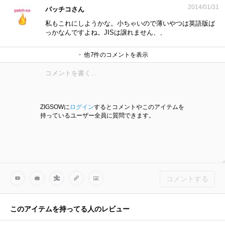
2014/01/31
パッチコさん
私もこれにしようかな。小ちゃいので薄いやつは英語版ば
っかなんですよね。JISは譲れません、、
他7件のコメントを表示
鷹宮 慧伸さん
pakapakaさん
mickeyさん
mickeyさん
mickeyさん
ナンチャンさん
mickeyさん
ZIGSOWに
ログイン
するとコメントやこのアイテムを
持っているユーザー全員に質問できます。
コメントする
このアイテムを持ってる人のレビュー