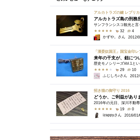
アルカトラズの鍵 レプリカ
アルカトラズ島の刑務
32
4
かずや。さん
2012/0
「漢委奴国王」国宝金印レ
来年の干支が、鈕につ
29
10
ふじしろ♪さん
2012/
招き猫の御守り 2016
どうか、ご利益があり
19
0
izappyさん
2016/01/