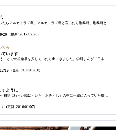
所。
サンフランシスコ観光と言ったらアルカトラズ島、アルカトラズ島と言ったら刑務所、刑務所といったら監獄、監獄と言ったら鍵。ということで�...
(更新: 2012/09/26)
9/26
プリカ
いています
歴史モノシリーズVol.1ということでｗ埴輪君を探していたら出てきました。学研まんが「日本の歴史」の全巻購入特典だったと思います。姉が全巻...
(更新: 2013/01/18)
12/19
ますように！
2016年の元日、深川不動尊へ初詣に行った際に引いた「おみくじ」の中に一緒に入っていた御守りです。 今年もおみくじはお持ち帰りです。昨年�...
(更新: 2016/01/07)
07