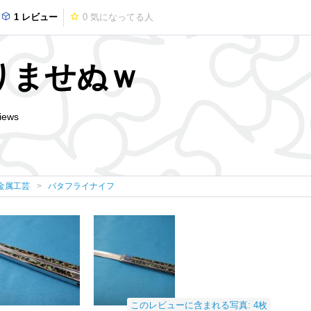
1 レビュー
0
気になってる人
りませぬｗ
iews
金属工芸
バタフライナイフ
このレビューに含まれる写真: 4枚