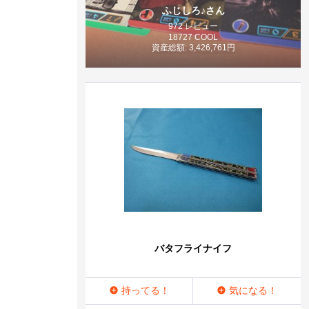
ふじしろ♪さん
972 レビュー
18727 COOL
資産総額: 3,426,761円
バタフライナイフ
持ってる！
気になる！