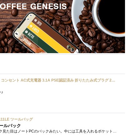
UGREEN usbアダプタ usb コンセント AC式充電器 3.1A PSE認証済み 折りたたみ式プラグ 2ポート
ﾜｰ♪
2111LE ツールバッグ
ールバック
クニペックスのツールバック見た目はノートPCのバックみたい。中には工具を入れるポケットや工具を固定するゴムバンドが付いています。