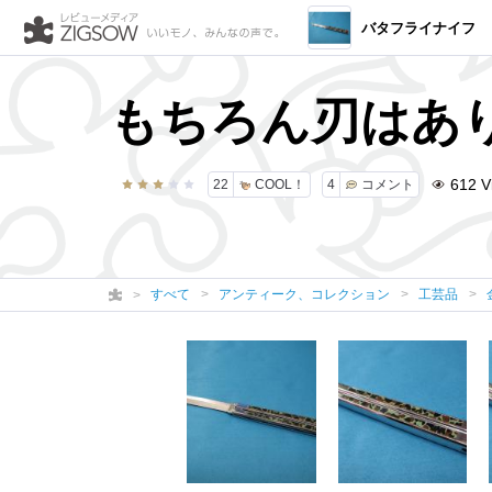
バタフライナイフ
もちろん刃はあ
612
V
22
COOL！
4
コメント
すべて
アンティーク、コレクション
工芸品