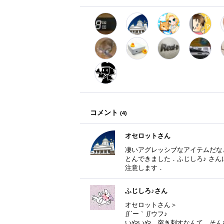
コメント
(
4
)
オセロットさん
凄いアグレッシブなアイテムだな
とんできました．ふじしろ♪ さ
注意します．
ふじしろ♪さん
オセロットさん＞
∬´ー｀∬ウフ♪
いやいや、突き刺すなんて、そん