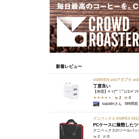
新着レビュー
丁度良い
【布団】≡ヾ(*ﾟ▽ﾟ)ﾉｺﾝﾊﾞﾝ
2
0
supatinさん
6時間前
クニペックス KNIPEX 00
PCケースに擬態したツ
2
0