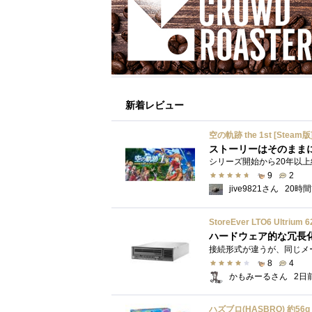
新着レビュー
空の軌跡 the 1st [Steam版
ストーリーはそのまま
9
2
jive9821さん
20時
StoreEver LTO6 Ultr
ハードウェア的な冗長
8
4
かもみーるさん
2日