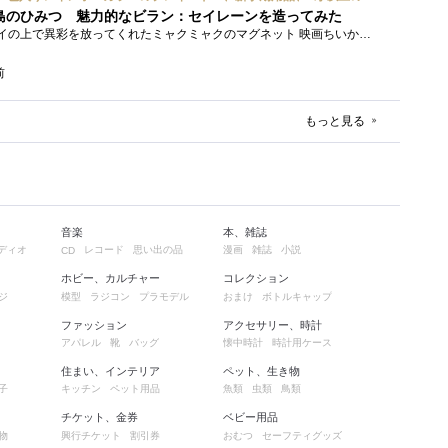
島のひみつ 魅力的なビラン：セイレーンを造ってみた
もう１年以上、釣り銭トレイの上で異彩を放ってくれたミャクミャクのマグネット 映画ちいかわ人魚の島のひみつを鑑賞後、素敵なビランのセイ...
前
もっと見る
音楽
本、雑誌
ディオ
レコード
思い出の品
漫画
雑誌
小説
CD
ホビー、カルチャー
コレクション
ジ
模型
ラジコン
プラモデル
おまけ
ボトルキャップ
ファッション
アクセサリー、時計
アパレル
靴
バッグ
懐中時計
時計用ケース
住まい、インテリア
ペット、生き物
子
キッチン
ペット用品
魚類
虫類
鳥類
チケット、金券
ベビー用品
物
興行チケット
割引券
おむつ
セーフティグッズ