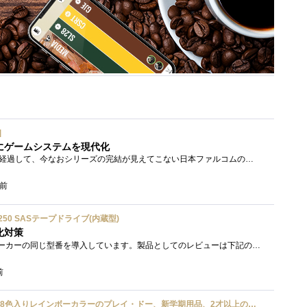
]
にゲームシステムを現代化
シリーズ開始から20年以上経過して、今なおシリーズの完結が見えてこない日本ファルコムのストーリーRPG、「英雄伝説軌跡シリーズ」。シリーズ...
間前
ium 6250 SASテープドライブ(内蔵型)
化対策
接続形式が違うが、同じメーカーの同じ型番を導入しています。製品としてのレビューは下記の方で行っています。いざ使おうとしたときに故障�...
前
ハズブロ(HASBRO) 約56g 8色入りレインボーカラーのプレイ・ドー、新学期用品、2才以上のプリスクールの子供向け、子供向けのアート&クラフト 粘土 ねんど、こどもの日、子供の日プレゼント