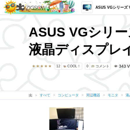
ASUS VGシリーズ VG278HE 27型 3D VISION
ASUS VGシリーズ
液晶ディスプレイ 
343
V
12
COOL！
0
コメント
すべて
コンピュータ
周辺機器
モニタ
液