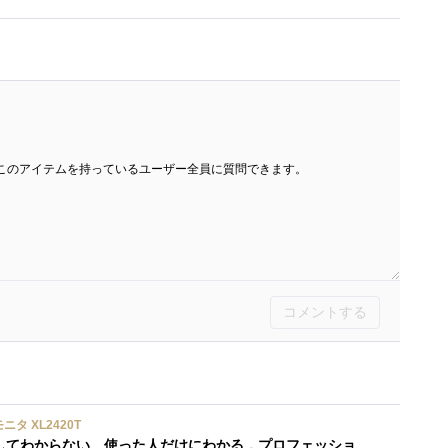
このアイテムを持っているユーザー全員に質問できます。
コメントする
ニタ XL2420T
カタログや店頭では決してわからない 使った人だけにわかる，プロフェッショナルゲーミングディスプレイの実力