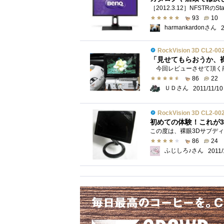
93
10
harmankardonさん
RockVision 3D CL2-00
「見せてもらおうか、
86
22
ＵＤさん
2011/11/10
RockVision 3D CL2-00
86
24
ふじしろ♪さん
2011/