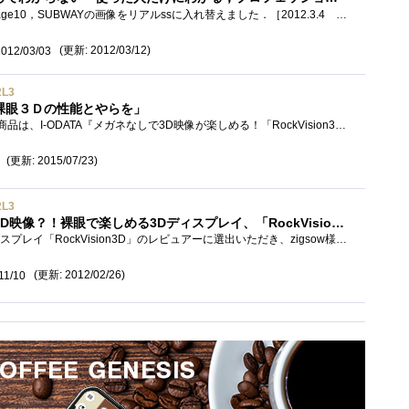
［2012.3.12］NFSTRのStage10，SUBWAYの画像をリアルssに入れ替えました．［2012.3.4 修正］入力切替の件，修正ました． FPSゲーマー向けに多彩な機能を�...
(更新: 2012/03/12)
2012/03/03
2L3
裸眼３Ｄの性能とやらを」
今回レビューさせて頂く商品は、I-ODATA『メガネなしで3D映像が楽しめる！「RockVision3D」』です。RockVision3D(ロックビジョンスリーディー) は、わ...
(更新: 2015/07/23)
2L3
初めての体験！これが3D映像？！裸眼で楽しめる3Dディスプレイ、「RockVision 3D」がやってきた！
この度は、裸眼3Dサブディスプレイ「RockVision3D」のレビュアーに選出いただき、zigsow様及び株式会社アイ・オー・データ機器様、関係各社様、並び...
(更新: 2012/02/26)
11/10