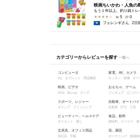
映画ちいかわ・人魚の
5
0
フェレンギさん
2日
カテゴリーからレビューを探す
一覧へ
コンピュータ
家電、AV、カメラ
タブレット
周辺機器
キッチン
映像
オー
PC
映画、ビデオ
おもちゃ、ゲーム
グッズ
フィギュア
ビンテー
DVD
Blu-ray
スポーツ、レジャー
自動車、オートバイ
キャンプ
フィッシング
自動車
工具
ETC
ビューティー、ヘルスケア
食品、飲料
ダイエット
癒し
調味料、スパイス
菓
文房具、オフィス用品
花、園芸
筆記具
手帳
ガーデニング
観葉植