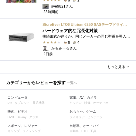
9
2
jive9821さん
23時間前
StoreEver LTO6 Ultrium 6250 SASテープドライブ(内蔵型)
ハードウェア的な冗長化対策
接続形式が違うが、同じメーカーの同じ型番を導入しています。製品としてのレビューは下記の方で行っています。いざ使おうとしたときに故障�...
8
4
かもみーるさん
2日前
もっと見る
カテゴリーからレビューを探す
一覧へ
コンピュータ
家電、AV、カメラ
タブレット
周辺機器
キッチン
映像
オーディオ
PC
映画、ビデオ
おもちゃ、ゲーム
グッズ
フィギュア
ビンテージ
DVD
Blu-ray
スポーツ、レジャー
自動車、オートバイ
キャンプ
フィッシング
自動車
工具
ETC