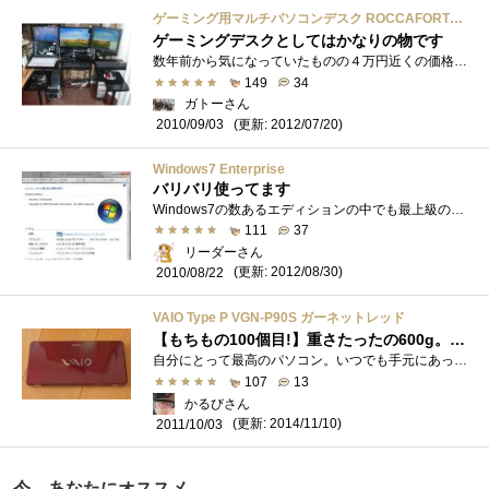
ゲーミング用マルチパソコンデスク ROCCAFORTE mS-010
ゲーミングデスクとしてはかなりの物です
数年前から気になっていたものの４万円近くの価格だったため躊躇していたところ、価格改定で２万円代にまで値下がりしたため購入しました。�...
149
34
ガトーさん
(更新: 2012/07/20)
2010/09/03
Windows7 Enterprise
バリバリ使ってます
Windows7の数あるエディションの中でも最上級のエディション。市販ではUltimateまでだが、ソフトウェアアシュアランスの契約によりEnterpriseEditionが�...
111
37
リーダーさん
(更新: 2012/08/30)
2010/08/22
VAIO Type P VGN-P90S ガーネットレッド
【もちもの100個目!】重さたったの600g。これぞ真のモバイルPC！
自分にとって最高のパソコン。いつでも手元にあって、もはや相棒とも言うべきパソコン。人生で一番衝撃的で、愛してやまないパソコン。それ�...
107
13
かるびさん
(更新: 2014/11/10)
2011/10/03
今、あなたにオススメ