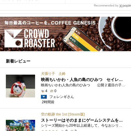
Recommended by
新着レビュー
犬張り子 土鈴
映画ちいかわ・人魚の島のひみつ セイレーンのモデルは犬だった？
映画ちいかわ人魚の島のひみつ 公開２週目の子どもさんの来場が制限されているレイトショーでも満席でしたし新たにボンドロシールの来場�...
4
0
フェレンギさん
2時間前
空の軌跡 the 1st [Steam版]
ストーリーはそのままにゲームシステムを現代化
シリーズ開始から20年以上経過して、今なおシリーズの完結が見えてこない日本ファルコムのストーリーRPG、「英雄伝説軌跡シリーズ」。シリーズ...