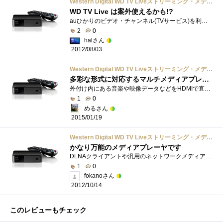
Western Digital WD TV Liveストリーミング・メディアプレーヤー 無線LAN搭載/1080p対応 WDBHG70000NBK-JESN
WD TV Live は案外使えるかも!?
auひかりのビデオ・チャンネル(TVサービス)を利用していますが、Huluを楽しむためにWDTVLiveをAmazonで購入しました。125（幅）×100（奥行き）×30ｍｍ�...
2
0
halさん
2012/08/03
Western Digital WD TV Liveストリーミング・メディアプレーヤー 無線LAN搭載/1080p対応 WDBHG70000NBK-JESN
多彩な形式に対応するマルチメディアプレーヤー
外付け内にある音楽や映像データなどをHDMIで直接テレビ等で再生できます。いろんな形式のファイルに対応し、中でもiso形式のファイルを直接読�...
1
0
めるさん
2015/01/19
Western Digital WD TV Liveストリーミング・メディアプレーヤー 無線LAN搭載/1080p対応 WDBHG70000NBK-JESN
かなり万能のメディアプレーヤです
DLNAクライアントや汎用のネットワークメディアプレーヤとしてかなりの完成度と思います。HULUがいち早く見られるということで購入したのですが...
1
0
fokanoさん
2012/10/14
このレビューもチェック