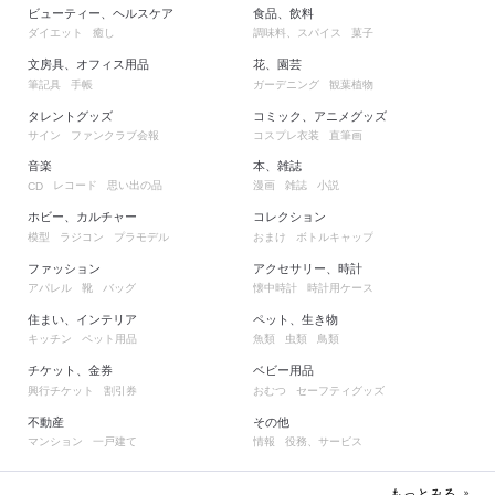
ビューティー、ヘルスケア
食品、飲料
ダイエット
癒し
調味料、スパイス
菓子
文房具、オフィス用品
花、園芸
筆記具
手帳
ガーデニング
観葉植物
タレントグッズ
コミック、アニメグッズ
サイン
ファンクラブ会報
コスプレ衣装
直筆画
音楽
本、雑誌
レコード
思い出の品
漫画
雑誌
小説
CD
ホビー、カルチャー
コレクション
模型
ラジコン
プラモデル
おまけ
ボトルキャップ
ファッション
アクセサリー、時計
アパレル
靴
バッグ
懐中時計
時計用ケース
住まい、インテリア
ペット、生き物
キッチン
ペット用品
魚類
虫類
鳥類
チケット、金券
ベビー用品
興行チケット
割引券
おむつ
セーフティグッズ
不動産
その他
マンション
一戸建て
情報
役務、サービス
もっとみる