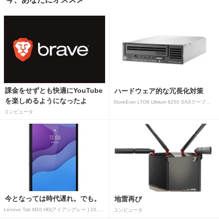
課金をせずとも快適にYouTube
ハードウェア的な冗長化対策
を楽しめるようになったよ
StoreEver LTO6 Ultrium 6250 SASテープドライブ(内蔵型)
コンピュータ
今となっては時代遅れ。でも。
地雷再び
Lenovo Tab M10 HD(アイアングレー ) 10.1型 2GB/32GB/WiFi ZA
コンピュータ