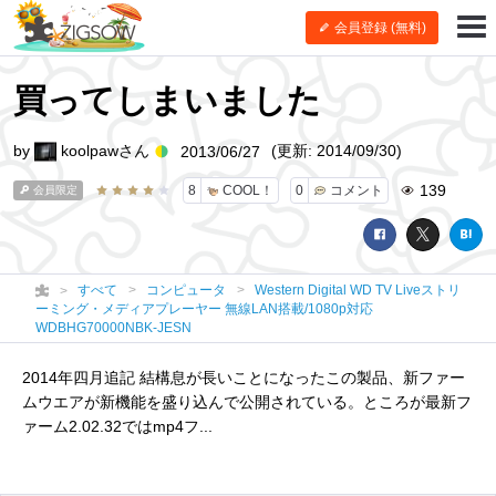
会員登録 (無料)
買ってしまいました
by
koolpawさん
(更新: 2014/09/30)
2013/06/27
139
8
COOL！
0
コメント
会員限定
すべて
コンピュータ
Western Digital WD TV Liveストリ
ーミング・メディアプレーヤー 無線LAN搭載/1080p対応
WDBHG70000NBK-JESN
2014年四月追記 結構息が長いことになったこの製品、新ファー
ムウエアが新機能を盛り込んで公開されている。ところが最新フ
ァーム2.02.32ではmp4フ...