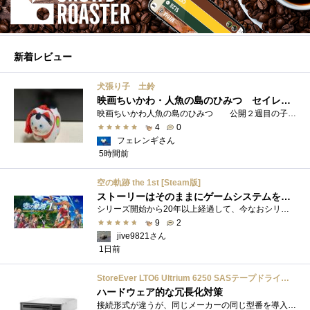
新着レビュー
犬張り子 土鈴
映画ちいかわ・人魚の島のひみつ セイレーンのモデルは犬だった？
映画ちいかわ人魚の島のひみつ 公開２週目の子どもさんの来場が制限されているレイトショーでも満席でしたし新たにボンドロシールの来場�...
4
0
フェレンギさん
5時間前
空の軌跡 the 1st [Steam版]
ストーリーはそのままにゲームシステムを現代化
シリーズ開始から20年以上経過して、今なおシリーズの完結が見えてこない日本ファルコムのストーリーRPG、「英雄伝説軌跡シリーズ」。シリーズ...
9
2
jive9821さん
1日前
StoreEver LTO6 Ultrium 6250 SASテープドライブ(内蔵型)
ハードウェア的な冗長化対策
接続形式が違うが、同じメーカーの同じ型番を導入しています。製品としてのレビューは下記の方で行っています。いざ使おうとしたときに故障�...