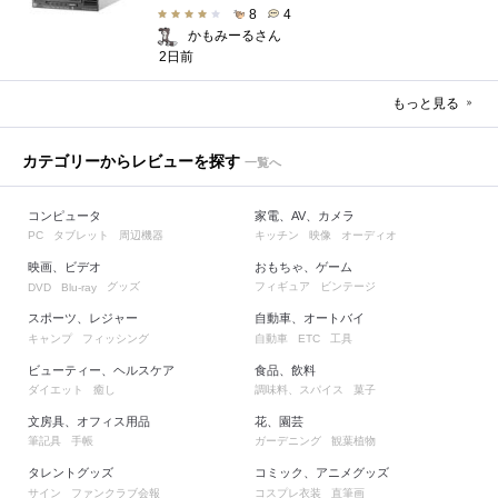
8
4
かもみーるさん
2日前
もっと見る
カテゴリーからレビューを探す
一覧へ
コンピュータ
家電、AV、カメラ
タブレット
周辺機器
キッチン
映像
オーディオ
PC
映画、ビデオ
おもちゃ、ゲーム
グッズ
フィギュア
ビンテージ
DVD
Blu-ray
スポーツ、レジャー
自動車、オートバイ
キャンプ
フィッシング
自動車
工具
ETC
ビューティー、ヘルスケア
食品、飲料
ダイエット
癒し
調味料、スパイス
菓子
文房具、オフィス用品
花、園芸
筆記具
手帳
ガーデニング
観葉植物
タレントグッズ
コミック、アニメグッズ
サイン
ファンクラブ会報
コスプレ衣装
直筆画