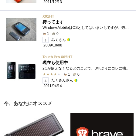
2011/12/13
X01HT
持ってます
WindowsMobileはOSとしてはいまいちですが、秀逸なハードウェアがそれを補っています。ハードウェアスペック的に特筆すべきモノはありません。画�...
1
0
みくさん
2009/10/08
Touch Pro X05HT
現在も使用中
2Gが使えなくなるとのことで、3年ぶりにコレに機種変しました。惹かれた理由は、キーボード入力ができることです。このキーボード入力でメー�...
1
0
たくさんさん
2011/04/14
今、あなたにオススメ