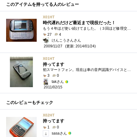
このアイテムを持ってる人のレビュー
X01HT
時代遅れだけど最近まで現役だった！
もう４年ほど使い続けてました。（３回ほど修理交換していますが・・・）2010/07月から12月まで、仕事の関係で長崎の離島に短期赴任中で・・・�...
27
4
けんこうさんさん
(更新: 2014/01/24)
2009/11/27
X01HT
持ってます
初スマートフォン。現在は車の音声認識デバイスとして使用できないか画策中。WiMAXを使えばナイトライダー化できるかも？
3
0
takさん
2011/02/15
このレビューもチェック
X02HT
持ってます
1
0
sasaさん