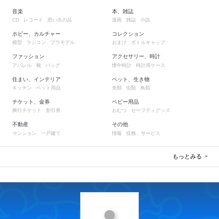
音楽
本、雑誌
レコード
思い出の品
漫画
雑誌
小説
CD
ホビー、カルチャー
コレクション
模型
ラジコン
プラモデル
おまけ
ボトルキャップ
ファッション
アクセサリー、時計
アパレル
靴
バッグ
懐中時計
時計用ケース
住まい、インテリア
ペット、生き物
キッチン
ペット用品
魚類
虫類
鳥類
チケット、金券
ベビー用品
興行チケット
割引券
おむつ
セーフティグッズ
不動産
その他
マンション
一戸建て
情報
役務、サービス
もっとみる