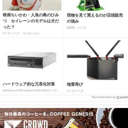
映画ちいかわ・人魚の島のひみ
現物を見て買えるのが店頭販売
つ セイレーンのモデルは犬だ
の強み
った？
自動車、バイク
アンティーク、コレクション
ハードウェア的な冗長化対策
地雷再び
StoreEver LTO6 Ultrium 6250 SASテープドライブ(内蔵型)
コンピュータ
Recommended by