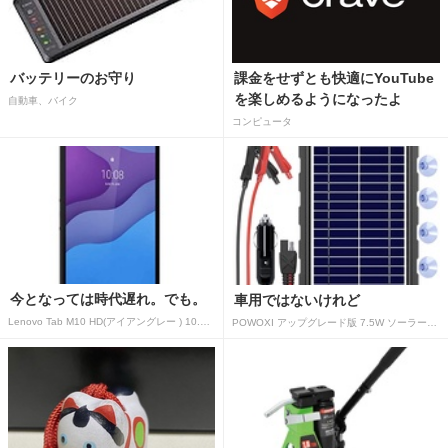
バッテリーのお守り
課金をせずとも快適にYouTube
を楽しめるようになったよ
自動車、バイク
コンピュータ
今となっては時代遅れ。でも。
車用ではないけれど
Lenovo Tab M10 HD(アイアングレー ) 10.1型 2GB/32GB/WiFi ZA
POWOXI アップグレード版 7.5W ソーラーバッテリートリクルチャージャーメンテナー 12V ポータブル防水ソーラーパネル トリクル充電キット 車、自動車、オートバイ、ボート、マリン、RV、トレーラー、スノーモービルなど用