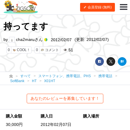
会員登録 (無料)
持ってます
by
cha2maruさん
(更新: 2012/02/07)
2012/02/07
51
0
COOL！
0
コメント
すべて
スマートフォン、携帯電話、PHS
携帯電話
SoftBank
HT
X01HT
あなたのレビューを募集しています！
購入金額
購入日
購入場所
30,000円
2012年02月07日