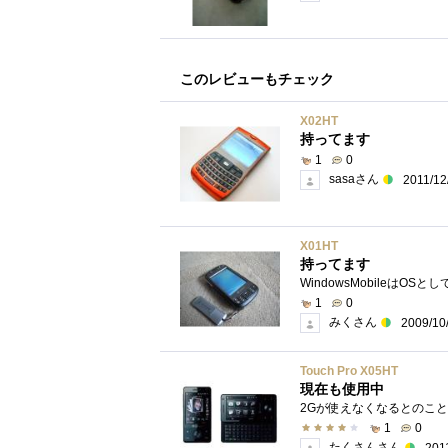
このレビューもチェック
X02HT
持ってます
1
0
sasaさん
2011/12
X01HT
持ってます
1
0
みくさん
2009/10
Touch Pro X05HT
現在も使用中
1
0
たくさんさん
201