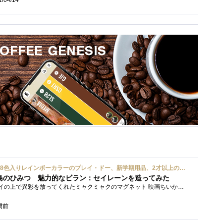
ハズブロ(HASBRO) 約56g 8色入りレインボーカラーのプレイ・ドー、新学期用品、2才以上のプリスクールの子供向け、子供向けのアート&クラフト 粘土 ねんど、こどもの日、子供の日プレゼント
島のひみつ 魅力的なビラン：セイレーンを造ってみた
もう１年以上、釣り銭トレイの上で異彩を放ってくれたミャクミャクのマグネット 映画ちいかわ人魚の島のひみつを鑑賞後、素敵なビランのセイ...
間前