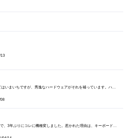
/13
WindowsMobileはOSとしてはいまいちですが、秀逸なハードウェアがそれを補っています。ハードウェアスペック的に特筆すべきモノはありません。画�...
/08
2Gが使えなくなるとのことで、3年ぶりにコレに機種変しました。惹かれた理由は、キーボード入力ができることです。このキーボード入力でメー�...
1/04/14