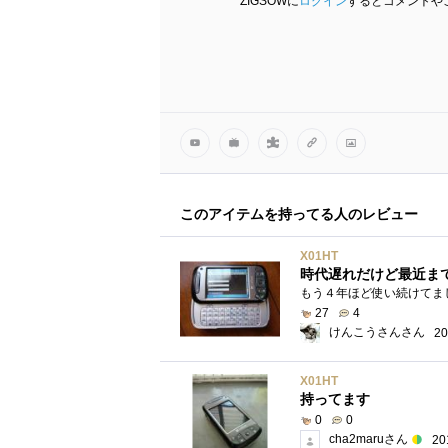
ZIGSOWに
ログイン
するとコメントや
このアイテムを持ってる人のレビュー
X01HT
時代遅れだけど最近ま
27
4
けんこうさんさん
20
X01HT
持ってます
0
0
cha2maruさん
20