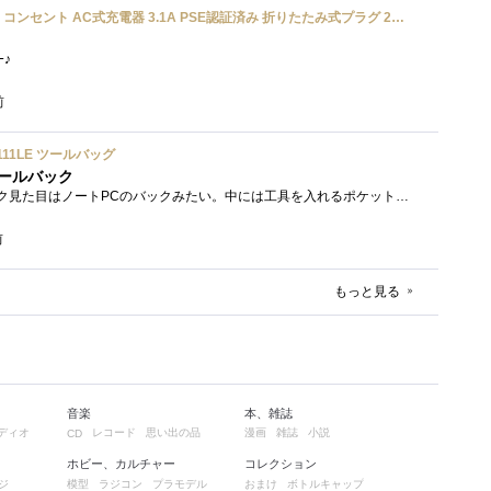
UGREEN usbアダプタ usb コンセント AC式充電器 3.1A PSE認証済み 折りたたみ式プラグ 2ポート
ﾜｰ♪
前
2111LE ツールバッグ
ールバック
クニペックスのツールバック見た目はノートPCのバックみたい。中には工具を入れるポケットや工具を固定するゴムバンドが付いています。
前
もっと見る
音楽
本、雑誌
ディオ
レコード
思い出の品
漫画
雑誌
小説
CD
ホビー、カルチャー
コレクション
ジ
模型
ラジコン
プラモデル
おまけ
ボトルキャップ