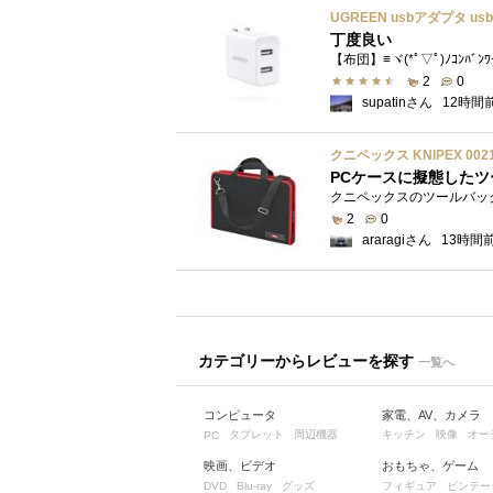
丁度良い
【布団】≡ヾ(*ﾟ▽ﾟ)ﾉｺﾝﾊﾞﾝ
2
0
supatinさん
12時間
クニペックス KNIPEX 00
PCケースに擬態したツ
2
0
araragiさん
13時間
カテゴリーからレビューを探す
一覧へ
コンピュータ
家電、AV、カメラ
タブレット
周辺機器
キッチン
映像
オー
PC
映画、ビデオ
おもちゃ、ゲーム
グッズ
フィギュア
ビンテー
DVD
Blu-ray