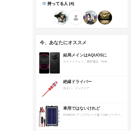
持ってる人 (4)
今、あなたにオススメ
結局メインはAQUOSに
スマートフォン、携帯電話、PHS
絶縁ドライバー
住まい、インテリア
車用ではないけれど
POWOXI アップグレード版 7.5W ソーラーバッテリートリクルチャージャーメンテナー 12V ポータブル防水ソーラーパネル トリクル充電キット 車、自動車、オートバイ、ボート、マリン、RV、トレーラー、スノーモービルなど用