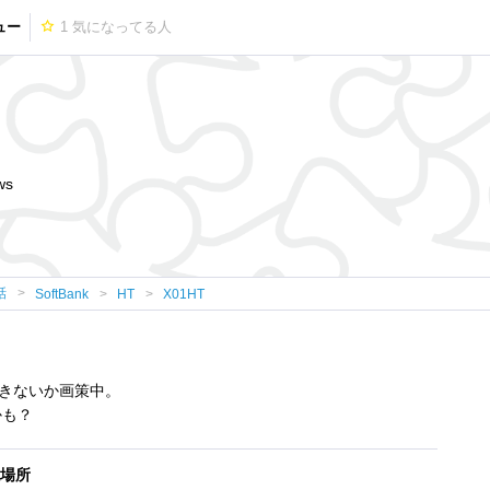
ュー
1
気になってる人
ws
話
SoftBank
HT
X01HT
きないか画策中。
かも？
場所