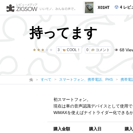
4 レビ
X01HT
持ってます
68
Vie
3
COOL！
0
コメント
すべて
スマートフォン、携帯電話、PHS
携帯電
初スマートフォン。
現在は車の音声認識デバイスとして使用で
WiMAXを使えばナイトライダー化できる
購入金額
購入日
購入