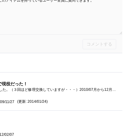
このアイテムを持っているユーザー全員に質問できます。
コメントする
で現役だった！
もう４年ほど使い続けてました。（３回ほど修理交換していますが・・・）2010/07月から12月まで、仕事の関係で長崎の離島に短期赴任中で・・・�...
(更新: 2014/01/24)
09/11/27
12/02/07