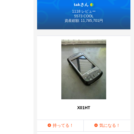
takさん
1118 レビュー
5573 COOL
資産総額: 11,785,701円
X01HT
持ってる！
気になる！