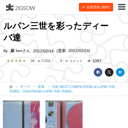
会員登録 (無料)
ルパン三世を彩ったディー
バ達
by
kenさん
(更新: 2012/02/24)
2012/02/14
1097
38
COOL！
8
コメント
すべて
音楽
THE BEST COMPILATION of LUPIN THE
THIRD「DIVA FROM LUPIN THE THIRD」