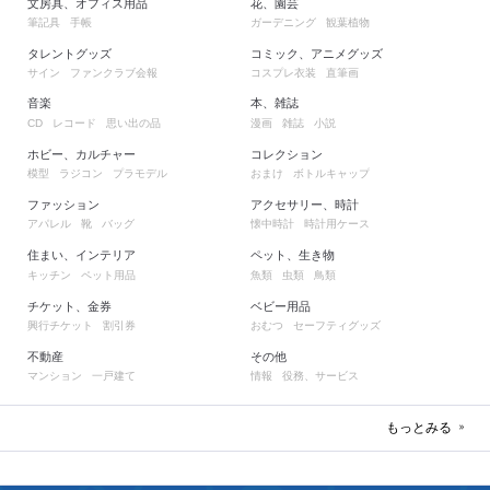
文房具、オフィス用品
花、園芸
筆記具
手帳
ガーデニング
観葉植物
タレントグッズ
コミック、アニメグッズ
サイン
ファンクラブ会報
コスプレ衣装
直筆画
音楽
本、雑誌
レコード
思い出の品
漫画
雑誌
小説
CD
ホビー、カルチャー
コレクション
模型
ラジコン
プラモデル
おまけ
ボトルキャップ
ファッション
アクセサリー、時計
アパレル
靴
バッグ
懐中時計
時計用ケース
住まい、インテリア
ペット、生き物
キッチン
ペット用品
魚類
虫類
鳥類
チケット、金券
ベビー用品
興行チケット
割引券
おむつ
セーフティグッズ
不動産
その他
マンション
一戸建て
情報
役務、サービス
もっとみる