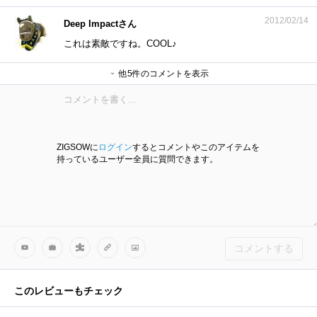
2012/02/14
Deep Impactさん
これは素敵ですね。COOL♪
他5件のコメントを表示
harmankardonさん
makibisiさん
kenさん
kenさん
kenさん
ZIGSOWに
ログイン
するとコメントやこのアイテムを
持っているユーザー全員に質問できます。
コメントする
このレビューもチェック