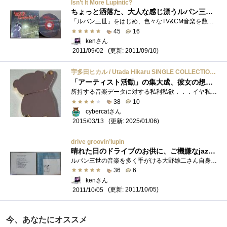
Isn’t It More Lupintic?
ちょっと洒落た、大人な感じ漂うルパン三世のCD(本当か?)
「ルパン三世」をはじめ、色々なTV&CM音楽を数多く担当してきた、大野雄二さんが率いるジャズバンドによるジャズアルバムです。構成メンバ�...
45
16
kenさん
(更新: 2011/09/10)
2011/09/02
宇多田ヒカル / Utada Hikaru SINGLE COLLECTION VOL.1+2 HD【完全数量限定生産商品】【ストア限定】【USBメモリー（オーディオ）】
「アーティスト活動」の集大成、彼女の想いがこもった作品をちりばめた宝石箱
所持する音楽データに対する私利私欲．．．イヤ私情私見あふれるコメント、音楽の杜。こういった分野のものは「好み」ですし、優劣を付ける�...
38
10
cybercatさん
(更新: 2025/01/06)
2015/03/13
drive groovin’lupin
晴れた日のドライブのお供に、ご機嫌なjazzは如何?
ルパン三世の音楽を多く手がける大野雄二さん自身が、発表している楽曲からビートの効いた、ノリの良い曲を集めて、作成したコンピレーショ�...
36
6
kenさん
(更新: 2011/10/05)
2011/10/05
今、あなたにオススメ