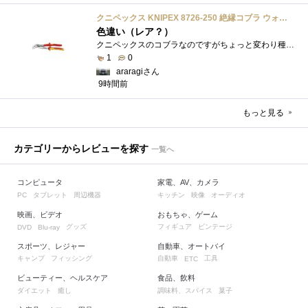
クニペックス KNIPEX 8726-250 絶縁コブラ ウォーターポンププライヤー 1000V
色違い（レア？）
クニペックスのコブラなのですがちょっと変わり種の電気工事用の絶縁コブラになります。グリップ部分が絶縁仕様になっているだけで普通の用�...
1
0
araragiさん
9時間前
もっと見る
カテゴリーからレビューを探す
一覧へ
コンピュータ
家電、AV、カメラ
タブレット
周辺機器
キッチン
映像
オーディオ
PC
映画、ビデオ
おもちゃ、ゲーム
グッズ
フィギュア
ビンテージ
DVD
Blu-ray
スポーツ、レジャー
自動車、オートバイ
キャンプ
フィッシング
自動車
工具
ETC
ビューティー、ヘルスケア
食品、飲料
ダイエット
癒し
調味料、スパイス
菓子