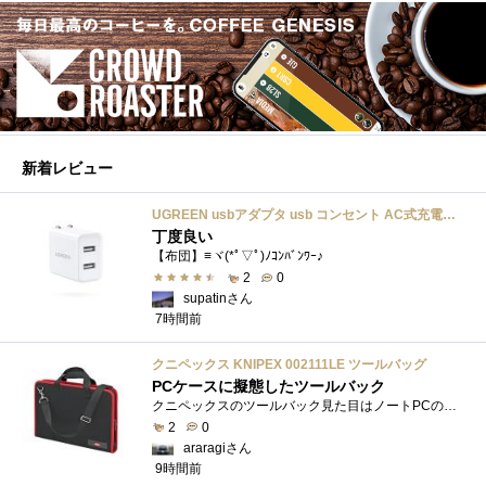
新着レビュー
UGREEN usbアダプタ usb コンセント AC式充電器 3.1A PSE認証済み 折りたたみ式プラグ 2ポート
丁度良い
【布団】≡ヾ(*ﾟ▽ﾟ)ﾉｺﾝﾊﾞﾝﾜｰ♪
2
0
supatinさん
7時間前
クニペックス KNIPEX 002111LE ツールバッグ
PCケースに擬態したツールバック
クニペックスのツールバック見た目はノートPCのバックみたい。中には工具を入れるポケットや工具を固定するゴムバンドが付いています。
2
0
araragiさん
9時間前