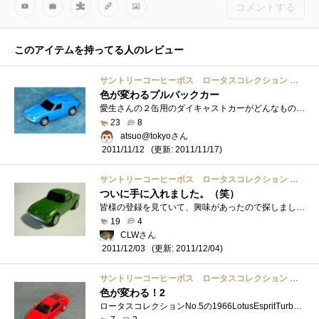
コメントする
このアイテムを持ってる人のレビュー
サントリーコーヒーボス ロータスコレクション スペシャルプルバックカー 全９種
色が変わるプルバックカー
愛生さんの２缶用のダイキャストカーがどんなものか購入しようと、息子と一緒に近所のコンビニを６軒はしごしたのですが、どこにも置いてあ�...
23
8
atsuo@tokyoさん
(更新: 2011/11/17)
2011/11/12
サントリーコーヒーボス ロータスコレクション スペシャルプルバックカー 全９種
ついに手に入れました。（笑）
皆様の登録を見ていて、興味があったので探しました。昨日、出勤途中で寄ったローソンにありました。・・・久しぶりにブラック以外の缶コー�...
19
4
CLWさん
(更新: 2011/12/04)
2011/12/03
サントリーコーヒーボス ロータスコレクション スペシャルプルバックカー 全９種
色が変わる！2
ロータスコレクションNo.5の1966LotusEspritTurboです。サントリーコーヒーボスレインボーマウンテンブレンドに付いてくるモノで、温度でボディーカ�...