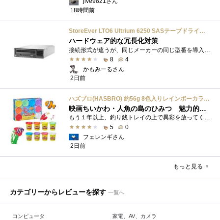
jive9821さん
18時間前
StoreEver LTO6 Ultrium 6250 SASテープドライブ(内蔵型)
ハードウェア的な冗長化対策
接続形式が違うが、同じメーカーの同じ型番を導入しています。製品としてのレビューは下記の方で行っています。いざ使おうとしたときに故障�...
8
4
かもみーるさん
2日前
ハズブロ(HASBRO) 約56g 8色入りレインボーカラーのプレイ・ドー、新学期用品、2才以上のプリスクールの子供向け、子供向けのアート&クラフト 粘土 ねんど、こどもの日、子供の日プレゼント
映画ちいかわ・人魚の島のひみつ 魅力的なビラン：セイレーンを造ってみた
もう１年以上、釣り銭トレイの上で異彩を放ってくれたミャクミャクのマグネット 映画ちいかわ人魚の島のひみつを鑑賞後、素敵なビランのセイ...
5
0
フェレンギさん
2日前
もっと見る
カテゴリーからレビューを探す
一覧へ
コンピュータ
家電、AV、カメラ