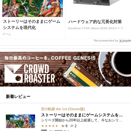
ストーリーはそのままにゲーム
ハードウェア的な冗長化対策
システムを現代化
StoreEver LTO6 Ultrium 6250 SASテープドライブ(内蔵型)
ゲーム
Recommended by
新着レビュー
空の軌跡 the 1st [Steam版]
ストーリーはそのままにゲームシステムを現代化
シリーズ開始から20年以上経過して、今なおシリーズの完結が見えてこない日本ファルコムのストーリーRPG、「英雄伝説軌跡シリーズ」。シリーズ...
9
2