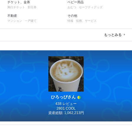
チケット、金券
ベビー用品
興行チケット
割引券
おむつ
セーフティグッズ
不動産
その他
マンション
一戸建て
情報
役務、サービス
もっとみる
ひろっぴさん
438 レビュー
2801 COOL
資産総額: 1,062,213円