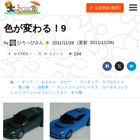
会員登録 (無料)
色が変わる！9
by
ひろっぴさん
(更新: 2011/11/28)
2011/11/28
134
4
COOL！
0
コメント
すべて
おもちゃ、ホビー
フィギュア・カプセルトイ
乗り物
自動車
サントリーコーヒーボス ロータスコレク
ション スペシャルプルバックカー 全９種