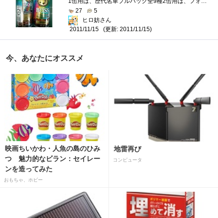
1缶用は、歴代名車プルバック全9種2缶用は、フォーミュラカーダイキャストプルバック全6種が、あるそうですが、なんとか1缶用2種と、2缶用1種捕...
27
5
ヒロ妨さん
(更新: 2011/11/15)
2011/11/15
今、あなたにオススメ
映画ちいかわ・人魚の島のひみ
地雷再び
つ 魅力的なビラン：セイレー
コンピュータ
ンを造ってみた
おもちゃ、ホビー