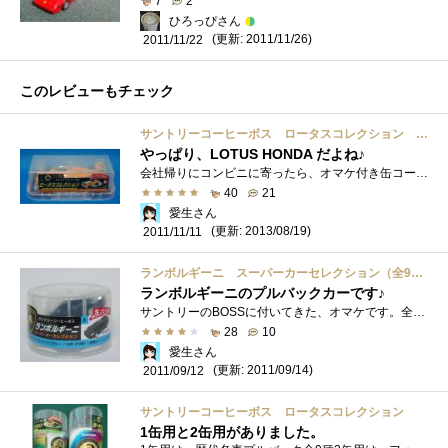
7
2
ひろっぴさん
(更新: 2011/11/26)
2011/11/22
このレビューもチェック
サントリーコーヒーボス ロータスコレクション フォーミュラカーダイキャストプルバック 全６種
やっぱり、LOTUS HONDA だよね♪
会社帰りにコンビニに寄ったら、オマケ付き缶コーヒーを見つけました。今回は、サントリーコーヒーボス ロータスコレクション フォーミュ�...
40
21
愛生さん
(更新: 2013/08/19)
2011/11/11
ランボルギーニ スーパーカーセレクション（全9種類）
ランボルギーニのプルバックカーです♪
サントリーのBOSSに付いてきた、オマケです。全9種類あります♪私は、Gallardo（ガヤルド）を選びました♪作りは、コーヒー缶のオマケですから、�...
28
10
愛生さん
(更新: 2011/09/14)
2011/09/12
サントリーコーヒーボス ロータスコレクション
1缶用と2缶用がありました。