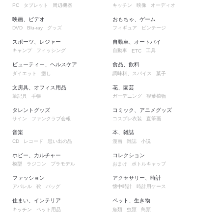
タブレット
周辺機器
キッチン
映像
オーディオ
PC
映画、ビデオ
おもちゃ、ゲーム
グッズ
フィギュア
ビンテージ
DVD
Blu-ray
スポーツ、レジャー
自動車、オートバイ
キャンプ
フィッシング
自動車
工具
ETC
ビューティー、ヘルスケア
食品、飲料
ダイエット
癒し
調味料、スパイス
菓子
文房具、オフィス用品
花、園芸
筆記具
手帳
ガーデニング
観葉植物
タレントグッズ
コミック、アニメグッズ
サイン
ファンクラブ会報
コスプレ衣装
直筆画
音楽
本、雑誌
レコード
思い出の品
漫画
雑誌
小説
CD
ホビー、カルチャー
コレクション
模型
ラジコン
プラモデル
おまけ
ボトルキャップ
ファッション
アクセサリー、時計
アパレル
靴
バッグ
懐中時計
時計用ケース
住まい、インテリア
ペット、生き物
キッチン
ペット用品
魚類
虫類
鳥類