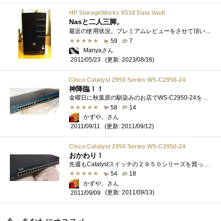
HP StorageWorks X510 Data Vault
Nasと二人三脚。
最近の使用状況。プレミアムレビューをさせて頂いたI-ODATA様のLANDISKと共存共栄を図っている所です。上のトレイがLANDISK置き場にピッタリ♪NASが�...
59
7
Manyaさん
(更新: 2023/08/16)
2011/05/23
Cisco Catalyst 2950 Series WS-C2950-24
神降臨！！
金曜日に秋葉原の馴染みのお店でWS-C2950-24を購入↓しかしインターフェイスが死んでいて、うるさい箱。。。そうしたらお店で返金してくれるとい...
58
14
かずや。さん
(更新: 2011/09/12)
2011/09/11
Cisco Catalyst 2950 Series WS-C2950-24
おかわり！
先週もCatalystスイッチの２９５０シリーズを買ったのですが、頭が『シスコって』しまいまして、おかわり購入しましたｗ今回は２０００円でゴザ...
54
18
かずや。さん
(更新: 2011/09/13)
2011/09/09