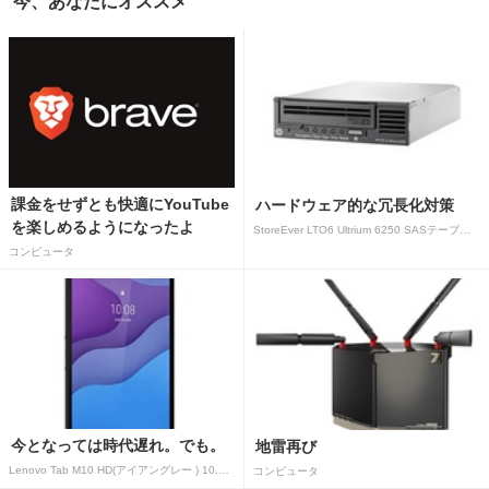
今、あなたにオススメ
課金をせずとも快適にYouTube
ハードウェア的な冗長化対策
を楽しめるようになったよ
StoreEver LTO6 Ultrium 6250 SASテープドライブ(内蔵型)
コンピュータ
今となっては時代遅れ。でも。
地雷再び
Lenovo Tab M10 HD(アイアングレー ) 10.1型 2GB/32GB/WiFi ZA
コンピュータ