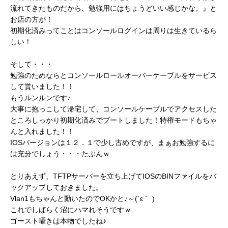
流れてきたものだから、勉強用にはちょうどいい感じかな。』と
お店の方が！
初期化済みってことはコンソールログインは周りは生きているら
しい！
そして・・・
勉強のためならとコンソールロールオーバーケーブルをサービス
して貰いました！！
もうルンルンです♪
大事に抱っこして帰宅して、コンソールケーブルでアクセスした
ところしっかり初期化済みでブートしました！特権モードもちゃ
んと入れました！！
IOSバージョンは１２．１で少し古めですが、まぁお勉強するに
は充分でしょう・・・たぶんｗ
とりあえず、TFTPサーバーを立ち上げてIOSのBINファイルをバ
ックアップしておきました。
Vlan1もちゃんと動いたのでOKかと♪～(´ε｀ )
これでしばらく沼にハマれそうですｗ
ゴースト囁きは本物でしたね♪