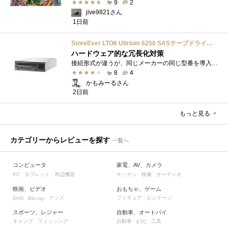
9
2
jive9821さん
1日前
StoreEver LTO6 Ultrium 6250 SASテープドライブ(内蔵型)
ハードウェア的な冗長化対策
接続形式が違うが、同じメーカーの同じ型番を導入しています。製品としてのレビューは下記の方で行っています。いざ使おうとしたときに故障�...
8
4
かもみーるさん
2日前
もっと見る
カテゴリーからレビューを探す
一覧へ
コンピュータ
家電、AV、カメラ
タブレット
周辺機器
キッチン
映像
オーディオ
PC
映画、ビデオ
おもちゃ、ゲーム
グッズ
フィギュア
ビンテージ
DVD
Blu-ray
スポーツ、レジャー
自動車、オートバイ
キャンプ
フィッシング
自動車
工具
ETC