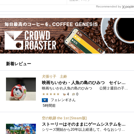
Recommended by
新着レビュー
犬張り子 土鈴
映画ちいかわ・人魚の島のひみつ セイレーンのモデルは犬だった？
映画ちいかわ人魚の島のひみつ 公開２週目の子どもさんの来場が制限されているレイトショーでも満席でしたし新たにボンドロシールの来場�...
4
0
フェレンギさん
5時間前
空の軌跡 the 1st [Steam版]
ストーリーはそのままにゲームシステムを現代化
シリーズ開始から20年以上経過して、今なおシリーズの完結が見えてこない日本ファルコムのストーリーRPG、「英雄伝説軌跡シリーズ」。シリーズ...