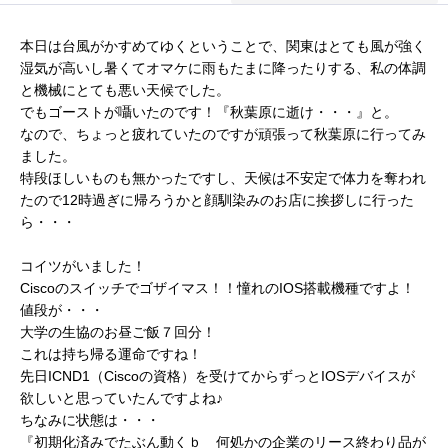
本日は台風がかすめてゆくということで、関東はとても風が強く
湿気が高いし暑くてオマケに雨もたまに降ったりする、私の体調
と機械にとても悪い天候でした。
でもゴーストが囁いたのです！『秋葉原に逝け・・・』と。
なので、ちょっと疲れていたのですが頑張って秋葉原に行ってみ
ました。
特段ほしいものも無かったですし、天候は不安定で体力を奪われ
たので12時過ぎに帰ろうかと顔馴染みのお店に挨拶しに行った
ら・・・
コイツがいました！
Ciscoのスイッチでゴザイマス！！憧れのIOS搭載機種ですよ！
値段が・・・
大学の生協のお昼ご飯７回分！
これは持ち帰る運命ですね！
先日ICND1（Ciscoの資格）を受けてからずっとIOSデバイスが
欲しいと思っていたんですよね♪
ちなみに状態は・・・
『初期化済みでたぶん動くｂ 何処かの企業のリース終わり品が