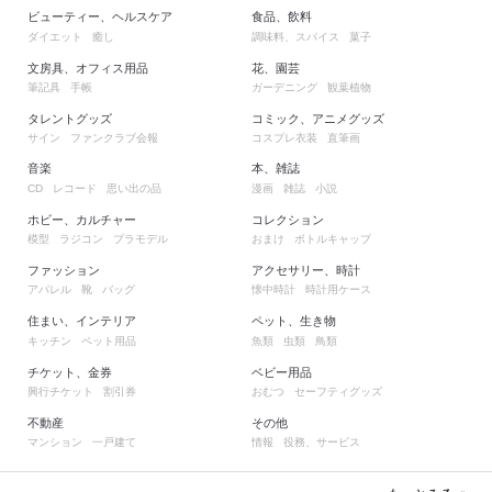
ビューティー、ヘルスケア
食品、飲料
ダイエット
癒し
調味料、スパイス
菓子
文房具、オフィス用品
花、園芸
筆記具
手帳
ガーデニング
観葉植物
タレントグッズ
コミック、アニメグッズ
サイン
ファンクラブ会報
コスプレ衣装
直筆画
音楽
本、雑誌
レコード
思い出の品
漫画
雑誌
小説
CD
ホビー、カルチャー
コレクション
模型
ラジコン
プラモデル
おまけ
ボトルキャップ
ファッション
アクセサリー、時計
アパレル
靴
バッグ
懐中時計
時計用ケース
住まい、インテリア
ペット、生き物
キッチン
ペット用品
魚類
虫類
鳥類
チケット、金券
ベビー用品
興行チケット
割引券
おむつ
セーフティグッズ
不動産
その他
マンション
一戸建て
情報
役務、サービス