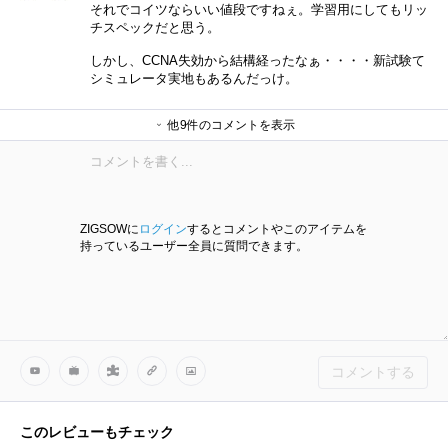
それでコイツならいい値段ですねぇ。学習用にしてもリッ
チスペックだと思う。
しかし、CCNA失効から結構経ったなぁ・・・・新試験て
シミュレータ実地もあるんだっけ。
かずや。さん
かげちゃんさん
他9件のコメントを表示
かずや。さん
M.T.オーエンさん
yasuさん
かずや。さん
かずや。さん
marchinさん
かずや。さん
ZIGSOWに
ログイン
するとコメントやこのアイテムを
持っているユーザー全員に質問できます。
コメントする
このレビューもチェック